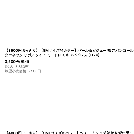
【3500円ぽっきり】【SMサイズ/4カラー】パール＆ビジュー 襟 スパンコール
ターネック リボン タイト ミニドレス キャバドレス
[
1126
]
3,500
円
(税別)
(
税込
:
3,850
円
)
希望小売価格
:
7,980
円
【4000円ぽっきり】【SMLサイズ/3カラー】ツイード ジップ 袖付き 背中隠し 