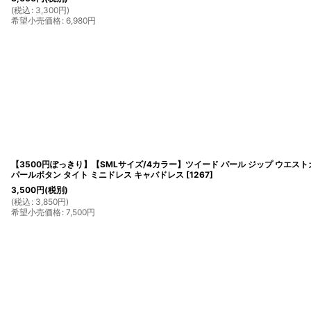
(
税込
:
3,300
円
)
希望小売価格
:
6,980
円
【3500円ぽっきり】【SMLサイズ/4カラー】ツイード パール ジップ ウエスト
パールボタン タイト ミニドレス キャバドレス
[
1267
]
3,500
円
(税別)
(
税込
:
3,850
円
)
希望小売価格
:
7,500
円