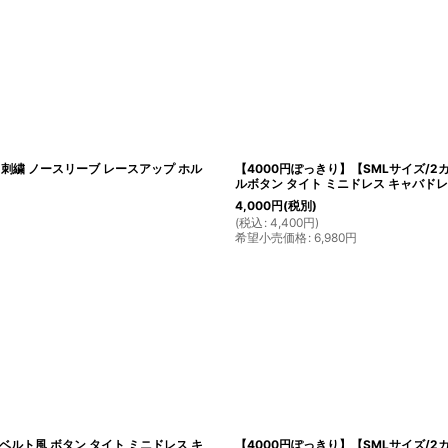
 刺繍 ノースリーブ レースアップ ホル
【4000円ぽっきり】【SMLサイズ/2
ルボタン タイト ミニドレス キャバド
4,000
円
(税別)
(
税込
:
4,400
円
)
希望小売価格
:
6,980
円
ベルト風 ボタン タイト ミニドレス キ
【4000円ぽっきり】【SMLサイズ/2