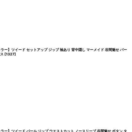
カラー】ツイード セットアップ ジップ 袖あり 背中隠し マーメイド 谷間魅せ パー
レス
[
1327
]
カラー】ツイード パール ジップ ウエストカット ノースリーブ 谷間魅せ ボタン タ