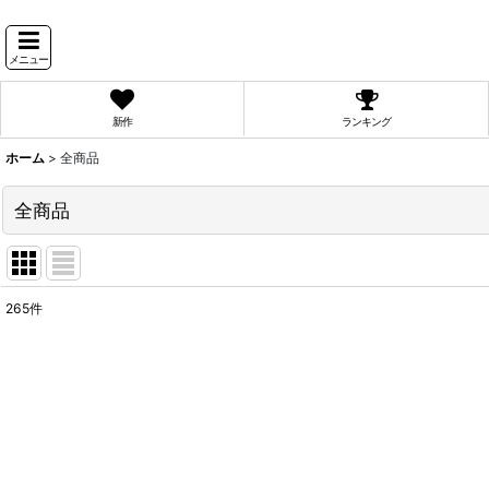
メニュー
新作
ランキング
ホーム
>
全商品
全商品
265
件
表示数
:
並び順
: