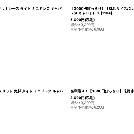
ットレース タイト ミニドレス キャバ
【3000円ぽっきり】【SMLサイズ/2
レス キャバドレス
[
1164
]
3,000
円
(税別)
(
税込
:
3,300
円
)
希望小売価格
:
6,980
円
スリット 美脚 タイト ミニドレス キャバ
在庫限り！【3000円ぽっきり】花柄 刺
3,000
円
(税別)
(
税込
:
3,300
円
)
希望小売価格
:
6,200
円