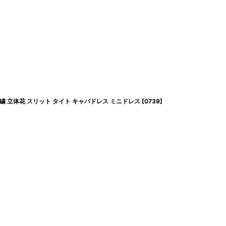
繍 立体花 スリット タイト キャバドレス ミニドレス
[
0739
]