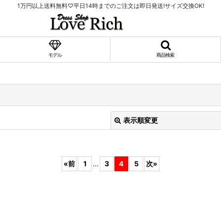
1万円以上送料無料♡平日14時までのご注文は即日発送!サイズ交換OK!
モデル
商品検索
表示順変更
«
前
1
...
3
4
5
次
»
絞り込む