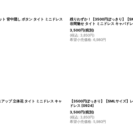
ット 背中隠し ボタン タイト ミニドレス
残りわずか！【3500円ぽっきり】【SM
谷間魅せ タイト ミニドレス キャバド
3,500
円
(税別)
(
税込
:
3,850
円
)
希望小売価格
:
6,980
円
アップ 立体花 タイト ミニドレス キャ
【3500円ぽっきり】【SMLサイズ】
ドレス
[
0924
]
3,500
円
(税別)
(
税込
:
3,850
円
)
希望小売価格
:
5,980
円