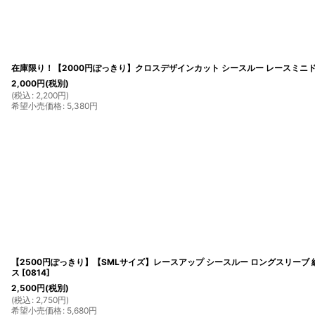
在庫限り！【2000円ぽっきり】クロスデザインカット シースルー レースミニ
2,000
円
(税別)
(
税込
:
2,200
円
)
希望小売価格
:
5,380
円
【2500円ぽっきり】【SMLサイズ】レースアップ シースルー ロングスリーブ 
ス
[
0814
]
2,500
円
(税別)
(
税込
:
2,750
円
)
希望小売価格
:
5,680
円