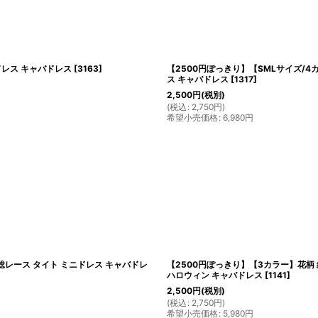
ドレス キャバドレス
[
3163
]
【2500円ぽっきり】【SMLサイズ/4
ス キャバドレス
[
1317
]
2,500
円
(税別)
(
税込
:
2,750
円
)
希望小売価格
:
6,980
円
総レース タイト ミニドレス キャバドレ
【2500円ぽっきり】【3カラー】花柄 総
ハロウィン キャバドレス
[
1141
]
2,500
円
(税別)
(
税込
:
2,750
円
)
希望小売価格
:
5,980
円