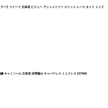
カラー】ツイード 立体花 ビジュー アシンメトリー スリット レース タイト ミニド
繍 キャミソール 立体花 谷間魅せ キャバドレス ミニドレス
[
0798
]