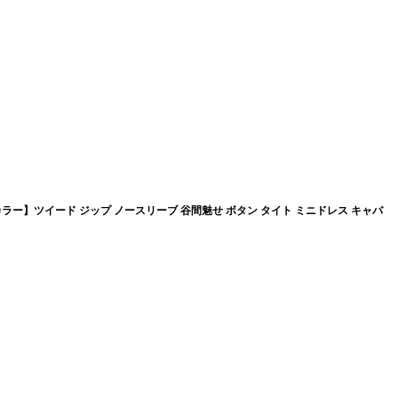
カラー】ツイード ジップ ノースリーブ 谷間魅せ ボタン タイト ミニドレス キャバ