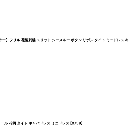
ラー】フリル 花柄刺繍 スリット シースルー ボタン リボン タイト ミニドレス キ
ール 花柄 タイト キャバドレス ミニドレス
[
0758
]