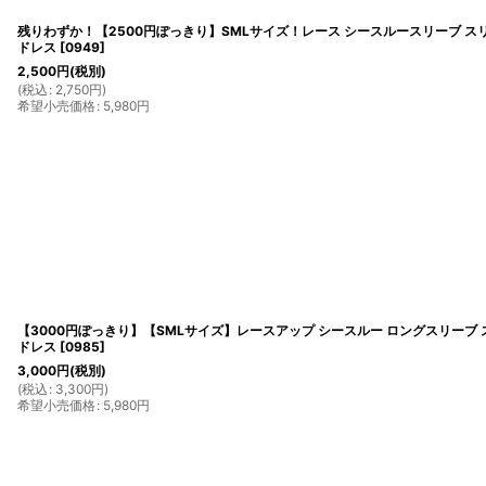
残りわずか！【2500円ぽっきり】SMLサイズ！レース シースルースリーブ スリ
ドレス
[
0949
]
2,500
円
(税別)
(
税込
:
2,750
円
)
希望小売価格
:
5,980
円
【3000円ぽっきり】【SMLサイズ】レースアップ シースルー ロングスリーブ 
ドレス
[
0985
]
3,000
円
(税別)
(
税込
:
3,300
円
)
希望小売価格
:
5,980
円