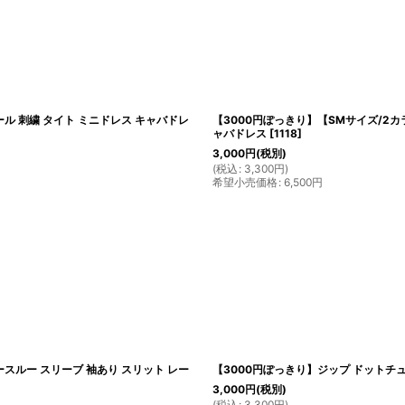
ル 刺繍 タイト ミニドレス キャバドレ
【3000円ぽっきり】【SMサイズ/2カ
ャバドレス
[
1118
]
3,000
円
(税別)
(
税込
:
3,300
円
)
希望小売価格
:
6,500
円
スルー スリーブ 袖あり スリット レー
【3000円ぽっきり】ジップ ドットチュ
3,000
円
(税別)
(
税込
:
3,300
円
)