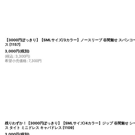
【3000円ぽっきり】【SMLサイズ/3カラー】ノースリーブ 谷間魅せ スパンコー
ス
[
1157
]
3,000
円
(税別)
(
税込
:
3,300
円
)
希望小売価格
:
7,300
円
残りわずか！【3000円ぽっきり】【SMLサイズ/4カラー】ジップ 谷間魅せ シー
ス タイト ミニドレス キャバドレス
[
1109
]
3,000
円
(税別)