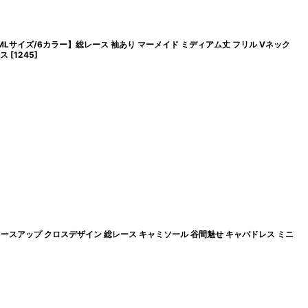
Lサイズ/6カラー】総レース 袖あり マーメイド ミディアム丈 フリル Vネック
レス
[
1245
]
レースアップ クロスデザイン 総レース キャミソール 谷間魅せ キャバドレス ミニ