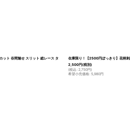
カット 谷間魅せ スリット 総レース タ
在庫限り！【2500円ぽっきり】花柄刺
2,500
円
(税別)
(
税込
:
2,750
円
)
希望小売価格
:
5,980
円