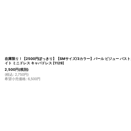
在庫限り！【2500円ぽっきり】【SMサイズ/3カラー】パール ビジュー バスト
イト ミニドレス キャバドレス
[
1129
]
2,500
円
(税別)
(
税込
:
2,750
円
)
希望小売価格
:
6,500
円