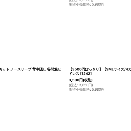
希望小売価格
:
5,980
円
カット ノースリーブ 背中隠し 谷間魅せ
【3500円ぽっきり】【SMLサイズ/4
ドレス
[
1242
]
3,500
円
(税別)
(
税込
:
3,850
円
)
希望小売価格
:
5,980
円