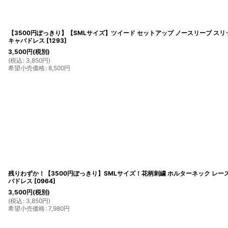
【3500円ぽっきり】【SMLサイズ】ツイード セットアップ ノースリーブ スリ
キャバドレス
[
1293
]
3,500
円
(税別)
(
税込
:
3,850
円
)
希望小売価格
:
8,500
円
残りわずか！【3500円ぽっきり】SMLサイズ！花柄刺繍 ホルターネック レース
バドレス
[
0964
]
3,500
円
(税別)
(
税込
:
3,850
円
)
希望小売価格
:
7,980
円