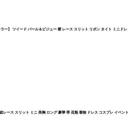
カラー】 ツイード パール＆ビジュー 襟 レース スリット リボン タイト ミニドレ
レース スリット ミニ 美胸 ロング 豪華 帯 花魁 着物 ドレス コスプレ イベント