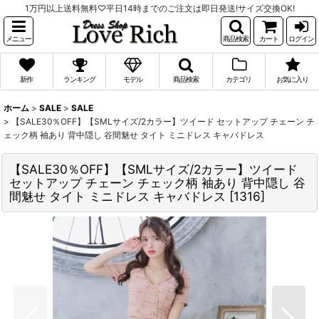
1万円以上送料無料♡平日14時までのご注文は即日発送!サイズ交換OK!
メニュー
商品検索
カート
ログイン
新作
ランキング
モデル
商品検索
カテゴリ
お気に入り
ホーム
>
SALE
>
SALE
>
【SALE30％OFF】【SMLサイズ/2カラー】ツイード セットアップ チェーン チ
ェック柄 袖あり 背中隠し 谷間魅せ タイト ミニドレス キャバドレス
【SALE30％OFF】【SMLサイズ/2カラー】ツイード
セットアップ チェーン チェック柄 袖あり 背中隠し 谷
間魅せ タイト ミニドレス キャバドレス
[
1316
]