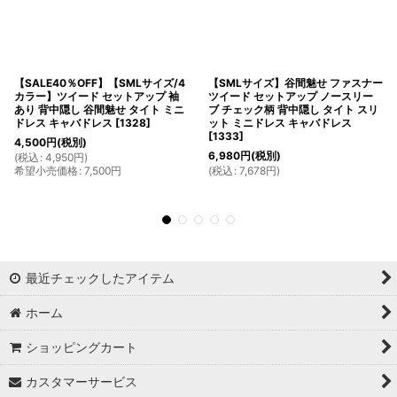
【SALE40％OFF】【SMLサイズ/4
【SMLサイズ】谷間魅せ ファスナー
カラー】ツイード セットアップ 袖
ツイード セットアップ ノースリー
あり 背中隠し 谷間魅せ タイト ミニ
ブ チェック柄 背中隠し タイト スリ
ドレス キャバドレス
[
1328
]
ット ミニドレス キャバドレス
[
1333
]
4,500
円
(税別)
6,980
円
(税別)
(
税込
:
4,950
円
)
希望小売価格
:
7,500
円
(
税込
:
7,678
円
)
最近チェックしたアイテム
ホーム
ショッピングカート
カスタマーサービス