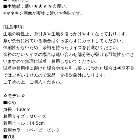
■生地感：薄い★★☆☆☆厚い。
※マネキン画像が実物に近いお色味です。
[注意事項]
生地の特性上、糸引きや生地を引っかけやすくなっております。
糸が余分に出ている場合は引っ張らずにカットしてください。
伸縮性がないため、余裕を持ったサイズをお選びください。
余裕のないサイズの場合は縫い合わせ部分等が裂ける可能性がござ
いますので無理に試着・着用しないでください。
試着や着用後に裂けた場合や糸を引っ張りほつれた場合は初期不良
ではございませんので返品・交換対象外になります。
ご了承の上、ご購入ください。
☆モデル☆
■ゆめ
身長：160cm
着用サイズ：Mサイズ
着用ヒール：14.5cm
着用カラー：ベイビーピンク
■YUI