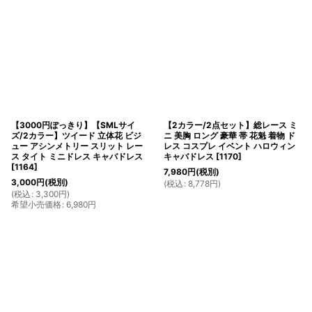
【3000円ぽっきり】【SMLサイ
【2カラー/2点セット】総レース ミ
ズ/2カラー】ツイード 立体花 ビジ
ニ 美胸 ロング 豪華 帯 花魁 着物 ド
ュー アシンメトリー スリット レー
レス コスプレ イベント ハロウィン
ス タイト ミニドレス キャバドレス
キャバドレス
[
1170
]
[
1164
]
7,980
円
(税別)
3,000
円
(税別)
(
税込
:
8,778
円
)
(
税込
:
3,300
円
)
希望小売価格
:
6,980
円