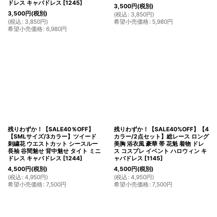
ドレス キャバドレス
[
1245
]
3,500
円
(税別)
3,500
円
(税別)
(
税込
:
3,850
円
)
(
税込
:
3,850
円
)
希望小売価格
:
5,980
円
希望小売価格
:
6,980
円
残りわずか！【SALE40％OFF】
残りわずか！【SALE40%OFF】【4
【SMLサイズ/3カラー】ツイード
カラー/2点セット】総レース ロング
刺繍花 ウエストカット シースルー
美胸 浴衣風 豪華 帯 花魁 着物 ドレ
長袖 谷間魅せ 背中魅せ タイト ミニ
ス コスプレ イベント ハロウィン キ
ドレス キャバドレス
[
1244
]
ャバドレス
[
1145
]
4,500
円
(税別)
4,500
円
(税別)
(
税込
:
4,950
円
)
(
税込
:
4,950
円
)
希望小売価格
:
7,500
円
希望小売価格
:
7,500
円