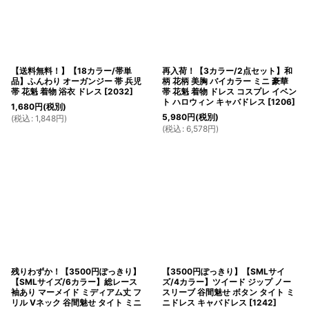
【送料無料！】【18カラー/帯単
再入荷！【3カラー/2点セット】和
品】ふんわり オーガンジー 帯 兵児
柄 花柄 美胸 バイカラー ミニ 豪華
帯 花魁 着物 浴衣 ドレス
[
2032
]
帯 花魁 着物 ドレス コスプレ イベン
ト ハロウィン キャバドレス
[
1206
]
1,680
円
(税別)
5,980
円
(税別)
(
税込
:
1,848
円
)
(
税込
:
6,578
円
)
残りわずか！【3500円ぽっきり】
【3500円ぽっきり】【SMLサイ
【SMLサイズ/6カラー】総レース
ズ/4カラー】ツイード ジップ ノー
袖あり マーメイド ミディアム丈 フ
スリーブ 谷間魅せ ボタン タイト ミ
リル Vネック 谷間魅せ タイト ミニ
ニドレス キャバドレス
[
1242
]