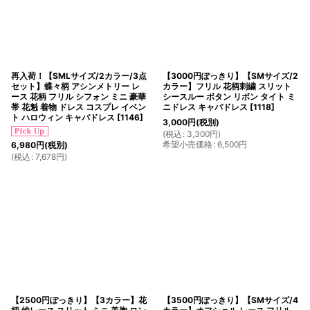
再入荷！【SMLサイズ/2カラー/3点
【3000円ぽっきり】【SMサイズ/2
セット】蝶々柄 アシンメトリー レ
カラー】フリル 花柄刺繍 スリット
ース 花柄 フリル シフォン ミニ 豪華
シースルー ボタン リボン タイト ミ
帯 花魁 着物 ドレス コスプレ イベン
ニドレス キャバドレス
[
1118
]
ト ハロウィン キャバドレス
[
1146
]
3,000
円
(税別)
(
税込
:
3,300
円
)
希望小売価格
:
6,500
円
6,980
円
(税別)
(
税込
:
7,678
円
)
【2500円ぽっきり】【3カラー】花
【3500円ぽっきり】【SMサイズ/4