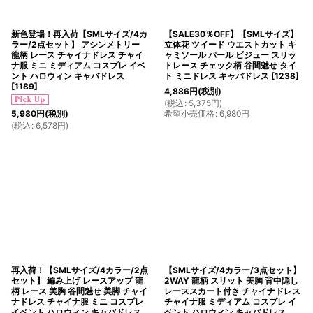
新色登場！再入荷【SMLサイズ/4カ
【SALE30％OFF】【SMLサイズ】
ラー/2点セット】 アシンメトリー
立体花 ツイード ウエストカット キ
龍柄 レース チャイナドレス チャイ
ャミソール パール ビジュー スリッ
ナ服 ミニ ミディアム コスプレ イベ
トレース チェック柄 谷間魅せ タイ
ント ハロウィン キャバドレス
ト ミニドレス キャバドレス
[
1238
]
[
1189
]
4,886
円
(税別)
(
税込
:
5,375
円
)
希望小売価格
:
6,980
円
5,980
円
(税別)
(
税込
:
6,578
円
)
再入荷！【SMLサイズ/4カラー/2点
【SMLサイズ/4カラー/3点セット】
セット】 編み上げ レースアップ 龍
2WAY 龍柄 スリット 美胸 背中隠し
柄 レース 美胸 谷間魅せ 美脚 チャイ
レーススカート付き チャイナドレス
ナドレス チャイナ服 ミニ コスプレ
チャイナ服 ミディアム コスプレ イ
イベント ハロウィン キャバドレス
ベント ハロウィン キャバドレス