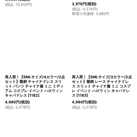
3,976
円
(税別)
(
税込
:
10,450
円
)
(
税込
:
4,374
円
)
希望小売価格
:
5,680
円
再入荷！【SMLサイズ/4カラー/2点
再入荷！【SMLサイズ/3カラー/2点
セット】龍柄 チャイナドレス スリ
セット】龍柄 レース チャイナドレ
ット パンツ チャイナ服 ミニ ミディ
ス スリット チャイナ服 ミニ コスプ
アム コスプレ イベント ハロウィン
レ イベント ハロウィン キャバドレ
キャバドレス
[
1182
]
ス
[
1183
]
4,980
円
(税別)
4,980
円
(税別)
(
税込
:
5,478
円
)
(
税込
:
5,478
円
)