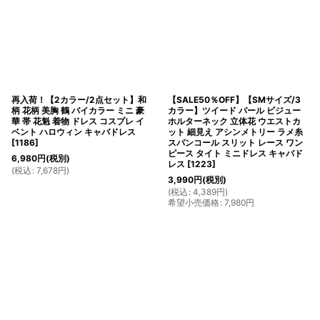
再入荷！【2カラー/2点セット】和
【SALE50％OFF】【SMサイズ/3
柄 花柄 美胸 鶴 バイカラー ミニ 豪
カラー】ツイード パール ビジュー
華 帯 花魁 着物 ドレス コスプレ イ
ホルターネック 立体花 ウエストカ
ベント ハロウィン キャバドレス
ット 細見え アシンメトリー ラメ糸
[
1186
]
スパンコール スリット レース ワン
ピース タイト ミニドレス キャバド
6,980
円
(税別)
レス
[
1223
]
(
税込
:
7,678
円
)
3,990
円
(税別)
(
税込
:
4,389
円
)
希望小売価格
:
7,980
円