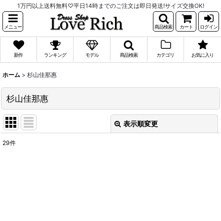
1万円以上送料無料♡平日14時までのご注文は即日発送!サイズ交換OK!
メニュー
商品検索
カート
ログイン
新作
ランキング
モデル
商品検索
カテゴリ
お気に入り
ホーム
>
杉山佳那惠
杉山佳那惠
表示順変更
閉じる
29
件
表示数
:
並び順
:
絞り込む