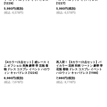
[
1229
]
[
1227
]
5,980
円
(税別)
5,980
円
(税別)
(
税込
:
6,578
円
)
(
税込
:
6,578
円
)
【4カラー/2点セット】総レース ミ
再入荷！【3カラー/2点セット】バ
ニ オフショル 美胸 豪華 帯 花魁 着
イカラー 花柄 和柄 ツートン 豪華 帯
物 ドレス コスプレ イベント ハロウ
花魁 着物 ドレス コスプレ イベント
ィン キャバドレス
[
1224
]
ハロウィン キャバドレス
[
1198
]
6,980
円
(税別)
7,980
円
(税別)
(
税込
:
7,678
円
)
(
税込
:
8,778
円
)