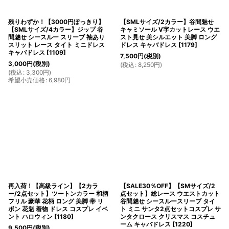
残りわずか！【3000円ぽっきり】
【SMLサイズ/2カラー】谷間魅せ
【SMLサイズ/4カラー】ジップ 谷
キャミソール V字カットレース ウエ
間魅せ シースルー スリーブ 袖あり
スト見せ 美シルエット 美脚 ロング
スリット レース タイト ミニドレス
ドレス キャバドレス
[
1179
]
キャバドレス
[
1109
]
7,500
円
(税別)
3,000
円
(税別)
(
税込
:
8,250
円
)
(
税込
:
3,300
円
)
希望小売価格
:
6,980
円
再入荷！【高級ライン】【2カラ
【SALE30％OFF】【SMサイズ/2
ー/2点セット】ツートンカラー 和柄
点セット】総レース ウエストカット
フリル 豪華 花柄 ロング 美脚 帯 リ
谷間魅せ シースルースリーブ タイ
ボン 花魁 着物 ドレス コスプレ イベ
ト ミニ サンタ2点セットコスプレ サ
ント ハロウィン
[
1180
]
ンタクロース クリスマス コスチュ
ーム キャバドレス
[
1220
]
9,500
円
(税別)