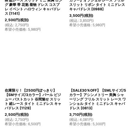
柄 総レース スリット ミニ 美胸 ロン
カラー】オフショル レース フリル
グ 豪華 帯 花魁 着物 ドレス コスプ
スリット リボン タイト ミニドレス
レ イベント ハロウィン キャバドレ
キャバドレス
[
0988
]
ス
[
1141
]
3,500
円
(税別)
2,500
円
(税別)
(
税込
:
3,850
円
)
(
税込
:
2,750
円
)
希望小売価格
:
5,980
円
希望小売価格
:
5,980
円
在庫限り！【2500円ぽっきり】
【SALE30％OFF】【SMLサイズ/5
【SMサイズ/3カラー】パール ビジ
カラー】アシンメトリー 美胸 シャ
ュー バストカット 谷間魅せ スリッ
ーリング フリル スリット レース ワ
ト 総レース タイト ミニドレス キャ
ンショル タイト ミニドレス キャバ
バドレス
[
1129
]
ドレス
[
0813
]
2,500
円
(税別)
3,710
円
(税別)
(
税込
:
2,750
円
)
(
税込
:
4,081
円
)
希望小売価格
:
6,500
円
希望小売価格
:
5,300
円