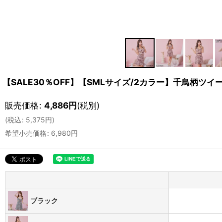
【SALE30％OFF】【SMLサイズ/2カラー】千鳥柄ツ
販売価格
:
4,886
円
(税別)
(
税込
:
5,375
円
)
希望小売価格
:
6,980
円
ブラック