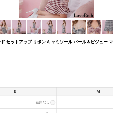
イード セットアップ リボン キャミソール パール＆ビジュー 
S
M
在庫なし