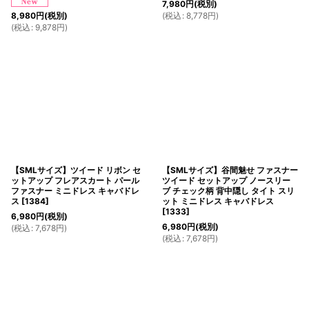
7,980
円
(税別)
(
税込
:
8,778
円
)
8,980
円
(税別)
(
税込
:
9,878
円
)
【SMLサイズ】ツイード リボン セ
【SMLサイズ】谷間魅せ ファスナー
ットアップ フレアスカート パール
ツイード セットアップ ノースリー
ファスナー ミニドレス キャバドレ
ブ チェック柄 背中隠し タイト スリ
ス
[
1384
]
ット ミニドレス キャバドレス
[
1333
]
6,980
円
(税別)
6,980
円
(税別)
(
税込
:
7,678
円
)
(
税込
:
7,678
円
)