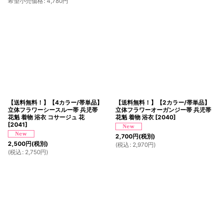
希望小売価格
:
4,780
円
【送料無料！】【4カラー/帯単品】
【送料無料！】【2カラー/帯単品】
立体フラワーシースルー帯 兵児帯
立体フラワーオーガンジー帯 兵児帯
花魁 着物 浴衣 コサージュ 花
花魁 着物 浴衣
[
2040
]
[
2041
]
2,700
円
(税別)
2,500
円
(税別)
(
税込
:
2,970
円
)
(
税込
:
2,750
円
)