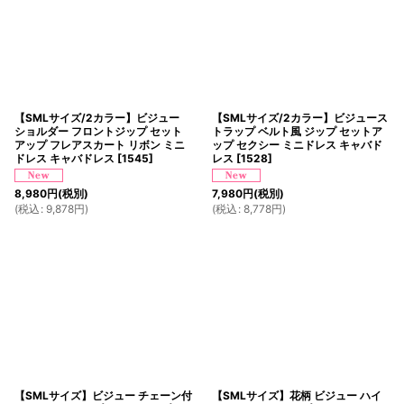
【SMLサイズ/2カラー】ビジュー
【SMLサイズ/2カラー】ビジュース
ショルダー フロントジップ セット
トラップ ベルト風 ジップ セットア
アップ フレアスカート リボン ミニ
ップ セクシー ミニドレス キャバド
ドレス キャバドレス
[
1545
]
レス
[
1528
]
8,980
円
(税別)
7,980
円
(税別)
(
税込
:
9,878
円
)
(
税込
:
8,778
円
)
【SMLサイズ】ビジュー チェーン付
【SMLサイズ】花柄 ビジュー ハイ