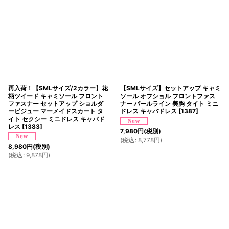
再入荷！【SMLサイズ/2カラー】花
【SMLサイズ】セットアップ キャミ
柄ツイード キャミソール フロント
ソール オフショル フロントファス
ファスナー セットアップ ショルダ
ナー パールライン 美胸 タイト ミニ
ービジュー マーメイドスカート タ
ドレス キャバドレス
[
1387
]
イト セクシー ミニドレス キャバド
レス
[
1383
]
7,980
円
(税別)
(
税込
:
8,778
円
)
8,980
円
(税別)
(
税込
:
9,878
円
)