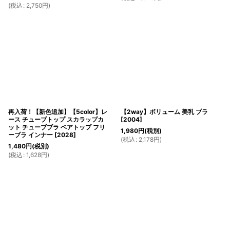
(
税込
:
2,750
円
)
再入荷！【新色追加】【5color】レ
【2way】ボリューム 美乳 ブラ
ース チューブトップ スカラップカ
[
2004
]
ット チューブブラ ベアトップ フリ
1,980
円
(税別)
ーブラ インナー
[
2028
]
(
税込
:
2,178
円
)
1,480
円
(税別)
(
税込
:
1,628
円
)