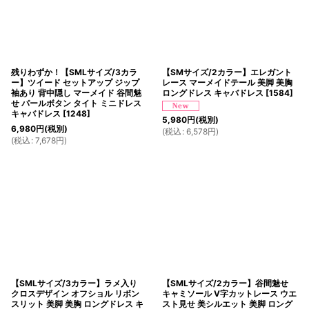
残りわずか！【SMLサイズ/3カラ
【SMサイズ/2カラー】エレガント
ー】ツイード セットアップ ジップ
レース マーメイドテール 美脚 美胸
袖あり 背中隠し マーメイド 谷間魅
ロングドレス キャバドレス
[
1584
]
せ パールボタン タイト ミニドレス
キャバドレス
[
1248
]
5,980
円
(税別)
6,980
円
(税別)
(
税込
:
6,578
円
)
(
税込
:
7,678
円
)
【SMLサイズ/3カラー】ラメ入り
【SMLサイズ/2カラー】谷間魅せ
クロスデザイン オフショル リボン
キャミソール V字カットレース ウエ
スリット 美脚 美胸 ロングドレス キ
スト見せ 美シルエット 美脚 ロング