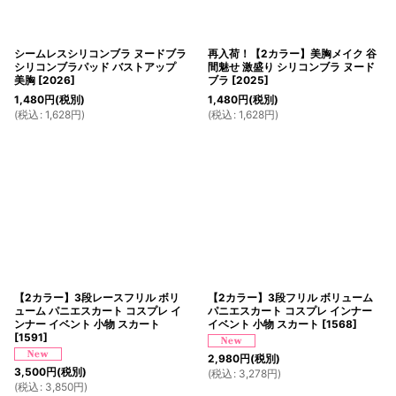
シームレスシリコンブラ ヌードブラ
再入荷！【2カラー】美胸メイク 谷
シリコンブラパッド バストアップ
間魅せ 激盛り シリコンブラ ヌード
美胸
[
2026
]
ブラ
[
2025
]
1,480
円
(税別)
1,480
円
(税別)
(
税込
:
1,628
円
)
(
税込
:
1,628
円
)
【2カラー】3段レースフリル ボリ
【2カラー】3段フリル ボリューム
ューム パニエスカート コスプレ イ
パニエスカート コスプレ インナー
ンナー イベント 小物 スカート
イベント 小物 スカート
[
1568
]
[
1591
]
2,980
円
(税別)
3,500
円
(税別)
(
税込
:
3,278
円
)
(
税込
:
3,850
円
)