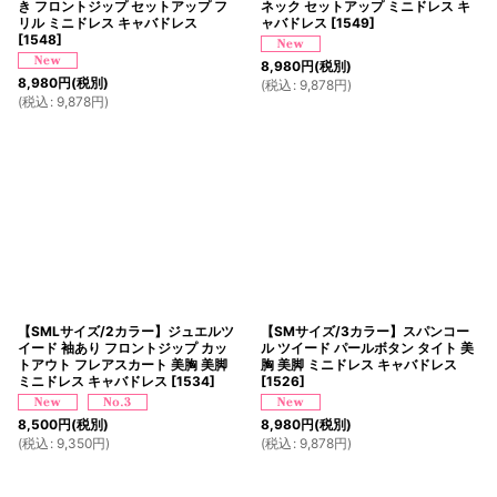
き フロントジップ セットアップ フ
ネック セットアップ ミニドレス キ
リル ミニドレス キャバドレス
ャバドレス
[
1549
]
[
1548
]
8,980
円
(税別)
8,980
円
(税別)
(
税込
:
9,878
円
)
(
税込
:
9,878
円
)
【SMLサイズ/2カラー】ジュエルツ
【SMサイズ/3カラー】スパンコー
イード 袖あり フロントジップ カッ
ル ツイード パールボタン タイト 美
トアウト フレアスカート 美胸 美脚
胸 美脚 ミニドレス キャバドレス
ミニドレス キャバドレス
[
1534
]
[
1526
]
8,500
円
(税別)
8,980
円
(税別)
(
税込
:
9,350
円
)
(
税込
:
9,878
円
)