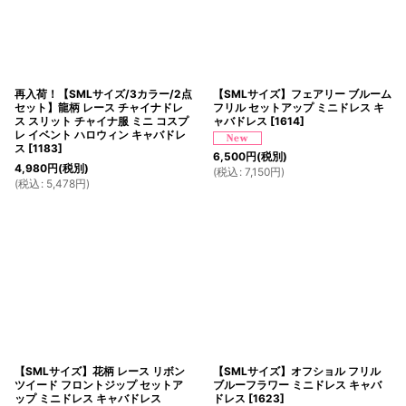
再入荷！【SMLサイズ/3カラー/2点
【SMLサイズ】フェアリー ブルーム
セット】龍柄 レース チャイナドレ
フリル セットアップ ミニドレス キ
ス スリット チャイナ服 ミニ コスプ
ャバドレス
[
1614
]
レ イベント ハロウィン キャバドレ
ス
[
1183
]
6,500
円
(税別)
4,980
円
(税別)
(
税込
:
7,150
円
)
(
税込
:
5,478
円
)
【SMLサイズ】花柄 レース リボン
【SMLサイズ】オフショル フリル
ツイード フロントジップ セットア
ブルーフラワー ミニドレス キャバ
ップ ミニドレス キャバドレス
ドレス
[
1623
]