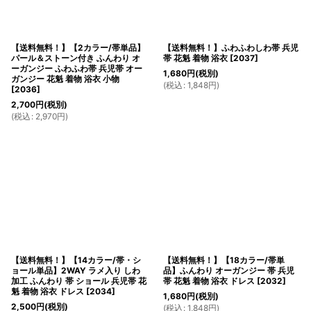
【送料無料！】【2カラー/帯単品】
【送料無料！】ふわふわしわ帯 兵児
パール＆ストーン付き ふんわり オ
帯 花魁 着物 浴衣
[
2037
]
ーガンジー ふわふわ帯 兵児帯 オー
1,680
円
(税別)
ガンジー 花魁 着物 浴衣 小物
(
税込
:
1,848
円
)
[
2036
]
2,700
円
(税別)
(
税込
:
2,970
円
)
【送料無料！】【14カラー/帯・シ
【送料無料！】【18カラー/帯単
ョール単品】2WAY ラメ入り しわ
品】ふんわり オーガンジー 帯 兵児
加工 ふんわり 帯 ショール 兵児帯 花
帯 花魁 着物 浴衣 ドレス
[
2032
]
魁 着物 浴衣 ドレス
[
2034
]
1,680
円
(税別)
2,500
円
(税別)
(
税込
:
1,848
円
)