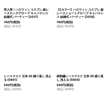
再入荷！ハロウィン コスプレ 総レ
【2カラー】ハロウィン コスプレ 総
ースロンググローブ キャバドレス
レースショートグローブ キャバドレ
結婚式 パーティー
[
2017
]
ス 結婚式 パーティー
[
2018
]
740
円
(税別)
740
円
(税別)
(
税込
:
814
円
)
(
税込
:
814
円
)
レースマスク 立体 3D 繰り返し 洗え
綿刺繍レースマスク 立体 3D 繰り返
る
[
5601
]
し 洗える
[
5604
]
590
円
(税別)
590
円
(税別)
(
税込
:
649
円
)
(
税込
:
649
円
)