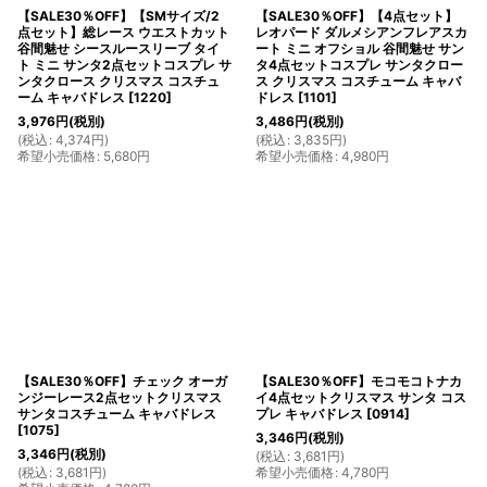
【SALE30％OFF】【SMサイズ/2
【SALE30％OFF】【4点セット】
点セット】総レース ウエストカット
レオパード ダルメシアンフレアスカ
谷間魅せ シースルースリーブ タイ
ート ミニ オフショル 谷間魅せ サン
ト ミニ サンタ2点セットコスプレ サ
タ4点セットコスプレ サンタクロー
ンタクロース クリスマス コスチュ
ス クリスマス コスチューム キャバ
ーム キャバドレス
[
1220
]
ドレス
[
1101
]
3,976
円
(税別)
3,486
円
(税別)
(
税込
:
4,374
円
)
(
税込
:
3,835
円
)
希望小売価格
:
5,680
円
希望小売価格
:
4,980
円
【SALE30％OFF】チェック オーガ
【SALE30％OFF】モコモコトナカ
ンジーレース2点セットクリスマス
イ4点セットクリスマス サンタ コス
サンタコスチューム キャバドレス
プレ キャバドレス
[
0914
]
[
1075
]
3,346
円
(税別)
3,346
円
(税別)
(
税込
:
3,681
円
)
(
税込
:
3,681
円
)
希望小売価格
:
4,780
円