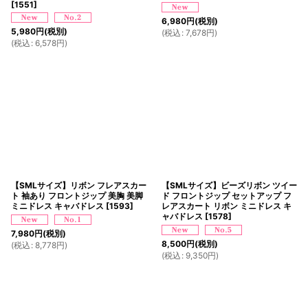
[
1551
]
6,980
円
(税別)
5,980
円
(税別)
(
税込
:
7,678
円
)
(
税込
:
6,578
円
)
【SMLサイズ】リボン フレアスカー
【SMLサイズ】ビーズリボン ツイー
ト 袖あり フロントジップ 美胸 美脚
ド フロントジップ セットアップ フ
ミニドレス キャバドレス
[
1593
]
レアスカート リボン ミニドレス キ
ャバドレス
[
1578
]
7,980
円
(税別)
8,500
円
(税別)
(
税込
:
8,778
円
)
(
税込
:
9,350
円
)