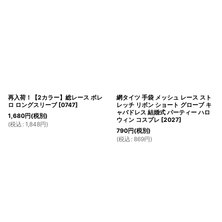
再入荷！【2カラー】総レース ボレ
網タイツ 手袋 メッシュ レース スト
ロ ロングスリーブ
[
0747
]
レッチ リボン ショート グローブ キ
ャバドレス 結婚式 パーティー ハロ
1,680
円
(税別)
ウィン コスプレ
[
2027
]
(
税込
:
1,848
円
)
790
円
(税別)
(
税込
:
869
円
)