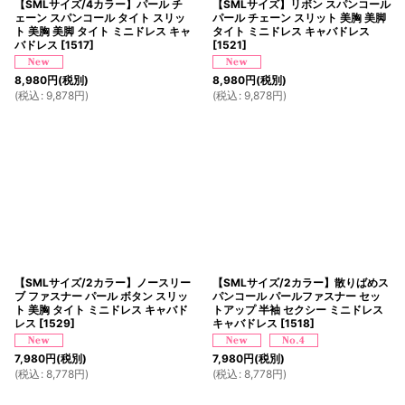
【SMLサイズ/4カラー】パール チ
【SMLサイズ】リボン スパンコール
ェーン スパンコール タイト スリッ
パール チェーン スリット 美胸 美脚
ト 美胸 美脚 タイト ミニドレス キャ
タイト ミニドレス キャバドレス
バドレス
[
1517
]
[
1521
]
8,980
円
(税別)
8,980
円
(税別)
(
税込
:
9,878
円
)
(
税込
:
9,878
円
)
【SMLサイズ/2カラー】ノースリー
【SMLサイズ/2カラー】散りばめス
ブ ファスナー パール ボタン スリッ
パンコール パールファスナー セッ
ト 美胸 タイト ミニドレス キャバド
トアップ 半袖 セクシー ミニドレス
レス
[
1529
]
キャバドレス
[
1518
]
7,980
円
(税別)
7,980
円
(税別)
(
税込
:
8,778
円
)
(
税込
:
8,778
円
)