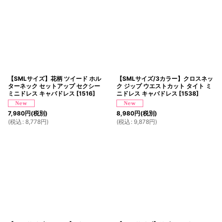
【SMLサイズ】花柄 ツイード ホル
【SMLサイズ/3カラー】クロスネッ
ターネック セットアップ セクシー
ク ジップ ウエストカット タイト ミ
ミニドレス キャバドレス
[
1516
]
ニドレス キャバドレス
[
1538
]
7,980
円
(税別)
8,980
円
(税別)
(
税込
:
8,778
円
)
(
税込
:
9,878
円
)