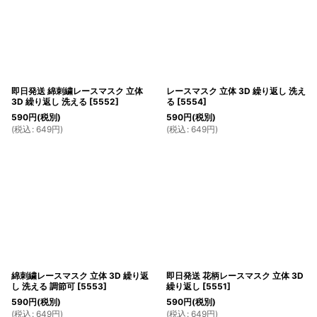
即日発送 綿刺繍レースマスク 立体
レースマスク 立体 3D 繰り返し 洗え
3D 繰り返し 洗える
[
5552
]
る
[
5554
]
590
円
(税別)
590
円
(税別)
(
税込
:
649
円
)
(
税込
:
649
円
)
綿刺繍レースマスク 立体 3D 繰り返
即日発送 花柄レースマスク 立体 3D
し 洗える 調節可
[
5553
]
繰り返し
[
5551
]
590
円
(税別)
590
円
(税別)
(
税込
:
649
円
)
(
税込
:
649
円
)