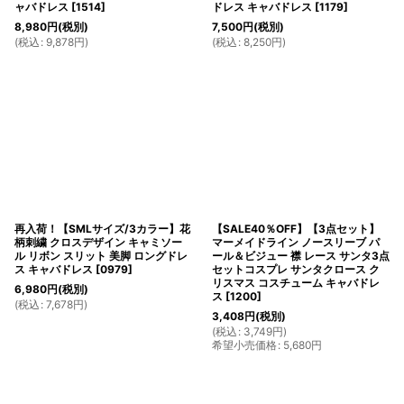
ャバドレス
[
1514
]
ドレス キャバドレス
[
1179
]
8,980
円
(税別)
7,500
円
(税別)
(
税込
:
9,878
円
)
(
税込
:
8,250
円
)
再入荷！【SMLサイズ/3カラー】花
【SALE40％OFF】【3点セット】
柄刺繍 クロスデザイン キャミソー
マーメイドライン ノースリーブ パ
ル リボン スリット 美脚 ロングドレ
ール＆ビジュー 襟 レース サンタ3点
ス キャバドレス
[
0979
]
セットコスプレ サンタクロース ク
リスマス コスチューム キャバドレ
6,980
円
(税別)
ス
[
1200
]
(
税込
:
7,678
円
)
3,408
円
(税別)
(
税込
:
3,749
円
)
希望小売価格
:
5,680
円