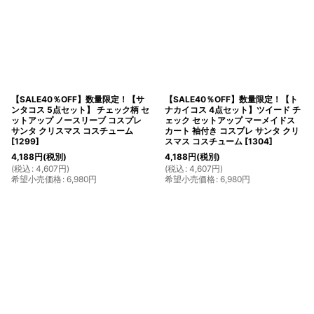
【SALE40％OFF】数量限定！【サ
【SALE40％OFF】数量限定！【ト
ンタコス 5点セット】 チェック柄 セ
ナカイコス 4点セット】ツイード チ
ットアップ ノースリーブ コスプレ
ェック セットアップ マーメイドス
サンタ クリスマス コスチューム
カート 袖付き コスプレ サンタ クリ
[
1299
]
スマス コスチューム
[
1304
]
4,188
円
(税別)
4,188
円
(税別)
(
税込
:
4,607
円
)
(
税込
:
4,607
円
)
希望小売価格
:
6,980
円
希望小売価格
:
6,980
円