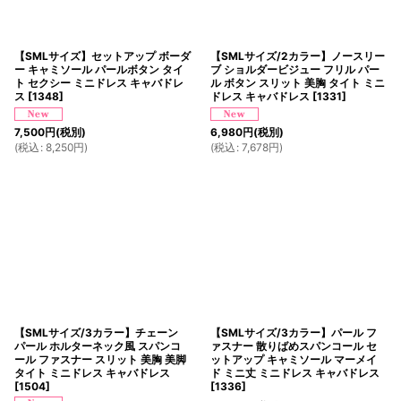
【SMLサイズ】セットアップ ボーダ
【SMLサイズ/2カラー】ノースリー
ー キャミソール パールボタン タイ
ブ ショルダービジュー フリル パー
ト セクシー ミニドレス キャバドレ
ル ボタン スリット 美胸 タイト ミニ
ス
[
1348
]
ドレス キャバドレス
[
1331
]
7,500
円
(税別)
6,980
円
(税別)
(
税込
:
8,250
円
)
(
税込
:
7,678
円
)
【SMLサイズ/3カラー】チェーン
【SMLサイズ/3カラー】パール フ
パール ホルターネック風 スパンコ
ァスナー 散りばめスパンコール セ
ール ファスナー スリット 美胸 美脚
ットアップ キャミソール マーメイ
タイト ミニドレス キャバドレス
ド ミニ丈 ミニドレス キャバドレス
[
1504
]
[
1336
]