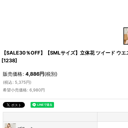
【SALE30％OFF】【SMLサイズ】立体花 ツイード ウ
[
1238
]
販売価格
:
4,886
円
(税別)
(
税込
:
5,375
円
)
希望小売価格
:
6,980
円