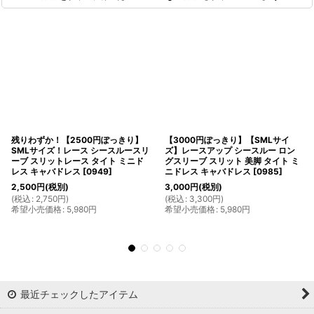
残りわずか！【2500円ぽっきり】
【3000円ぽっきり】【SMLサイ
SMLサイズ！レース シースルースリ
ズ】レースアップ シースルー ロン
ーブ スリットレース タイト ミニド
グスリーブ スリット 美脚 タイト ミ
レス キャバドレス
[
0949
]
ニドレス キャバドレス
[
0985
]
2,500
円
(税別)
3,000
円
(税別)
(
税込
:
2,750
円
)
(
税込
:
3,300
円
)
希望小売価格
:
5,980
円
希望小売価格
:
5,980
円
最近チェックしたアイテム