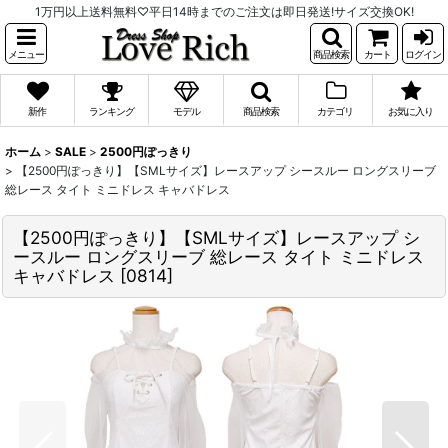
1万円以上送料無料♡平日14時までのご注文は即日発送!サイズ交換OK!
メニュー
商品検索
カート
ログイン
新作
ランキング
モデル
商品検索
カテゴリ
お気に入り
ホーム
>
SALE
>
2500円ぽっきり
>
【2500円ぽっきり】【SMLサイズ】レースアップ シースルー ロングスリーブ
総レース タイト ミニドレス キャバドレス
【2500円ぽっきり】【SMLサイズ】レースアップ シ
ースルー ロングスリーブ 総レース タイト ミニドレス
キャバドレス
[
0814
]