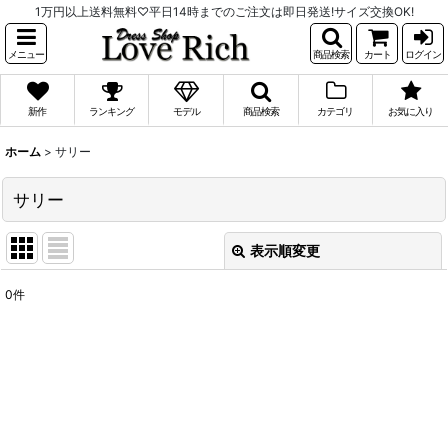
1万円以上送料無料♡平日14時までのご注文は即日発送!サイズ交換OK!
メニュー
商品検索
カート
ログイン
新作
ランキング
モデル
商品検索
カテゴリ
お気に入り
ホーム
>
サリー
サリー
表示順変更
閉じる
0
件
表示数
:
並び順
:
絞り込む