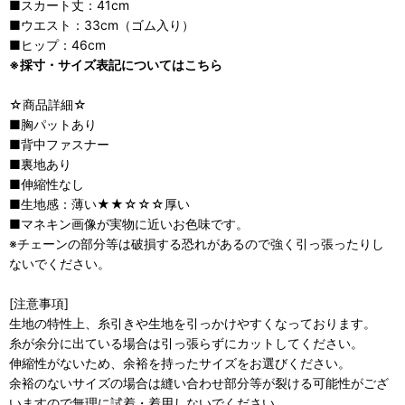
■スカート丈：41cm
■ウエスト：33cm（ゴム入り）
■ヒップ：46cm
※採寸・サイズ表記についてはこちら
☆商品詳細☆
■胸パットあり
■背中ファスナー
■裏地あり
■伸縮性なし
■生地感：薄い★★☆☆☆厚い
■マネキン画像が実物に近いお色味です。
※チェーンの部分等は破損する恐れがあるので強く引っ張ったりし
ないでください。
[注意事項]
生地の特性上、糸引きや生地を引っかけやすくなっております。
糸が余分に出ている場合は引っ張らずにカットしてください。
伸縮性がないため、余裕を持ったサイズをお選びください。
余裕のないサイズの場合は縫い合わせ部分等が裂ける可能性がござ
いますので無理に試着・着用しないでください。