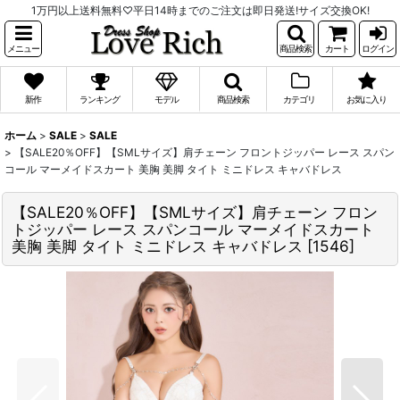
1万円以上送料無料♡平日14時までのご注文は即日発送!サイズ交換OK!
メニュー
商品検索
カート
ログイン
新作
ランキング
モデル
商品検索
カテゴリ
お気に入り
ホーム
>
SALE
>
SALE
>
【SALE20％OFF】【SMLサイズ】肩チェーン フロントジッパー レース スパン
コール マーメイドスカート 美胸 美脚 タイト ミニドレス キャバドレス
【SALE20％OFF】【SMLサイズ】肩チェーン フロン
トジッパー レース スパンコール マーメイドスカート
美胸 美脚 タイト ミニドレス キャバドレス
[
1546
]