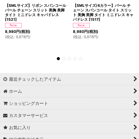
【SMLサイズ】リボン スパンコール
【SMLサイズ/4カラー】パール チ
パール チェーン スリット 美胸 美脚
ェーン スパンコール タイト スリッ
タイト ミニドレス キャバドレス
ト 美胸 美脚 タイト ミニドレス キャ
[
1521
]
バドレス
[
1517
]
8,980
円
(税別)
8,980
円
(税別)
(
税込
:
9,878
円
)
(
税込
:
9,878
円
)
最近チェックしたアイテム
ホーム
ショッピングカート
カスタマーサービス
お気に入り