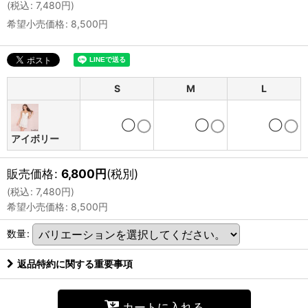
(
税込
:
7,480
円
)
希望小売価格
:
8,500
円
S
M
L
◯
◯
◯
アイボリー
販売価格
:
6,800
円
(税別)
(
税込
:
7,480
円
)
希望小売価格
:
8,500
円
数量
:
返品特約に関する重要事項
カートに入れる