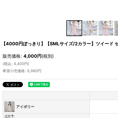
【4000円ぽっきり】【SMLサイズ/2カラー】ツイード 
販売価格
:
4,000
円
(税別)
(
税込
:
4,400
円
)
希望小売価格
:
6,980
円
アイボリー