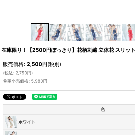
在庫限り！【2500円ぽっきり】花柄刺繍 立体花 スリット
販売価格
:
2,500
円
(税別)
(
税込
:
2,750
円
)
希望小売価格
:
5,980
円
色
ホワイト