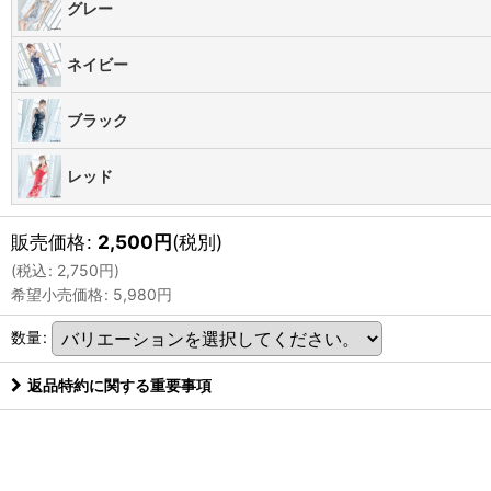
グレー
ネイビー
ブラック
レッド
販売価格
:
2,500
円
(税別)
(
税込
:
2,750
円
)
希望小売価格
:
5,980
円
数量
:
返品特約に関する重要事項