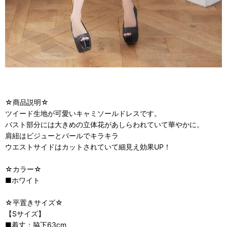
☆商品説明☆
ツイード生地が可愛いキャミソールドレスです。
バスト部分には大きめの立体花があしらわれていて華やかに。
肩紐はビジューとパールでキラキラ
ウエストサイドはカットされていて細見え効果UP！
☆カラー☆
■ホワイト
☆平置きサイズ☆
【Sサイズ】
■着丈：脇下63cm