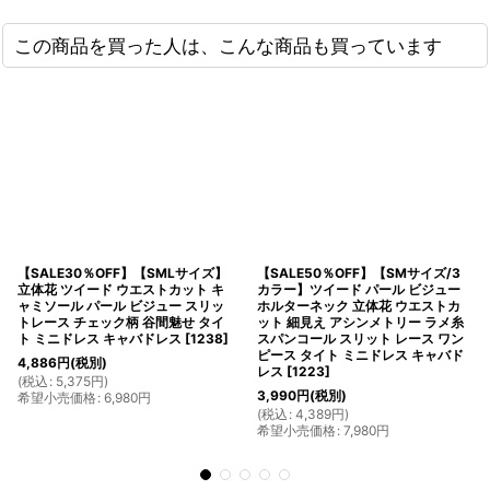
この商品を買った人は、こんな商品も買っています
【SALE30％OFF】【SMLサイズ】
【SALE50％OFF】【SMサイズ/3
立体花 ツイード ウエストカット キ
カラー】ツイード パール ビジュー
ャミソール パール ビジュー スリッ
ホルターネック 立体花 ウエストカ
トレース チェック柄 谷間魅せ タイ
ット 細見え アシンメトリー ラメ糸
ト ミニドレス キャバドレス
[
1238
]
スパンコール スリット レース ワン
ピース タイト ミニドレス キャバド
4,886
円
(税別)
レス
[
1223
]
(
税込
:
5,375
円
)
3,990
円
(税別)
希望小売価格
:
6,980
円
(
税込
:
4,389
円
)
希望小売価格
:
7,980
円