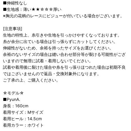
■伸縮性なし
■生地感：薄い★★☆☆☆厚い
※胸元の花柄のレースにビジューが付いている場合がございます。
[注意事項]
生地の特性上、糸引きや生地を引っかけやすくなっております。
糸が余分に出ている場合は引っ張らずにカットしてください。
伸縮性がないため、余裕を持ったサイズをお選びください。
余裕のないサイズの場合は縫い合わせ部分等が裂ける可能性がござ
いますので無理に試着・着用しないでください。
試着や着用後に裂けた場合や糸を引っ張りほつれた場合は初期不良
ではございませんので返品・交換対象外になります。
ご了承の上、ご購入ください。
☆モデル☆
■PyunA.
身長：160cm
着用サイズ：Mサイズ
着用ヒール：14.5cm
着用カラー：ホワイト