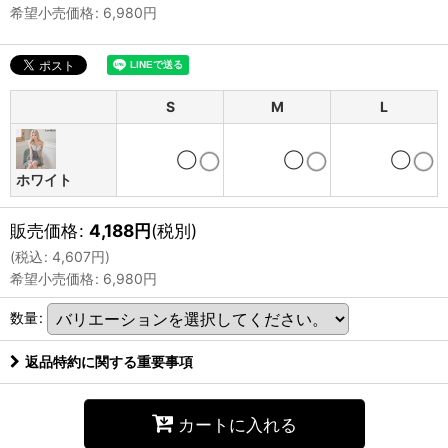
希望小売価格
:
6,980
円
S
M
L
◯
◯
◯
ホワイト
販売価格
:
4,188
円
(税別)
(
税込
:
4,607
円
)
希望小売価格
:
6,980
円
数量
:
返品特約に関する重要事項
カートに入れる