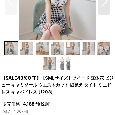
【SALE40％OFF】【SMLサイズ】ツイード 立体花 ビジ
ュー キャミソール ウエストカット 細見え タイト ミニド
レス キャバドレス
[
1203
]
販売価格
:
4,188
円
(税別)
(
税込
:
4,607
円
)