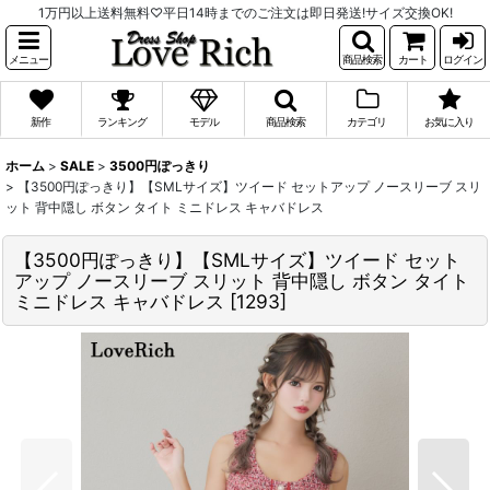
1万円以上送料無料♡平日14時までのご注文は即日発送!サイズ交換OK!
メニュー
商品検索
カート
ログイン
新作
ランキング
モデル
商品検索
カテゴリ
お気に入り
ホーム
>
SALE
>
3500円ぽっきり
>
【3500円ぽっきり】【SMLサイズ】ツイード セットアップ ノースリーブ スリ
ット 背中隠し ボタン タイト ミニドレス キャバドレス
【3500円ぽっきり】【SMLサイズ】ツイード セット
アップ ノースリーブ スリット 背中隠し ボタン タイト
ミニドレス キャバドレス
[
1293
]