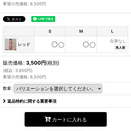
希望小売価格
:
8,500
円
S
M
L
在庫なし
レッド
◯
◯
再入荷
販売価格
:
3,500
円
(税別)
(
税込
:
3,850
円
)
希望小売価格
:
8,500
円
数量
:
返品特約に関する重要事項
カートに入れる