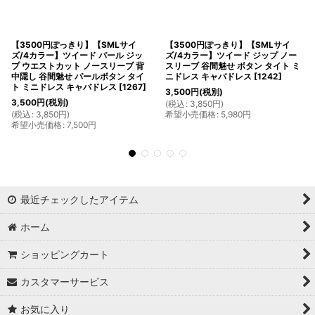
【3500円ぽっきり】【SMLサイ
【3500円ぽっきり】【SMLサイ
ズ/4カラー】ツイード パール ジッ
ズ/4カラー】ツイード ジップ ノー
プ ウエストカット ノースリーブ 背
スリーブ 谷間魅せ ボタン タイト ミ
中隠し 谷間魅せ パールボタン タイ
ニドレス キャバドレス
[
1242
]
ト ミニドレス キャバドレス
[
1267
]
3,500
円
(税別)
3,500
円
(税別)
(
税込
:
3,850
円
)
(
税込
:
3,850
円
)
希望小売価格
:
5,980
円
希望小売価格
:
7,500
円
最近チェックしたアイテム
ホーム
ショッピングカート
カスタマーサービス
お気に入り