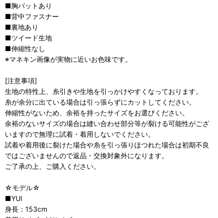
■胸パットあり
■背中ファスナー
■裏地あり
■ツイード生地
■伸縮性なし
※マネキン画像が実物に近いお色味です。
[注意事項]
生地の特性上、糸引きや生地を引っかけやすくなっております。
糸が余分に出ている場合は引っ張らずにカットしてください。
伸縮性がないため、余裕を持ったサイズをお選びください。
余裕のないサイズの場合は縫い合わせ部分等が裂ける可能性がござ
いますので無理に試着・着用しないでください。
試着や着用後に裂けた場合や糸を引っ張りほつれた場合は初期不良
ではございませんので返品・交換対象外になります。
ご了承の上、ご購入ください。
☆モデル☆
■YUI
身長：153cm