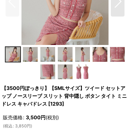
【3500円ぽっきり】【SMLサイズ】ツイード セットア
ップ ノースリーブ スリット 背中隠し ボタン タイト ミニ
ドレス キャバドレス
[
1293
]
販売価格
:
3,500
円
(税別)
(
税込
:
3,850
円
)