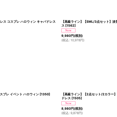
ドレス コスプレ ハロウィン キャバドレス
【高級ライン】【SML/3点セット】淡雪 
ス
[
1562
]
9,980
円
(税別)
(
税込
:
10,978
円
)
コスプレ イベント ハロウィン
[
1350
]
【高級ライン】【2点セット/2カラー】透
ドレス
[
1505
]
8,980
円
(税別)
(
税込
:
9,878
円
)