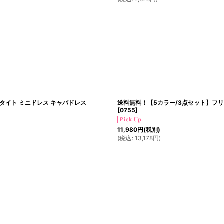
 タイト ミニドレス キャバドレス
送料無料！【5カラー/3点セット】フリル
[
0755
]
11,980
円
(税別)
(
税込
:
13,178
円
)