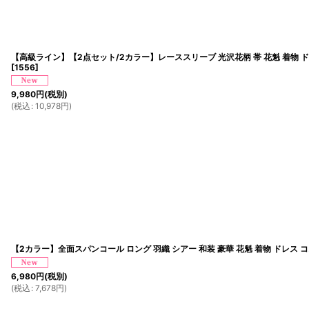
【高級ライン】【2点セット/2カラー】レーススリーブ 光沢花柄 帯 花魁 着物 
[
1556
]
9,980
円
(税別)
(
税込
:
10,978
円
)
【2カラー】全面スパンコール ロング 羽織 シアー 和装 豪華 花魁 着物 ドレス 
6,980
円
(税別)
(
税込
:
7,678
円
)