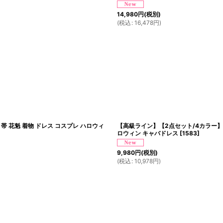
14,980
円
(税別)
(
税込
:
16,478
円
)
帯 花魁 着物 ドレス コスプレ ハロウィ
【高級ライン】【2点セット/4カラー】蝶
ロウィン キャバドレス
[
1583
]
9,980
円
(税別)
(
税込
:
10,978
円
)