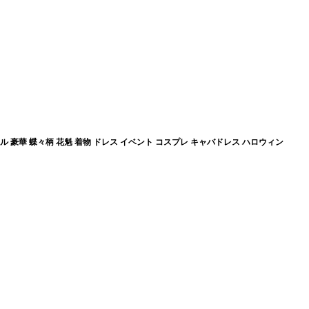
 豪華 蝶々柄 花魁 着物 ドレス イベント コスプレ キャバドレス ハロウィン