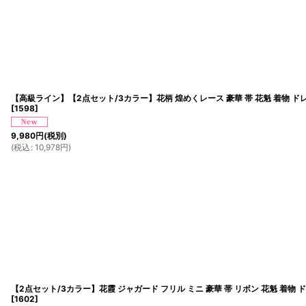
【高級ライン】【2点セット/3カラー】花柄 煌めくレース 豪華 帯 花魁 着物 ド
[
1598
]
9,980
円
(税別)
(
税込
:
10,978
円
)
【2点セット/3カラー】花霞 ジャガード フリル ミニ 豪華 帯 リボン 花魁 着物 
[
1602
]