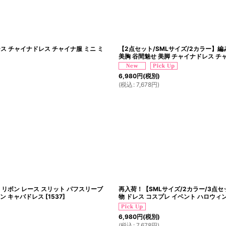
ス チャイナドレス チャイナ服 ミニ ミ
【2点セット/SMLサイズ/2カラー】編
美胸 谷間魅せ 美脚 チャイナドレス チ
6,980
円
(税別)
(
税込
:
7,678
円
)
 リボン レース スリット パフスリーブ
再入荷！【SMLサイズ/2カラー/3点セッ
ィン キャバドレス
[
1537
]
物 ドレス コスプレ イベント ハロウィ
6,980
円
(税別)
(
税込
:
7,678
円
)