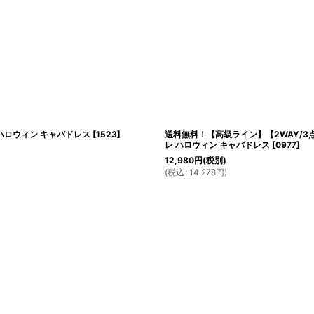
 ハロウィン キャバドレス
[
1523
]
送料無料！【高級ライン】【2WAY/3点
レ ハロウィン キャバドレス
[
0977
]
12,980
円
(税別)
(
税込
:
14,278
円
)