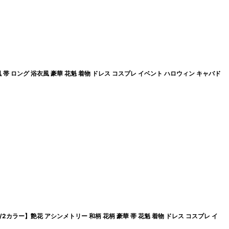
帯 ロング 浴衣風 豪華 花魁 着物 ドレス コスプレ イベント ハロウィン キャバド
カラー】艶花 アシンメトリー 和柄 花柄 豪華 帯 花魁 着物 ドレス コスプレ イ