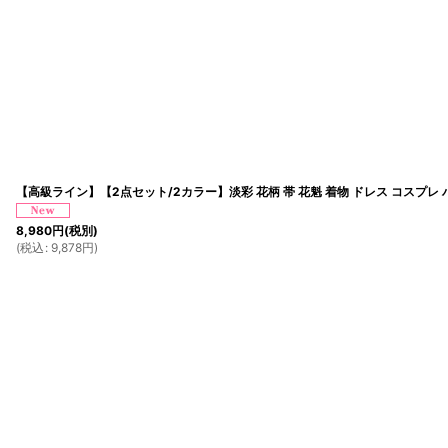
【高級ライン】【2点セット/2カラー】淡彩 花柄 帯 花魁 着物 ドレス コスプレ
8,980
円
(税別)
(
税込
:
9,878
円
)