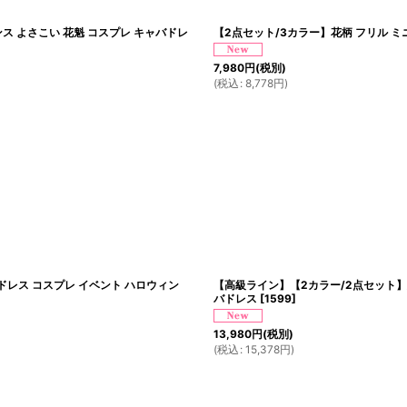
ス よさこい 花魁 コスプレ キャバドレ
【2点セット/3カラー】花柄 フリル ミニ
7,980
円
(税別)
(
税込
:
8,778
円
)
 ドレス コスプレ イベント ハロウィン
【高級ライン】【2カラー/2点セット】総
バドレス
[
1599
]
13,980
円
(税別)
(
税込
:
15,378
円
)