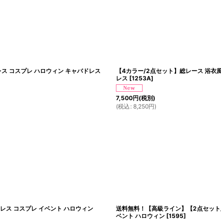
レス コスプレ ハロウィン キャバドレス
【4カラー/2点セット】総レース 浴衣風 
レス
[
1253A
]
7,500
円
(税別)
(
税込
:
8,250
円
)
ドレス コスプレ イベント ハロウィン
送料無料！【高級ライン】【2点セット/2
ベント ハロウィン
[
1595
]