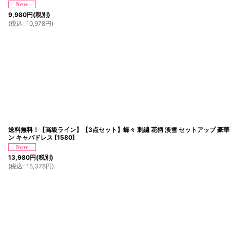
9,980
円
(税別)
(
税込
:
10,978
円
)
送料無料！【高級ライン】【3点セット】蝶々 刺繍 花柄 淡雪 セットアップ 豪華 
ン キャバドレス
[
1580
]
13,980
円
(税別)
(
税込
:
15,378
円
)