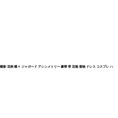
影 花柄 蝶々 ジャガード アシンメトリー 豪華 帯 花魁 着物 ドレス コスプレ ハ