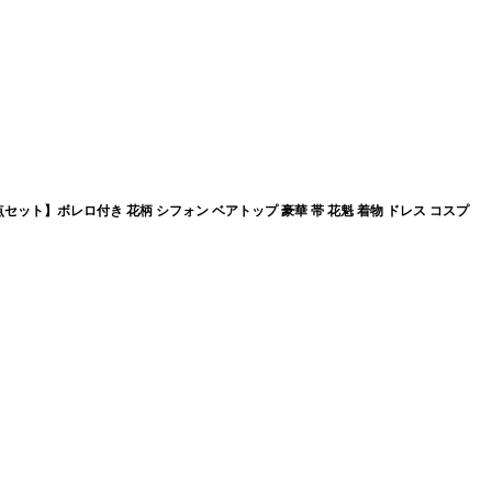
セット】ボレロ付き 花柄 シフォン ベアトップ 豪華 帯 花魁 着物 ドレス コスプ