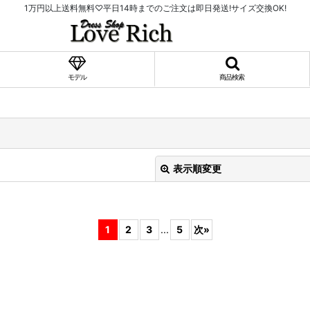
1万円以上送料無料♡平日14時までのご注文は即日発送!サイズ交換OK!
モデル
商品検索
表示順変更
1
2
3
...
5
次
»
絞り込む