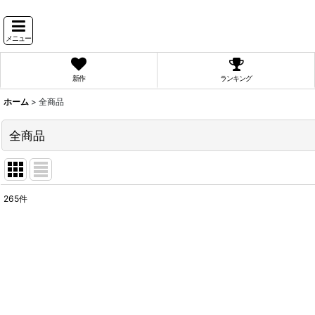
メニュー
新作
ランキング
ホーム
>
全商品
全商品
265
件
表示数
:
並び順
: