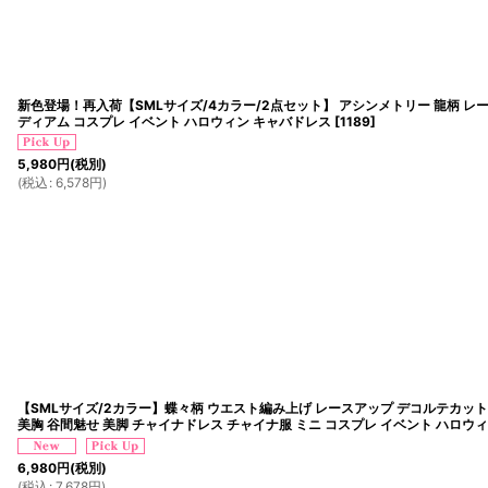
新色登場！再入荷【SMLサイズ/4カラー/2点セット】 アシンメトリー 龍柄 レー
ディアム コスプレ イベント ハロウィン キャバドレス
[
1189
]
5,980
円
(税別)
(
税込
:
6,578
円
)
【SMLサイズ/2カラー】蝶々柄 ウエスト編み上げ レースアップ デコルテカット
美胸 谷間魅せ 美脚 チャイナドレス チャイナ服 ミニ コスプレ イベント ハロウ
6,980
円
(税別)
(
税込
:
7,678
円
)