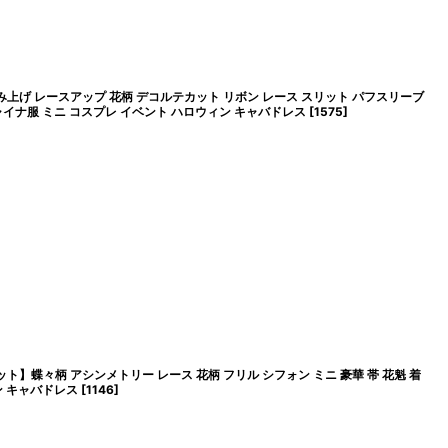
み上げ レースアップ 花柄 デコルテカット リボン レース スリット パフスリーブ
ャイナ服 ミニ コスプレ イベント ハロウィン キャバドレス
[
1575
]
ト】蝶々柄 アシンメトリー レース 花柄 フリル シフォン ミニ 豪華 帯 花魁 着
ン キャバドレス
[
1146
]