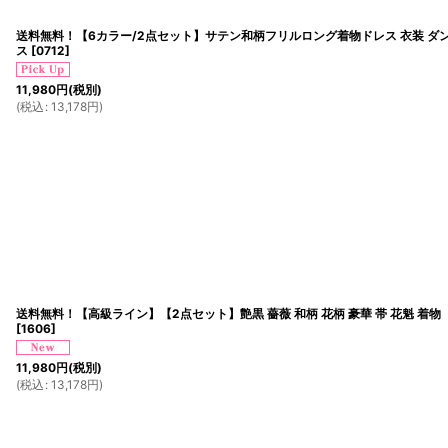
送料無料！【6カラー/2点セット】サテン和柄フリルロング着物ドレス 衣装 ダン
ス
[
0712
]
11,980
円
(税別)
(
税込
:
13,178
円
)
送料無料！【高級ライン】【2点セット】艶黒 薔薇 和柄 花柄 豪華 帯 花魁 着物
[
1606
]
11,980
円
(税別)
(
税込
:
13,178
円
)