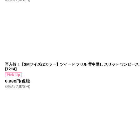
再入荷！【SMサイズ/2カラー】ツイード フリル 背中隠し スリット ワンピース
[
1214
]
6,980
円
(税別)
(
税込
:
7,678
円
)