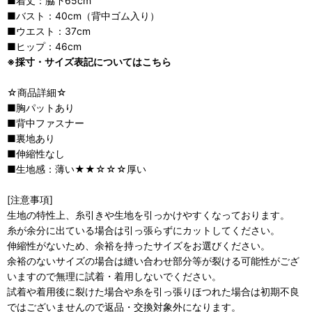
■着丈：脇下65cm
■バスト：40cm（背中ゴム入り）
■ウエスト：37cm
■ヒップ：46cm
※採寸・サイズ表記についてはこちら
☆商品詳細☆
■胸パットあり
■背中ファスナー
■裏地あり
■伸縮性なし
■生地感：薄い★★☆☆☆厚い
[注意事項]
生地の特性上、糸引きや生地を引っかけやすくなっております。
糸が余分に出ている場合は引っ張らずにカットしてください。
伸縮性がないため、余裕を持ったサイズをお選びください。
余裕のないサイズの場合は縫い合わせ部分等が裂ける可能性がござ
いますので無理に試着・着用しないでください。
試着や着用後に裂けた場合や糸を引っ張りほつれた場合は初期不良
ではございませんので返品・交換対象外になります。