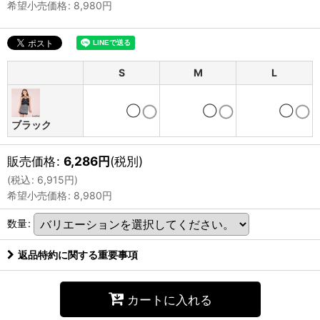
希望小売価格
:
8,980
円
S
M
L
◯
◯
◯
ブラック
販売価格
:
6,286
円
(税別)
(
税込
:
6,915
円
)
希望小売価格
:
8,980
円
数量
:
返品特約に関する重要事項
カートに入れる