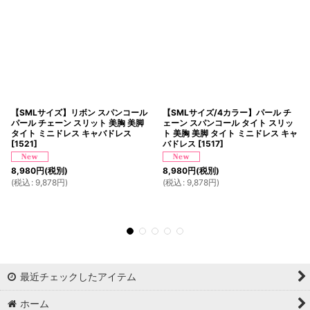
【SMLサイズ】リボン スパンコール
【SMLサイズ/4カラー】パール チ
パール チェーン スリット 美胸 美脚
ェーン スパンコール タイト スリッ
タイト ミニドレス キャバドレス
ト 美胸 美脚 タイト ミニドレス キャ
[
1521
]
バドレス
[
1517
]
8,980
円
(税別)
8,980
円
(税別)
(
税込
:
9,878
円
)
(
税込
:
9,878
円
)
最近チェックしたアイテム
ホーム