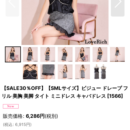
【SALE30％OFF】【SMLサイズ】ビジュー ドレープ フ
リル 美胸 美脚 タイト ミニドレス キャバドレス
[
1566
]
販売価格
:
6,286
円
(税別)
(
税込
:
6,915
円
)