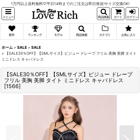
1万円以上送料無料♡平日14時までのご注文は即日発送!サイズ交換OK!
メニュー
商品検索
カート
ログイン
新作
ランキング
モデル
商品検索
カテゴリ
お気に入り
ホーム
>
SALE
>
SALE
>
【SALE30％OFF】【SMLサイズ】ビジュー ドレープ フリル 美胸 美脚 タイト
ミニドレス キャバドレス
【SALE30％OFF】【SMLサイズ】ビジュー ドレープ
フリル 美胸 美脚 タイト ミニドレス キャバドレス
[
1566
]