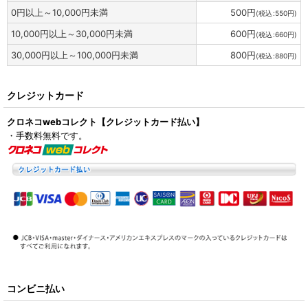
0
円
以上～10,000
円
未満
500
円
(
税込
:
550
円
)
10,000
円
以上～30,000
円
未満
600
円
(
税込
:
660
円
)
30,000
円
以上～100,000
円
未満
800
円
(
税込
:
880
円
)
クレジットカード
クロネコwebコレクト【クレジットカード払い】
・手数料無料です。
コンビニ払い