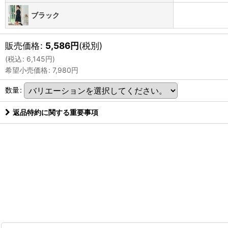
ブラック
販売価格
:
5,586
円
(税別)
(
税込
:
6,145
円
)
希望小売価格
:
7,980
円
数量
:
返品特約に関する重要事項