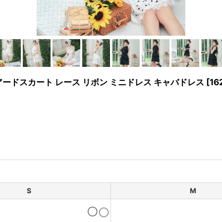
ィアードスカート レース リボン ミニドレス キャバドレス
[
16
S
M
◯