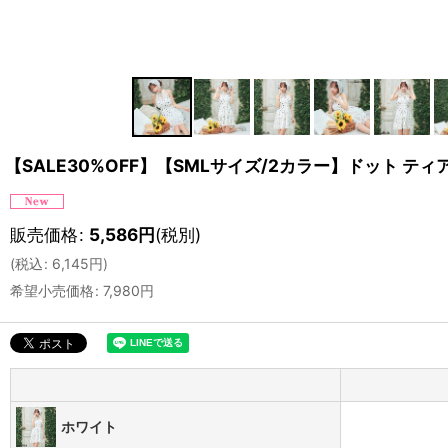
【SALE30%OFF】【SMLサイズ/2カラー】ドット テ
販売価格
:
5,586
円
(税別)
(
税込
:
6,145
円
)
希望小売価格
:
7,980
円
ホワイト