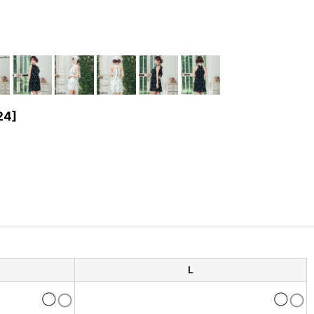
24
]
L
◯
◯