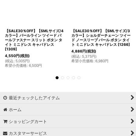
【SALE30％OFF】【SMLサイズ/4
【SALE30％OFF】【SMLサイズ/3
カラー】パールライン ツイード パ
カラー】ショルダーチェーン ツイー
ールファスナー スリット ボタン タ
ド ノースリーブ パール ボタン タイ
イト ミニドレス キャバドレス
ト ミニドレス キャバドレス
[
1266
]
[
1309
]
4,886
円
(税別)
4,550
円
(税別)
(
税込
:
5,375
円
)
(
税込
:
5,005
円
)
希望小売価格
:
6,980
円
希望小売価格
:
6,500
円
最近チェックしたアイテム
ホーム
ショッピングカート
カスタマーサービス