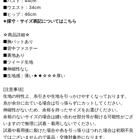
■バスト：44cm
■ウエスト：34cm
■ヒップ：46cm
※採寸・サイズ表記についてはこちら
☆商品詳細☆
■胸パットあり
■背中ファスナー
■裏地あり
■ツイード生地
■伸縮性なし
■生地感：薄い★★☆☆☆厚い
[注意事項]
生地の特性上、糸引きや生地を引っかけやすくなっております。
糸が余分に出ている場合は引っ張らずにカットしてください。
伸縮性がないため、余裕を持ったサイズをお選びください。
余裕のないサイズの場合は縫い合わせ部分等が裂ける可能性がござ
いますので無理に試着・着用しないでください。
試着や着用後に裂けた場合や糸を引っ張りほつれた場合は初期不良
ではございませんので返品・交換対象外になります。