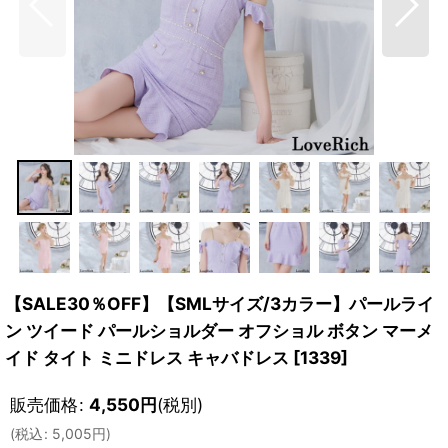
【SALE30％OFF】【SMLサイズ/3カラー】パールライ
ン ツイード パールショルダー オフショル ボタン マーメ
イド タイト ミニドレス キャバドレス
[
1339
]
販売価格
:
4,550
円
(税別)
(
税込
:
5,005
円
)