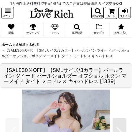
1万円以上送料無料♡平日14時までのご注文は即日発送!サイズ交換OK!
メニュー
商品検索
カート
ログイン
新作
ランキング
モデル
商品検索
カテゴリ
お気に入り
ホーム
>
SALE
>
SALE
>
【SALE30％OFF】【SMLサイズ/3カラー】パールライン ツイード パールショ
ルダー オフショル ボタン マーメイド タイト ミニドレス キャバドレス
【SALE30％OFF】【SMLサイズ/3カラー】パールラ
イン ツイード パールショルダー オフショル ボタン マ
ーメイド タイト ミニドレス キャバドレス
[
1339
]