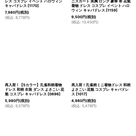
レス コスプレ イベント ハロウィン
ニスカート 美胸 ロング 豪華 帯 花魁
キャバドレス
[
1170
]
着物 ドレス コスプレ イベント ハロ
ウィン キャバドレス
[
1159
]
7,980
円
(税別)
9,500
円
(税別)
(
税込
:
8,778
円
)
(
税込
:
10,450
円
)
再入荷！【5カラー】孔雀和柄着物
再入荷！孔雀柄ミニ着物ドレス 和柄
ドレス 和柄 衣装 ダンス よさこい 花
よさこい 花魁 コスプレ キャバドレ
魁 コスプレ キャバドレス
[
0696
]
ス
[
1017
]
5,980
円
(税別)
4,980
円
(税別)
(
税込
:
6,578
円
)
(
税込
:
5,478
円
)