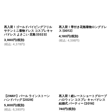
再入荷！ゴールドパイピングフリル
再入荷！帯付き花魁着物ロングドレ
サテンミニ着物ドレス コスプレキャ
ス
[
0012
]
バドレス よさこい 花魁
[
0323
]
4,180
円
(税別)
3,980
円
(税別)
(
税込
:
4,598
円
)
(
税込
:
4,378
円
)
【2WAY】パール ラインストーン
再入荷！総レースショートグローブ
ハンドバッグ
[
2029
]
ハロウィン コスプレ キャバドレス
結婚式 パーティー
[
2016
]
5,800
円
(税別)
740
円
(税別)
(
税込
:
6,380
円
)