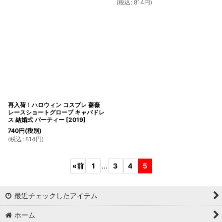
(
税込
:
814
円
)
再入荷！ハロウィン コスプレ 薔薇
レースショートグローブ キャバドレ
ス 結婚式 パーティー
[
2019
]
740
円
(税別)
(
税込
:
814
円
)
«
前
1
...
3
4
5
最近チェックしたアイテム
ホーム