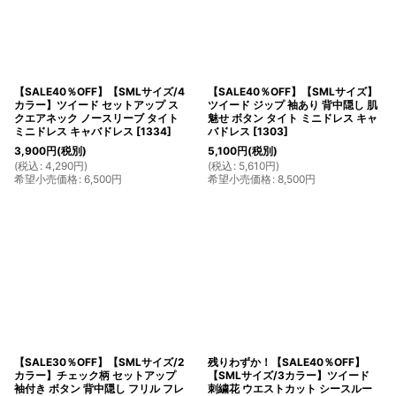
【SALE40％OFF】【SMLサイズ/4
【SALE40％OFF】【SMLサイズ】
カラー】ツイード セットアップ ス
ツイード ジップ 袖あり 背中隠し 肌
クエアネック ノースリーブ タイト
魅せ ボタン タイト ミニドレス キャ
ミニドレス キャバドレス
[
1334
]
バドレス
[
1303
]
3,900
円
(税別)
5,100
円
(税別)
(
税込
:
4,290
円
)
(
税込
:
5,610
円
)
希望小売価格
:
6,500
円
希望小売価格
:
8,500
円
【SALE30％OFF】【SMLサイズ/2
残りわずか！【SALE40％OFF】
カラー】チェック柄 セットアップ
【SMLサイズ/3カラー】ツイード
袖付き ボタン 背中隠し フリル フレ
刺繍花 ウエストカット シースルー