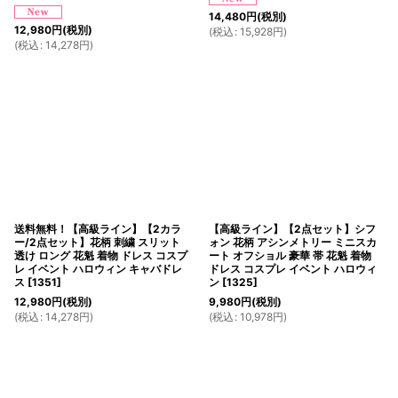
14,480
円
(税別)
12,980
円
(税別)
(
税込
:
15,928
円
)
(
税込
:
14,278
円
)
送料無料！【高級ライン】【2カラ
【高級ライン】【2点セット】シフ
ー/2点セット】花柄 刺繍 スリット
ォン 花柄 アシンメトリー ミニスカ
透け ロング 花魁 着物 ドレス コスプ
ート オフショル 豪華 帯 花魁 着物
レ イベント ハロウィン キャバドレ
ドレス コスプレ イベント ハロウィ
ス
[
1351
]
ン
[
1325
]
12,980
円
(税別)
9,980
円
(税別)
(
税込
:
14,278
円
)
(
税込
:
10,978
円
)