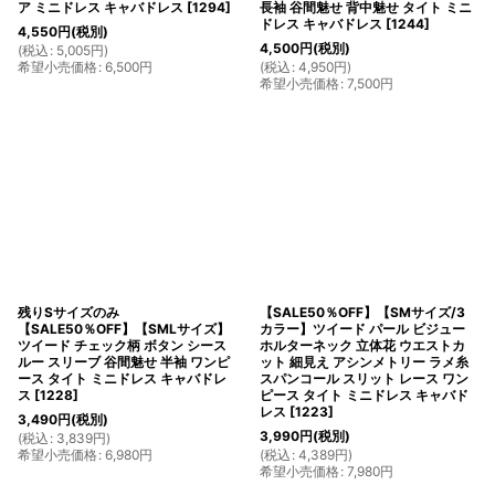
ア ミニドレス キャバドレス
[
1294
]
長袖 谷間魅せ 背中魅せ タイト ミニ
ドレス キャバドレス
[
1244
]
4,550
円
(税別)
4,500
円
(税別)
(
税込
:
5,005
円
)
希望小売価格
:
6,500
円
(
税込
:
4,950
円
)
希望小売価格
:
7,500
円
残りSサイズのみ
【SALE50％OFF】【SMサイズ/3
【SALE50％OFF】【SMLサイズ】
カラー】ツイード パール ビジュー
ツイード チェック柄 ボタン シース
ホルターネック 立体花 ウエストカ
ルー スリーブ 谷間魅せ 半袖 ワンピ
ット 細見え アシンメトリー ラメ糸
ース タイト ミニドレス キャバドレ
スパンコール スリット レース ワン
ス
[
1228
]
ピース タイト ミニドレス キャバド
レス
[
1223
]
3,490
円
(税別)
3,990
円
(税別)
(
税込
:
3,839
円
)
希望小売価格
:
6,980
円
(
税込
:
4,389
円
)
希望小売価格
:
7,980
円