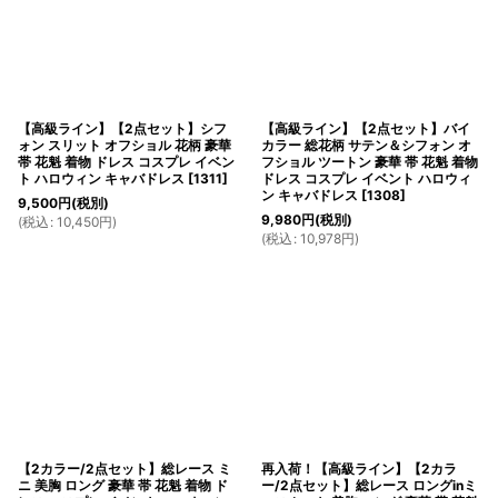
【高級ライン】【2点セット】シフ
【高級ライン】【2点セット】バイ
ォン スリット オフショル 花柄 豪華
カラー 総花柄 サテン＆シフォン オ
帯 花魁 着物 ドレス コスプレ イベン
フショル ツートン 豪華 帯 花魁 着物
ト ハロウィン キャバドレス
[
1311
]
ドレス コスプレ イベント ハロウィ
ン キャバドレス
[
1308
]
9,500
円
(税別)
9,980
円
(税別)
(
税込
:
10,450
円
)
(
税込
:
10,978
円
)
【2カラー/2点セット】総レース ミ
再入荷！【高級ライン】【2カラ
ニ 美胸 ロング 豪華 帯 花魁 着物 ド
ー/2点セット】総レース ロングinミ