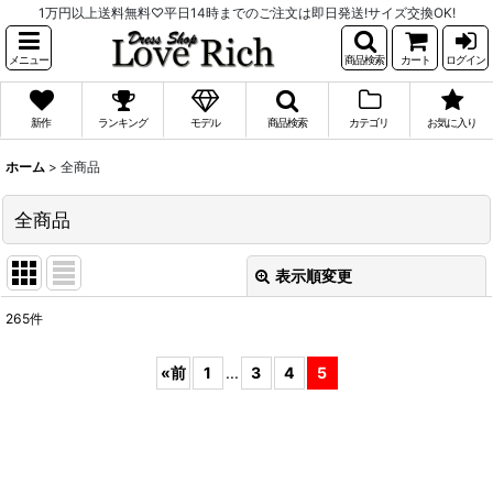
1万円以上送料無料♡平日14時までのご注文は即日発送!サイズ交換OK!
メニュー
商品検索
カート
ログイン
新作
ランキング
モデル
商品検索
カテゴリ
お気に入り
ホーム
>
全商品
全商品
表示順変更
閉じる
265
件
表示数
:
«
前
1
...
3
4
5
並び順
:
絞り込む