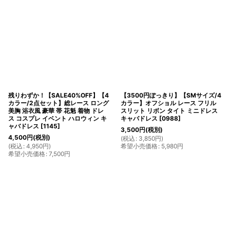
残りわずか！【SALE40%OFF】【4
【3500円ぽっきり】【SMサイズ/4
カラー/2点セット】総レース ロング
カラー】オフショル レース フリル
美胸 浴衣風 豪華 帯 花魁 着物 ドレ
スリット リボン タイト ミニドレス
ス コスプレ イベント ハロウィン キ
キャバドレス
[
0988
]
ャバドレス
[
1145
]
3,500
円
(税別)
4,500
円
(税別)
(
税込
:
3,850
円
)
(
税込
:
4,950
円
)
希望小売価格
:
5,980
円
希望小売価格
:
7,500
円