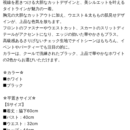
視線を惹きつける大胆なカットデザインと、美シルエットを叶える
タイトラインが魅力の一着。
胸元の大胆なカットアウトに加え、ウエスト＆太ももの肌見せデザ
インが、上品な色気を放ちます。
フロントのファスナーやウエストカット、スカートのスリットディ
テールがアクセントになり、エッジの効いた華やかさもプラス。
高級感あるさりげないチェック生地でナイトシーンはもちろん、イ
ベントやパーティーでも注目の的に。
カラーは、クールで洗練されたブラック、上品で華やかなホワイト
の2色からお選びいただけます。
☆カラー☆
■ホワイト
■ブラック
☆平置きサイズ☆
【Sサイズ】
■着丈：脇下60cm
■バスト：40cm
■ウエスト：32cm
■ヒップ：44cm