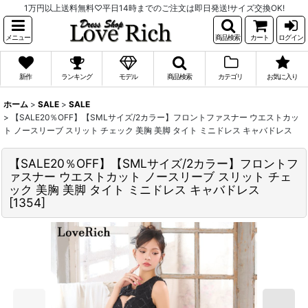
1万円以上送料無料♡平日14時までのご注文は即日発送!サイズ交換OK!
メニュー
商品検索
カート
ログイン
新作
ランキング
モデル
商品検索
カテゴリ
お気に入り
ホーム
>
SALE
>
SALE
>
【SALE20％OFF】【SMLサイズ/2カラー】フロントファスナー ウエストカッ
ト ノースリーブ スリット チェック 美胸 美脚 タイト ミニドレス キャバドレス
【SALE20％OFF】【SMLサイズ/2カラー】フロントフ
ァスナー ウエストカット ノースリーブ スリット チェ
ック 美胸 美脚 タイト ミニドレス キャバドレス
[
1354
]