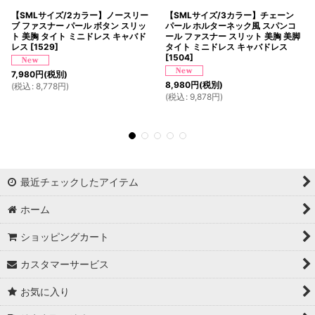
【SMLサイズ/2カラー】ノースリー
【SMLサイズ/3カラー】チェーン
ブ ファスナー パール ボタン スリッ
パール ホルターネック風 スパンコ
ト 美胸 タイト ミニドレス キャバド
ール ファスナー スリット 美胸 美脚
レス
[
1529
]
タイト ミニドレス キャバドレス
[
1504
]
7,980
円
(税別)
8,980
円
(税別)
(
税込
:
8,778
円
)
(
税込
:
9,878
円
)
最近チェックしたアイテム
ホーム
ショッピングカート
カスタマーサービス
お気に入り