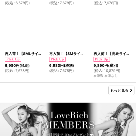
(
税込
:
6,578
円
)
(
税込
:
7,678
円
)
(
税込
:
7,678
円
)
再入荷！【SMLサイズ/2カラー/3点セット】蝶々柄 アシンメトリー レース 花柄 フリル シフォン ミニ 豪華 帯 花魁 着物 ドレス コスプレ イベント ハロウィン キャバドレス
再入荷！【SMサイズ/2カラー】ツイード フリル 背中隠し スリット ワンピース タイト ミニドレス キャバドレス
再入荷！【高級ライン】【2点セット】シフォン 和柄 レース コルセット風 レースアップ ロング 豪華 リボン 花魁 着物 ドレス コスプレ イベント ハロウィン
6,980
円
(税別)
6,980
円
(税別)
9,890
円
(税別)
(
税込
:
7,678
円
)
(
税込
:
7,678
円
)
(
税込
:
10,879
円
)
在庫数 在庫なし
もっと見る