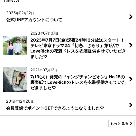
NEWS
2025
02
12
年
月
日
公式LINEアカウントについて
2023
07
07
年
月
日
2023年7月7日(金)深夜24時12分放送スタート！
テレビ東京ドラマ24『初恋、ざらり』第1話で
LoveRichの花魁ドレスを衣装提供させていただき
ました♡
2021
07
13
年
月
日
7/13(火）発売の『ヤングチャンピオン』No.15の
裏表紙でLoveRichのドレスを衣装提供させていた
だきました♡
2019
12
20
年
月
日
会員登録でポイントGETできるようになりました♡
もっと見る