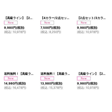
【高級ライン】【2点セット/3カラー】花柄 煌めくレース 豪華 帯 花魁 着物 ドレス コスプレ ハロウィン キャバドレス
【4カラー/2点セット】総レース 浴衣風 帯 ロング 浴衣風 豪華 花魁 着物 ドレス コスプレ イベント ハロウィン キャバドレス
【2点セット/3カラー】花霞 ジャガード フリル ミニ 豪華 帯 リボン 花魁 着物 ドレス コスプレ イベント ハロウィン
9,980
円
(税別)
7,500
円
(税別)
9,980
円
(税別)
(
税込
:
10,978
円
)
(
税込
:
8,250
円
)
(
税込
:
10,978
円
)
送料無料！【高級ライン】【2点セット/2カラー】艶花 アシンメトリー 和柄 花柄 豪華 帯 花魁 着物 ドレス コスプレ イベント ハロウィン
送料無料！【高級ライン】【3点セット】蝶々 刺繍 花柄 淡雪 セットアップ 豪華 帯 花魁 着物 ドレス コスプレ ハロウィン キャバドレス
【高級ライン】【2点セット/4カラー】蝶影 花柄 蝶々 ジャガード アシンメトリー 豪華 帯 花魁 着物 ドレス コスプレ ハロウィン キャバドレス
14,980
円
(税別)
13,980
円
(税別)
9,980
円
(税別)
(
税込
:
16,478
円
)
(
税込
:
15,378
円
)
(
税込
:
10,978
円
)