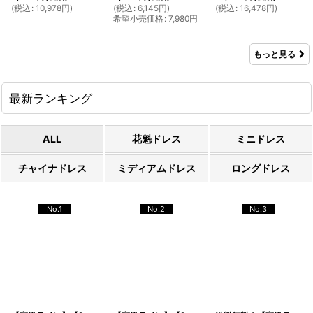
(
税込
:
10,978
円
)
(
税込
:
6,145
円
)
(
税込
:
16,478
円
)
希望小売価格
:
7,980
円
もっと見る
最新ランキング
ALL
花魁ドレス
ミニドレス
チャイナドレス
ミディアムドレス
ロングドレス
No.1
No.2
No.3