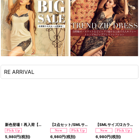
RE ARRIVAL
新色登場！再入荷【SMLサイズ/4カラー/2点セット】 アシンメトリー 龍柄 レース チャイナドレス チャイナ服 ミニ ミディアム コスプレ イベント ハロウィン キャバドレス
【2点セット/SMLサイズ/2カラー】編み上げ レースアップ 花柄 デコルテカット リボン レース スリット パフスリーブ 美胸 谷間魅せ 美脚 チャイナドレス チャイナ服 ミニ コスプレ イベント ハロウィン キャバドレス
【SMLサイズ/2カラー】蝶々柄 ウエスト編み上げ レースアップ デコルテカット リボン レース スリット パフスリーブ 美胸 谷間魅せ 美脚 チャイナドレス チャイナ服 ミニ コスプレ イベント ハロウィン キャバドレス
5,980
円
(税別)
6,980
円
(税別)
6,980
円
(税別)