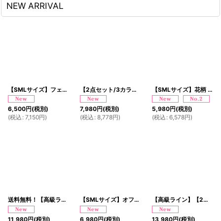
NEW ARRIVAL
【SMLサイズ】フェアリー ブルーム フリル セットアップ ミニドレス キャバドレス
【2点セット/3カラー】花柄 フリル ミニ 豪華 帯 リボン 花魁 着物 ドレス コスプレ イベント ハロウィン
【SMLサイズ】花柄 レース リボン ツイード フロントジップ セットアップ ミニドレス キャバドレス
6,500
円
(税別)
7,980
円
(税別)
5,980
円
(税別)
(
税込
:
7,150
円
)
(
税込
:
8,778
円
)
(
税込
:
6,578
円
)
送料無料！【高級ライン】【2点セット】艶黒 薔薇 和柄 花柄 豪華 帯 花魁 着物 ドレス コスプレ イベント ハロウィン
【SMLサイズ】オフショル フリル ブルーフラワー ミニドレス キャバドレス
【高級ライン】【2カラー/2点セット】総レース ロングテール 和柄 豪華 帯 花魁 着物 ドレス コスプレ ハロウィン キャバドレス
11,980
円
(税別)
6,980
円
(税別)
13,980
円
(税別)