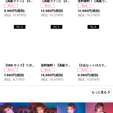
【高級ライン】【2点セット/3カラー】花柄 煌めくレース 豪華 帯 花魁 着物 ドレス コスプレ ハロウィン キャバドレス
【高級ライン】【2カラー/2点セット】総レース ロングテール 和柄 豪華 帯 花魁 着物 ドレス コスプレ ハロウィン キャバドレス
送料無料！【高級ライン】【2点セット】ワンショル モノトーン シフォン レース アシンメトリー 花柄 スリット 豪華 帯 花魁 着物 ドレス コスプレ ハロウィン キャバドレス
9,980
円
(税別)
13,980
円
(税別)
12,980
円
(税別)
(
税込
:
10,978
円
)
(
税込
:
15,378
円
)
(
税込
:
14,278
円
)
No.4
No.5
No.6
【SMLサイズ】リボン フレアスカート 袖あり フロントジップ 美胸 美脚 ミニドレス キャバドレス
送料無料！【高級ライン】【2点セット/2カラー】艶花 アシンメトリー 和柄 花柄 豪華 帯 花魁 着物 ドレス コスプレ イベント ハロウィン
【2点セット/3カラー】花霞 ジャガード フリル ミニ 豪華 帯 リボン 花魁 着物 ドレス コスプレ イベント ハロウィン
7,980
円
(税別)
14,980
円
(税別)
9,980
円
(税別)
(
税込
:
8,778
円
)
(
税込
:
16,478
円
)
(
税込
:
10,978
円
)
もっと見る