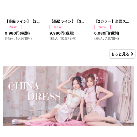
【高級ライン】【2点セット/2カラー】レーススリーブ 光沢花柄 帯 花魁 着物 ドレス コスプレ ハロウィン キャバドレス
【高級ライン】【SML/3点セット】淡雪 ミント ボレロ ミニ 豪華 帯 花魁 着物 ドレス コスプレ ハロウィン キャバドレス
【2カラー】全面スパンコール ロング 羽織 シアー 和装 豪華 花魁 着物 ドレス コスプレ イベント ハロウィン
9,980
円
(税別)
9,980
円
(税別)
6,980
円
(税別)
(
税込
:
10,978
円
)
(
税込
:
10,978
円
)
(
税込
:
7,678
円
)
もっと見る