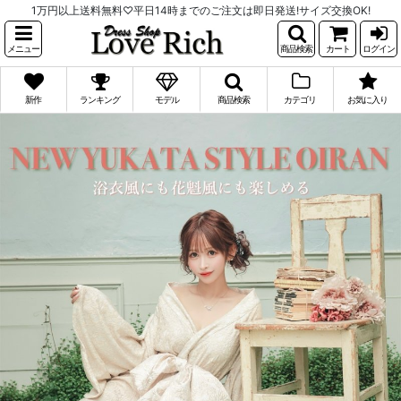
1万円以上送料無料♡平日14時までのご注文は即日発送!サイズ交換OK!
メニュー
商品検索
カート
ログイン
新作
ランキング
モデル
商品検索
カテゴリ
お気に入り