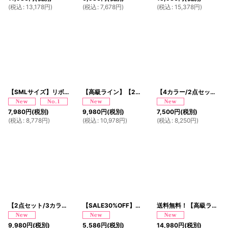
(
税込
:
13,178
円
)
(
税込
:
7,678
円
)
(
税込
:
15,378
円
)
【SMLサイズ】リボン フレアスカート 袖あり フロントジップ 美胸 美脚 ミニドレス キャバドレス
【高級ライン】【2点セット/3カラー】花柄 煌めくレース 豪華 帯 花魁 着物 ドレス コスプレ ハロウィン キャバドレス
【4カラー/2点セット】総レース 浴衣風 帯 ロング 浴衣風 豪華 花魁 着物 ドレス コスプレ イベント ハロウィン キャバドレス
7,980
円
(税別)
9,980
円
(税別)
7,500
円
(税別)
(
税込
:
8,778
円
)
(
税込
:
10,978
円
)
(
税込
:
8,250
円
)
【2点セット/3カラー】花霞 ジャガード フリル ミニ 豪華 帯 リボン 花魁 着物 ドレス コスプレ イベント ハロウィン
【SALE30%OFF】【SMLサイズ/2カラー】ドット ティアードスカート レース リボン ミニドレス キャバドレス
送料無料！【高級ライン】【2点セット/2カラー】艶花 アシンメトリー 和柄 花柄 豪華 帯 花魁 着物 ドレス コスプレ イベント ハロウィン
9,980
円
(税別)
5,586
円
(税別)
14,980
円
(税別)