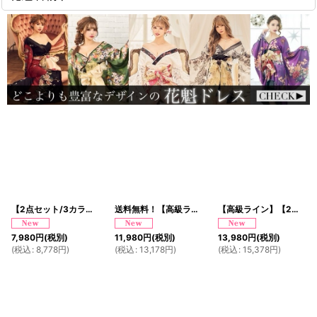
【2点セット/3カラー】花柄 フリル ミニ 豪華 帯 リボン 花魁 着物 ドレス コスプレ イベント ハロウィン
送料無料！【高級ライン】【2点セット】艶黒 薔薇 和柄 花柄 豪華 帯 花魁 着物 ドレス コスプレ イベント ハロウィン
【高級ライン】【2カラー/2点セット】総レース ロングテール 和柄 豪華 帯 花魁 着物 ドレス コスプレ ハロウィン キャバドレス
7,980
円
(税別)
11,980
円
(税別)
13,980
円
(税別)
(
税込
:
8,778
円
)
(
税込
:
13,178
円
)
(
税込
:
15,378
円
)