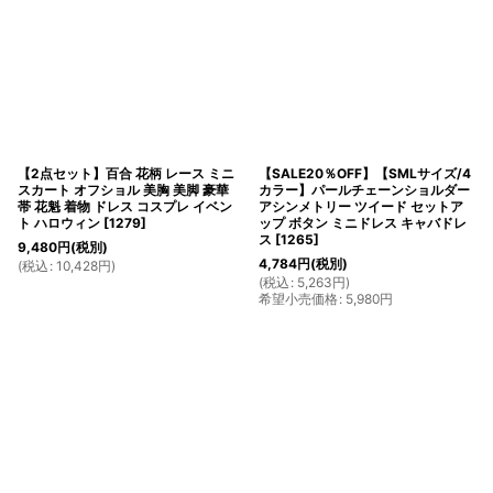
【2点セット】百合 花柄 レース ミニ
【SALE20％OFF】【SMLサイズ/4
スカート オフショル 美胸 美脚 豪華
カラー】パールチェーンショルダー
帯 花魁 着物 ドレス コスプレ イベン
アシンメトリー ツイード セットア
ト ハロウィン
[
1279
]
ップ ボタン ミニドレス キャバドレ
ス
[
1265
]
9,480
円
(税別)
4,784
円
(税別)
(
税込
:
10,428
円
)
(
税込
:
5,263
円
)
希望小売価格
:
5,980
円