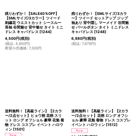
残りわずか！【SALE40％OFF】
残りわずか！【SMLサイズ/3カラ
【SMLサイズ/3カラー】ツイード
ー】ツイード セットアップ ジップ
刺繍花 ウエストカット シースルー
袖あり 背中隠し マーメイド 谷間魅
長袖 谷間魅せ 背中魅せ タイト ミニ
せ パールボタン タイト ミニドレス
ドレス キャバドレス
[
1244
]
キャバドレス
[
1248
]
4,500
円
(税別)
6,980
円
(税別)
(
税込
:
4,950
円
)
(
税込
:
7,678
円
)
希望小売価格
:
7,500
円
送料無料！【高級ライン】【2カラ
送料無料！【高級ライン】【2カラ
ー/2点セット】ヒョウ柄 花柄 スリ
ー/2点セット】花柄 ロング オフシ
ット ロング オフショル 豪華 花魁 着
ョル 豪華 花魁 着物 ドレス コスプレ
物 ドレス コスプレ イベント ハロウ
イベント ハロウィン
[
1512
]
ィン
[
1501
]