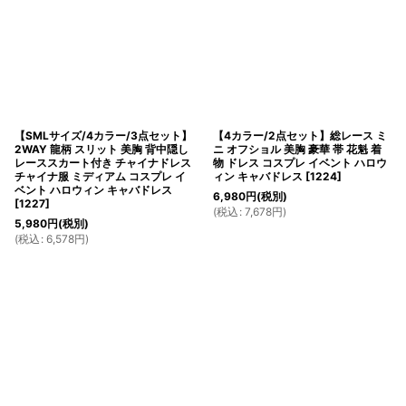
【SMLサイズ/4カラー/3点セット】
【4カラー/2点セット】総レース ミ
2WAY 龍柄 スリット 美胸 背中隠し
ニ オフショル 美胸 豪華 帯 花魁 着
レーススカート付き チャイナドレス
物 ドレス コスプレ イベント ハロウ
チャイナ服 ミディアム コスプレ イ
ィン キャバドレス
[
1224
]
ベント ハロウィン キャバドレス
6,980
円
(税別)
[
1227
]
(
税込
:
7,678
円
)
5,980
円
(税別)
(
税込
:
6,578
円
)