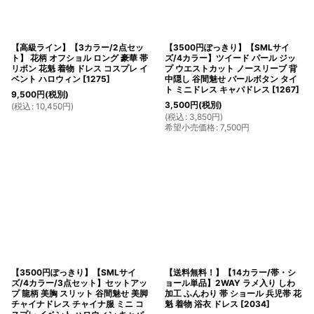
【高級ライン】【3カラー/2点セッ
【3500円ぽっきり】【SMLサイ
ト】 花柄 オフショル ロング 豪華 帯
ズ/4カラー】ツイード パール ジッ
リボン 花魁 着物 ドレス コスプレ イ
プ ウエストカット ノースリーブ 背
ベント ハロウィン
[
1275
]
中隠し 谷間魅せ パールボタン タイ
ト ミニドレス キャバドレス
[
1267
]
9,500
円
(税別)
3,500
円
(税別)
(
税込
:
10,450
円
)
(
税込
:
3,850
円
)
希望小売価格
:
7,500
円
【3500円ぽっきり】【SMLサイ
【送料無料！】【14カラー/帯・シ
ズ/4カラー/3点セット】セットアッ
ョール単品】2WAY ラメ入り しわ
プ 龍柄 美胸 スリット 谷間魅せ 美脚
加工 ふんわり 帯 ショール 兵児帯 花
チャイナドレス チャイナ服 ミニ コ
魁 着物 浴衣 ドレス
[
2034
]