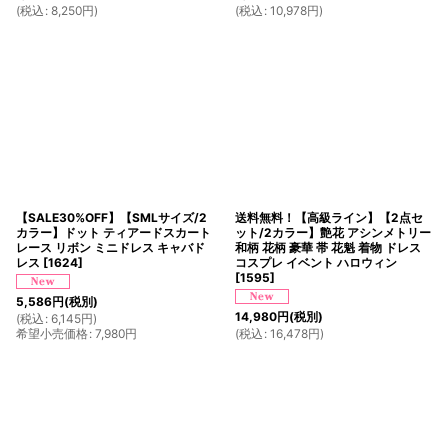
(
税込
:
8,250
円
)
(
税込
:
10,978
円
)
【SALE30%OFF】【SMLサイズ/2
送料無料！【高級ライン】【2点セ
カラー】ドット ティアードスカート
ット/2カラー】艶花 アシンメトリー
レース リボン ミニドレス キャバド
和柄 花柄 豪華 帯 花魁 着物 ドレス
レス
[
1624
]
コスプレ イベント ハロウィン
[
1595
]
5,586
円
(税別)
14,980
円
(税別)
(
税込
:
6,145
円
)
希望小売価格
:
7,980
円
(
税込
:
16,478
円
)