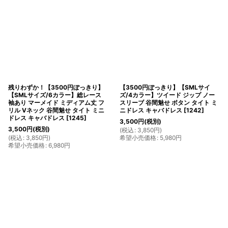
残りわずか！【3500円ぽっきり】
【3500円ぽっきり】【SMLサイ
【SMLサイズ/6カラー】総レース
ズ/4カラー】ツイード ジップ ノー
袖あり マーメイド ミディアム丈 フ
スリーブ 谷間魅せ ボタン タイト ミ
リル Vネック 谷間魅せ タイト ミニ
ニドレス キャバドレス
[
1242
]
ドレス キャバドレス
[
1245
]
3,500
円
(税別)
3,500
円
(税別)
(
税込
:
3,850
円
)
(
税込
:
3,850
円
)
希望小売価格
:
5,980
円
希望小売価格
:
6,980
円