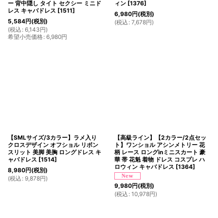
ー 背中隠し タイト セクシー ミニド
ィン
[
1376
]
レス キャバドレス
[
1511
]
6,980
円
(税別)
5,584
円
(税別)
(
税込
:
7,678
円
)
(
税込
:
6,143
円
)
希望小売価格
:
6,980
円
【SMLサイズ/3カラー】ラメ入り
【高級ライン】【2カラー/2点セッ
クロスデザイン オフショル リボン
ト】ワンショル アシンメトリー 花
スリット 美脚 美胸 ロングドレス キ
柄 レース ロングinミニスカート 豪
ャバドレス
[
1514
]
華 帯 花魁 着物 ドレス コスプレ ハ
ロウィン キャバドレス
[
1364
]
8,980
円
(税別)
(
税込
:
9,878
円
)
9,980
円
(税別)
(
税込
:
10,978
円
)