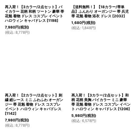
再入荷！【3カラー/2点セット】バ
【送料無料！】【18カラー/帯単
イカラー 花柄 和柄 ツートン 豪華 帯
品】ふんわり オーガンジー 帯 兵児
花魁 着物 ドレス コスプレ イベント
帯 花魁 着物 浴衣 ドレス
[
2032
]
ハロウィン キャバドレス
[
1198
]
1,680
円
(税別)
7,980
円
(税別)
(
税込
:
1,848
円
)
(
税込
:
8,778
円
)
再入荷！【2カラー/2点セット】刺
再入荷！【3カラー/2点セット】和
繍 総レース ミニ ふわふわ オーガン
柄 花柄 美胸 バイカラー ミニ 豪華
ジー 帯 花魁 着物 ドレス コスプレ
帯 花魁 着物 ドレス コスプレ イベン
イベント ハロウィン キャバドレス
ト ハロウィン キャバドレス
[
1206
]
[
1142
]
5,980
円
(税別)
7,980
円
(税別)
(
税込
:
6,578
円
)
(
税込
:
8,778
円
)