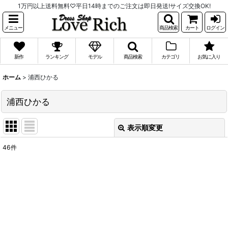
1万円以上送料無料♡平日14時までのご注文は即日発送!サイズ交換OK!
メニュー
商品検索
カート
ログイン
新作
ランキング
モデル
商品検索
カテゴリ
お気に入り
ホーム
>
浦西ひかる
浦西ひかる
表示順変更
閉じる
46
件
表示数
:
並び順
:
絞り込む