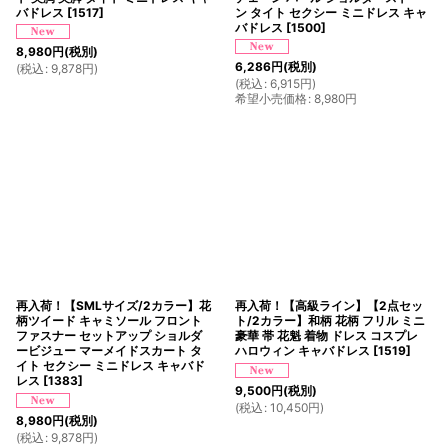
バドレス
[
1517
]
ン タイト セクシー ミニドレス キャ
バドレス
[
1500
]
8,980
円
(税別)
6,286
円
(税別)
(
税込
:
9,878
円
)
(
税込
:
6,915
円
)
希望小売価格
:
8,980
円
再入荷！【SMLサイズ/2カラー】花
再入荷！【高級ライン】【2点セッ
柄ツイード キャミソール フロント
ト/2カラー】和柄 花柄 フリル ミニ
ファスナー セットアップ ショルダ
豪華 帯 花魁 着物 ドレス コスプレ
ービジュー マーメイドスカート タ
ハロウィン キャバドレス
[
1519
]
イト セクシー ミニドレス キャバド
レス
[
1383
]
9,500
円
(税別)
(
税込
:
10,450
円
)
8,980
円
(税別)
(
税込
:
9,878
円
)