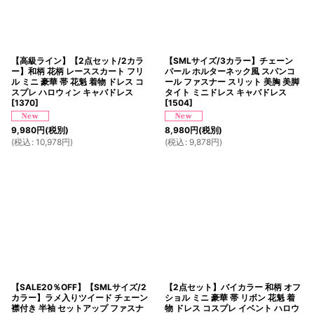
【高級ライン】【2点セット/2カラ
【SMLサイズ/3カラー】チェーン
ー】和柄 花柄 レーススカート フリ
パール ホルターネック風 スパンコ
ル ミニ 豪華 帯 花魁 着物 ドレス コ
ール ファスナー スリット 美胸 美脚
スプレ ハロウィン キャバドレス
タイト ミニドレス キャバドレス
[
1370
]
[
1504
]
9,980
円
(税別)
8,980
円
(税別)
(
税込
:
10,978
円
)
(
税込
:
9,878
円
)
【SALE20％OFF】【SMLサイズ/2
【2点セット】バイカラー 和柄 オフ
カラー】ラメ入りツイード チェーン
ショル ミニ 豪華 帯 リボン 花魁 着
襟付き 半袖 セットアップ ファスナ
物 ドレス コスプレ イベント ハロウ