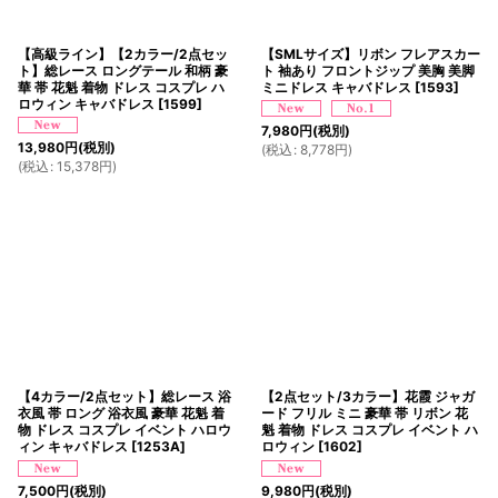
【高級ライン】【2カラー/2点セッ
【SMLサイズ】リボン フレアスカー
ト】総レース ロングテール 和柄 豪
ト 袖あり フロントジップ 美胸 美脚
華 帯 花魁 着物 ドレス コスプレ ハ
ミニドレス キャバドレス
[
1593
]
ロウィン キャバドレス
[
1599
]
7,980
円
(税別)
13,980
円
(税別)
(
税込
:
8,778
円
)
(
税込
:
15,378
円
)
【4カラー/2点セット】総レース 浴
【2点セット/3カラー】花霞 ジャガ
衣風 帯 ロング 浴衣風 豪華 花魁 着
ード フリル ミニ 豪華 帯 リボン 花
物 ドレス コスプレ イベント ハロウ
魁 着物 ドレス コスプレ イベント ハ
ィン キャバドレス
[
1253A
]
ロウィン
[
1602
]
7,500
円
(税別)
9,980
円
(税別)