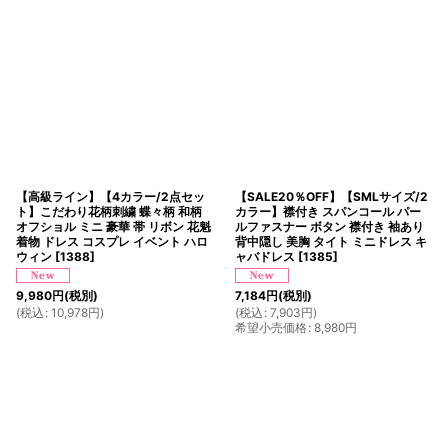
【高級ライン】【4カラー/2点セッ
【SALE20％OFF】【SMLサイズ/2
ト】こだわり花柄刺繍 蝶々柄 和柄
カラー】襟付き スパンコール パー
オフショル ミニ 豪華 帯 リボン 花魁
ルファスナー ボタン 襟付き 袖あり
着物 ドレス コスプレ イベント ハロ
背中隠し 美胸 タイト ミニドレス キ
ウィン
[
1388
]
ャバドレス
[
1385
]
9,980
円
(税別)
7,184
円
(税別)
(
税込
:
10,978
円
)
(
税込
:
7,903
円
)
希望小売価格
:
8,980
円