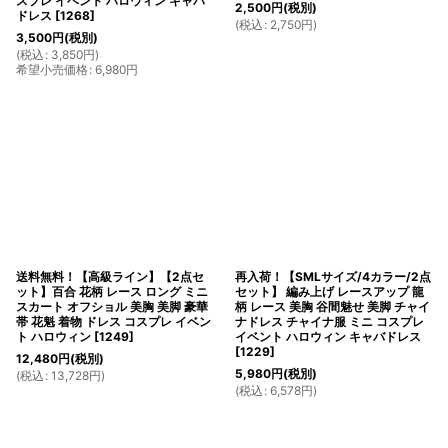
スプレ イベント ハロウィン キャバ
2,500
円
(税別)
ドレス
[
1268
]
(
税込
:
2,750
円
)
3,500
円
(税別)
(
税込
:
3,850
円
)
希望小売価格
:
6,980
円
送料無料！【高級ライン】【2点セ
再入荷！【SMLサイズ/4カラー/2点
ット】百合 花柄 レース ロング ミニ
セット】 編み上げ レースアップ 龍
スカート オフショル 美胸 美脚 豪華
柄 レース 美胸 谷間魅せ 美脚 チャイ
帯 花魁 着物 ドレス コスプレ イベン
ナドレス チャイナ服 ミニ コスプレ
ト ハロウィン
[
1249
]
イベント ハロウィン キャバドレス
[
1229
]
12,480
円
(税別)
5,980
円
(税別)
(
税込
:
13,728
円
)
(
税込
:
6,578
円
)