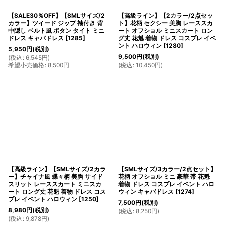
【SALE30％OFF】【SMLサイズ/2
【高級ライン】【2カラー/2点セッ
カラー】ツイード ジップ 袖付き 背
ト】花柄 セクシー 美胸 レーススカ
中隠し ベルト風 ボタン タイト ミニ
ート オフショル ミニスカート ロン
ドレス キャバドレス
[
1285
]
グ丈 花魁 着物 ドレス コスプレ イベ
ント ハロウィン
[
1280
]
5,950
円
(税別)
9,500
円
(税別)
(
税込
:
6,545
円
)
希望小売価格
:
8,500
円
(
税込
:
10,450
円
)
【高級ライン】【SMLサイズ/2カラ
【SMLサイズ/3カラー/2点セット】
ー】チャイナ風 蝶々柄 美胸 サイド
花柄 オフショル ミニ 豪華 帯 花魁
スリット レーススカート ミニスカ
着物 ドレス コスプレ イベント ハロ
ート ロング丈 花魁 着物 ドレス コス
ウィン キャバドレス
[
1274
]
プレ イベント ハロウィン
[
1250
]
7,500
円
(税別)
8,980
円
(税別)
(
税込
:
8,250
円
)
(
税込
:
9,878
円
)