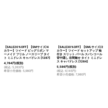
【SALE20％OFF】【SMサイズ/4
【SALE30％OFF】【SMLサイズ/2
カラー】ツイード ビッグリボン マ
カラー】ツイード セットアップ 袖
ーメイド フリル ノースリーブ タイ
付き スリット パール スパンコール
ト ミニドレス キャバドレス
[
1287
]
背中隠し 谷間魅せ タイト ミニドレ
ス キャバドレス
[
1264
]
4,784
円
(税別)
5,586
円
(税別)
(
税込
:
5,263
円
)
希望小売価格
:
5,980
円
(
税込
:
6,145
円
)
希望小売価格
:
7,980
円