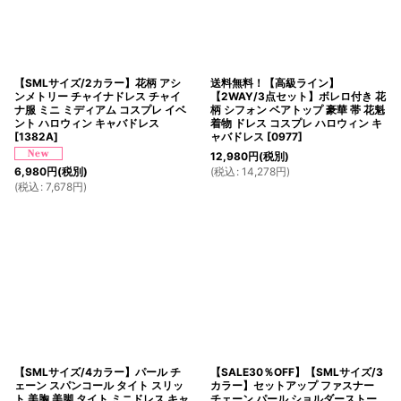
【SMLサイズ/2カラー】花柄 アシ
送料無料！【高級ライン】
ンメトリー チャイナドレス チャイ
【2WAY/3点セット】ボレロ付き 花
ナ服 ミニ ミディアム コスプレ イベ
柄 シフォン ベアトップ 豪華 帯 花魁
ント ハロウィン キャバドレス
着物 ドレス コスプレ ハロウィン キ
[
1382A
]
ャバドレス
[
0977
]
12,980
円
(税別)
(
税込
:
14,278
円
)
6,980
円
(税別)
(
税込
:
7,678
円
)
【SMLサイズ/4カラー】パール チ
【SALE30％OFF】【SMLサイズ/3
ェーン スパンコール タイト スリッ
カラー】セットアップ ファスナー
ト 美胸 美脚 タイト ミニドレス キャ
チェーン パール ショルダーストー