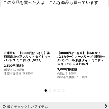
この商品を買った人は、こんな商品も買っています
在庫限り！【2500円ぽっきり】花
【3000円ぽっきり】【SMLサイ
柄刺繍 立体花 スリット タイト キャ
ズ/3カラー】ノースリーブ 谷間魅せ
バドレス ミニドレス
[
0739
]
スパンコール 刺繍 タイト ミニドレ
ス キャバドレス
[
1157
]
2,500
円
(税別)
3,000
円
(税別)
(
税込
:
2,750
円
)
希望小売価格
:
5,980
円
(
税込
:
3,300
円
)
希望小売価格
:
7,300
円
最近チェックしたアイテム