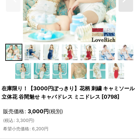
在庫限り！【3000円ぽっきり】花柄 刺繍 キャミソール
立体花 谷間魅せ キャバドレス ミニドレス
[
0798
]
販売価格
:
3,000
円
(税別)
(
税込
:
3,300
円
)
希望小売価格
:
6,200
円