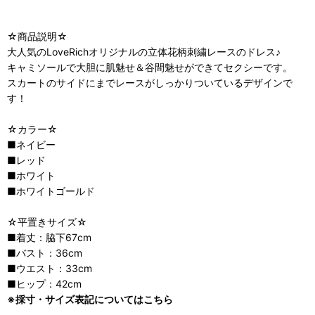
☆商品説明☆
大人気のLoveRichオリジナルの立体花柄刺繍レースのドレス♪
キャミソールで大胆に肌魅せ＆谷間魅せができてセクシーです。
スカートのサイドにまでレースがしっかりついているデザインで
す！
☆カラー☆
■ネイビー
■レッド
■ホワイト
■ホワイトゴールド
☆平置きサイズ☆
■着丈：脇下67cm
■バスト：36cm
■ウエスト：33cm
■ヒップ：42cm
※採寸・サイズ表記についてはこちら