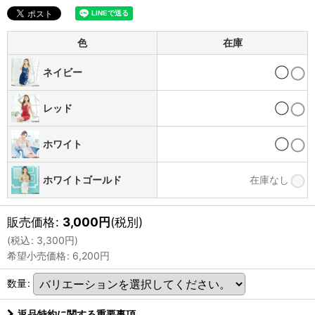
色
在庫
ネイビー
◯
レッド
◯
ホワイト
◯
ホワイトゴールド
在庫なし
販売価格
:
3,000
円
(税別)
(
税込
:
3,300
円
)
希望小売価格
:
6,200
円
数量
:
返品特約に関する重要事項