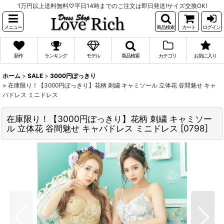
1万円以上送料無料♡平日14時までのご注文は即日発送!サイズ交換OK!
メニュー
商品検索
カート
ログイン
新作
ランキング
モデル
商品検索
カテゴリ
お気に入り
ホーム
>
SALE
>
3000円ぽっきり
>
在庫限り！【3000円ぽっきり】花柄 刺繍 キャミソール 立体花 谷間魅せ キャ
バドレス ミニドレス
在庫限り！【3000円ぽっきり】花柄 刺繍 キャミソー
ル 立体花 谷間魅せ キャバドレス ミニドレス
[
0798
]