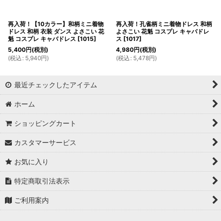
再入荷！【10カラー】和柄ミニ着物
再入荷！孔雀柄ミニ着物ドレス 和柄
ドレス 和柄 衣装 ダンス よさこい 花
よさこい 花魁 コスプレ キャバドレ
魁 コスプレ キャバドレス
[
1015
]
ス
[
1017
]
5,400
円
(税別)
4,980
円
(税別)
(
税込
:
5,940
円
)
(
税込
:
5,478
円
)
最近チェックしたアイテム
ホーム
ショッピングカート
カスタマーサービス
お気に入り
特定商取引法表示
ご利用案内