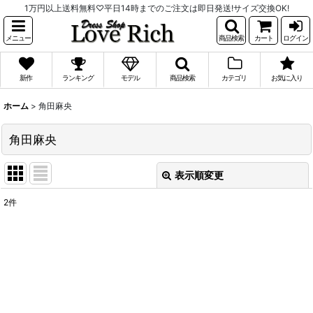
1万円以上送料無料♡平日14時までのご注文は即日発送!サイズ交換OK!
メニュー
商品検索
カート
ログイン
新作
ランキング
モデル
商品検索
カテゴリ
お気に入り
ホーム
>
角田麻央
角田麻央
表示順変更
閉じる
2
件
表示数
:
並び順
:
絞り込む