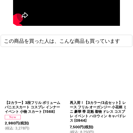
この商品を買った人は、こんな商品も買っています
【2カラー】3段フリル ボリューム
再入荷！【3カラー/3点セット】レ
パニエスカート コスプレ インナー
ース フリル オーガンジー 小花柄 ミ
イベント 小物 スカート
[
1568
]
ニ 豪華 帯 花魁 着物 ドレス コスプ
レ イベント ハロウィン キャバドレ
ス
[
0944
]
2,980
円
(税別)
7,500
円
(税別)
(
税込
:
3,278
円
)
(
税込
:
8,250
円
)