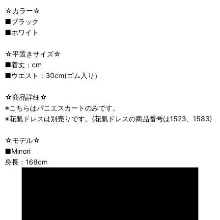
☆カラー☆
■ブラック
■ホワイト
☆平置きサイズ☆
■着丈：cm
■ウエスト：30cm(ゴム入り）
☆商品詳細☆
※こちらはパニエスカートのみです。
※花魁ドレスは別売りです。(花魁ドレスの商品番号は1523、1583)
☆モデル☆
■Minori
身長：168cm