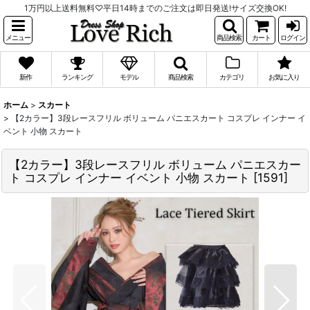
1万円以上送料無料♡平日14時までのご注文は即日発送!サイズ交換OK!
メニュー
商品検索
カート
ログイン
新作
ランキング
モデル
商品検索
カテゴリ
お気に入り
ホーム
>
スカート
>
【2カラー】3段レースフリル ボリューム パニエスカート コスプレ インナー イ
ベント 小物 スカート
【2カラー】3段レースフリル ボリューム パニエスカー
ト コスプレ インナー イベント 小物 スカート
[
1591
]