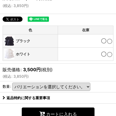
(
税込
:
3,850
円
)
色
在庫
ブラック
◯
ホワイト
◯
販売価格
:
3,500
円
(税別)
(
税込
:
3,850
円
)
数量
:
返品特約に関する重要事項
カートに入れる