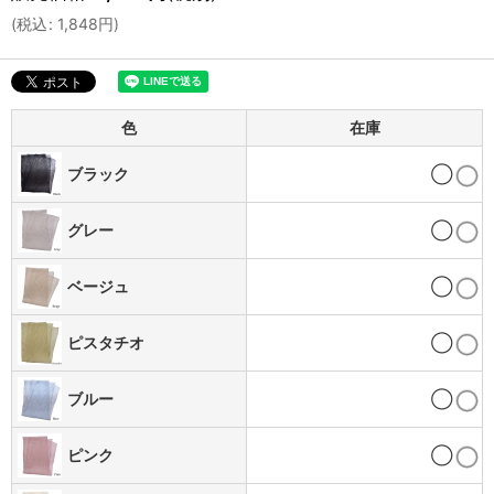
(
税込
:
1,848
円
)
色
在庫
ブラック
◯
グレー
◯
ベージュ
◯
ピスタチオ
◯
ブルー
◯
ピンク
◯