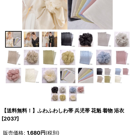
【送料無料！】ふわふわしわ帯 兵児帯 花魁 着物 浴衣
[
2037
]
販売価格
:
1,680
円
(税別)