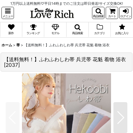
1万円以上送料無料♡平日14時までのご注文は即日発送!サイズ交換OK!
メニュー
商品検索
カート
ログイン
新作
ランキング
モデル
商品検索
カテゴリ
お気に入り
ホーム
>
帯
>
【送料無料！】ふわふわしわ帯 兵児帯 花魁 着物 浴衣
【送料無料！】ふわふわしわ帯 兵児帯 花魁 着物 浴衣
[
2037
]