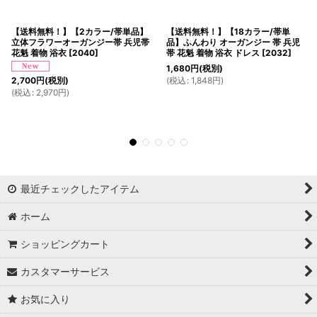
【送料無料！】【2カラー/帯単品】
【送料無料！】【18カラー/帯単
立体フラワーオーガンジー帯 兵児帯
品】ふんわり オーガンジー 帯 兵児
花魁 着物 浴衣
[
2040
]
帯 花魁 着物 浴衣 ドレス
[
2032
]
1,680
円
(税別)
(
税込
:
1,848
円
)
2,700
円
(税別)
(
税込
:
2,970
円
)
最近チェックしたアイテム
ホーム
ショッピングカート
カスタマーサービス
お気に入り