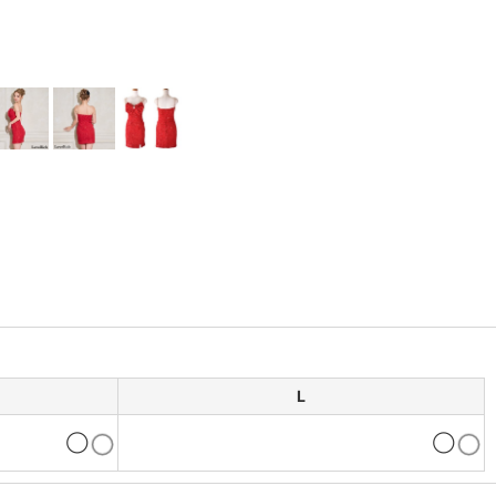
L
◯
◯