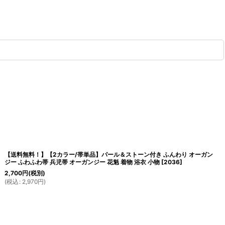
【送料無料！】【2カラー/帯単品】パール＆ストーン付き ふんわり オーガン
ジー ふわふわ帯 兵児帯 オーガンジー 花魁 着物 浴衣 小物
[
2036
]
2,700
円
(税別)
(
税込
:
2,970
円
)