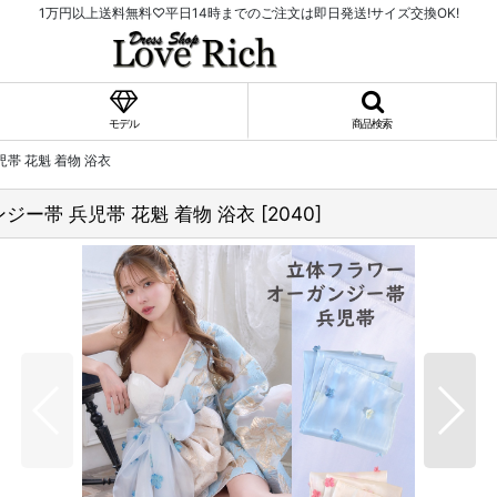
1万円以上送料無料♡平日14時までのご注文は即日発送!サイズ交換OK!
モデル
商品検索
帯 花魁 着物 浴衣
ー帯 兵児帯 花魁 着物 浴衣
[
2040
]