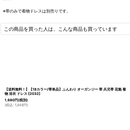
※帯のみで着物ドレスは別売りです。
この商品を買った人は、こんな商品も買っています
【送料無料！】【18カラー/帯単品】ふんわり オーガンジー 帯 兵児帯 花魁 着
物 浴衣 ドレス
[
2032
]
1,680
円
(税別)
(
税込
:
1,848
円
)