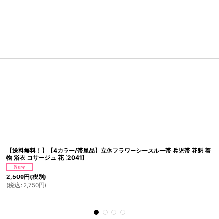
【送料無料！】【4カラー/帯単品】立体フラワーシースルー帯 兵児帯 花魁 着
物 浴衣 コサージュ 花
[
2041
]
2,500
円
(税別)
(
税込
:
2,750
円
)