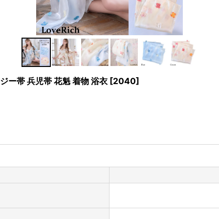
ー帯 兵児帯 花魁 着物 浴衣
[
2040
]