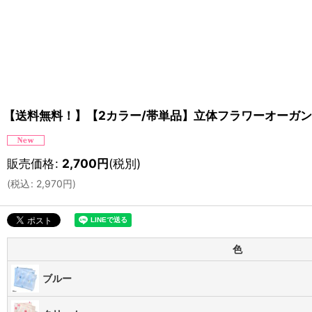
【送料無料！】【2カラー/帯単品】立体フラワーオーガンジ
販売価格
:
2,700
円
(税別)
(
税込
:
2,970
円
)
色
ブルー