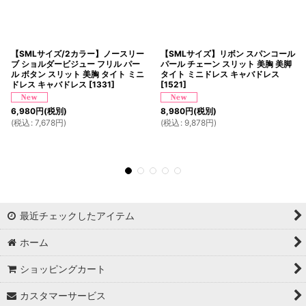
【SMLサイズ/2カラー】ノースリー
【SMLサイズ】リボン スパンコール
ブ ショルダービジュー フリル パー
パール チェーン スリット 美胸 美脚
ル ボタン スリット 美胸 タイト ミニ
タイト ミニドレス キャバドレス
ドレス キャバドレス
[
1331
]
[
1521
]
6,980
円
(税別)
8,980
円
(税別)
(
税込
:
7,678
円
)
(
税込
:
9,878
円
)
最近チェックしたアイテム
ホーム
ショッピングカート
カスタマーサービス