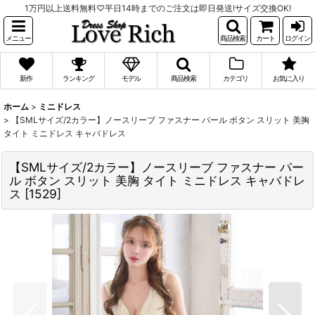
1万円以上送料無料♡平日14時までのご注文は即日発送!サイズ交換OK!
メニュー
商品検索
カート
ログイン
新作
ランキング
モデル
商品検索
カテゴリ
お気に入り
ホーム
>
ミニドレス
>
【SMLサイズ/2カラー】ノースリーブ ファスナー パール ボタン スリット 美胸
タイト ミニドレス キャバドレス
【SMLサイズ/2カラー】ノースリーブ ファスナー パー
ル ボタン スリット 美胸 タイト ミニドレス キャバドレ
ス
[
1529
]