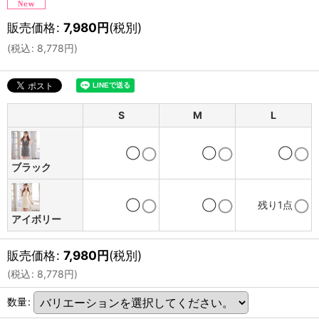
販売価格
:
7,980
円
(税別)
(
税込
:
8,778
円
)
S
M
L
◯
◯
◯
ブラック
◯
◯
残り1点
アイボリー
販売価格
:
7,980
円
(税別)
(
税込
:
8,778
円
)
数量
: