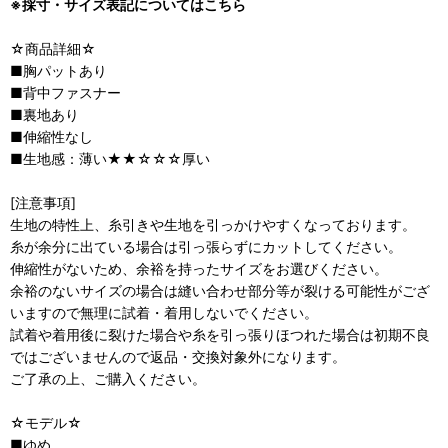
※採寸・サイズ表記についてはこちら
☆商品詳細☆
■胸パットあり
■背中ファスナー
■裏地あり
■伸縮性なし
■生地感：薄い★★☆☆☆厚い
[注意事項]
生地の特性上、糸引きや生地を引っかけやすくなっております。
糸が余分に出ている場合は引っ張らずにカットしてください。
伸縮性がないため、余裕を持ったサイズをお選びください。
余裕のないサイズの場合は縫い合わせ部分等が裂ける可能性がござ
いますので無理に試着・着用しないでください。
試着や着用後に裂けた場合や糸を引っ張りほつれた場合は初期不良
ではございませんので返品・交換対象外になります。
ご了承の上、ご購入ください。
☆モデル☆
■ゆめ