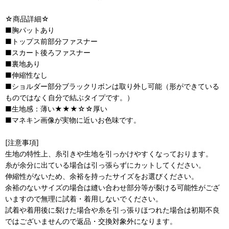
☆商品詳細☆
■胸パットあり
■トップス前部分ファスナー
■スカート後ろファスナー
■裏地あり
■伸縮性なし
■ショルダー部分ブラックリボンは取り外し可能（形ができている
ものではなく自分で結ぶタイプです。）
■生地感：薄い★★★☆☆厚い
■マネキン画像が実物に近いお色味です。
[注意事項]
生地の特性上、糸引きや生地を引っかけやすくなっております。
糸が余分に出ている場合は引っ張らずにカットしてください。
伸縮性がないため、余裕を持ったサイズをお選びください。
余裕のないサイズの場合は縫い合わせ部分等が裂ける可能性がござ
いますので無理に試着・着用しないでください。
試着や着用後に裂けた場合や糸を引っ張りほつれた場合は初期不良
ではございませんので返品・交換対象外になります。