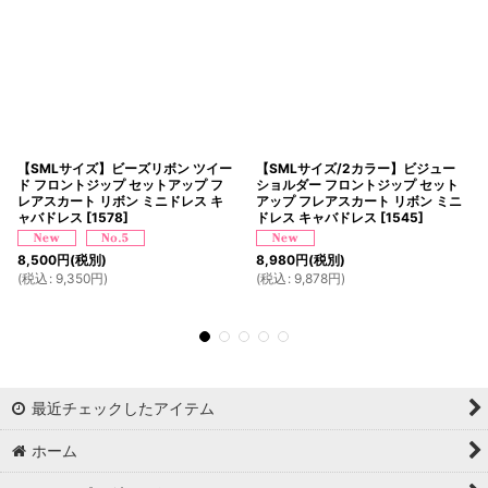
【SMLサイズ】ビーズリボン ツイー
【SMLサイズ/2カラー】ビジュー
ド フロントジップ セットアップ フ
ショルダー フロントジップ セット
レアスカート リボン ミニドレス キ
アップ フレアスカート リボン ミニ
ャバドレス
[
1578
]
ドレス キャバドレス
[
1545
]
8,500
円
(税別)
8,980
円
(税別)
(
税込
:
9,350
円
)
(
税込
:
9,878
円
)
最近チェックしたアイテム
ホーム