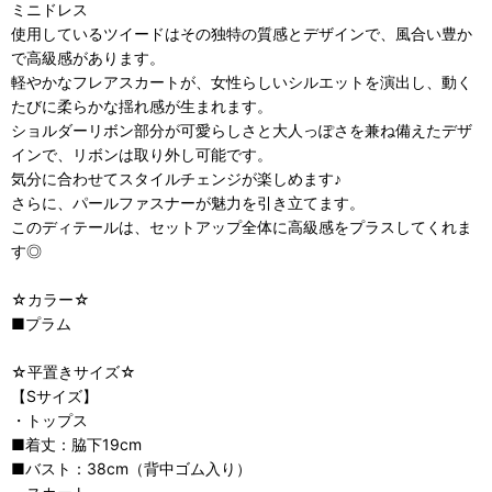
ミニドレス
使用しているツイードはその独特の質感とデザインで、風合い豊か
で高級感があります。
軽やかなフレアスカートが、女性らしいシルエットを演出し、動く
たびに柔らかな揺れ感が生まれます。
ショルダーリボン部分が可愛らしさと大人っぽさを兼ね備えたデザ
インで、リボンは取り外し可能です。
気分に合わせてスタイルチェンジが楽しめます♪
さらに、パールファスナーが魅力を引き立てます。
このディテールは、セットアップ全体に高級感をプラスしてくれま
す◎
☆カラー☆
■プラム
☆平置きサイズ☆
【Sサイズ】
・トップス
■着丈：脇下19cm
■バスト：38cm（背中ゴム入り）