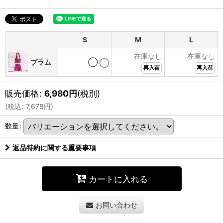
S
M
L
在庫なし
在庫なし
プラム
◯
再入荷
再入荷
販売価格
:
6,980
円
(税別)
(
税込
:
7,678
円
)
数量
:
返品特約に関する重要事項
カートに入れる
お問い合わせ