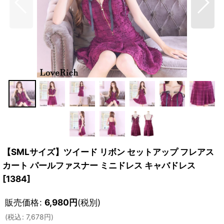
【SMLサイズ】ツイード リボン セットアップ フレアス
カート パールファスナー ミニドレス キャバドレス
[
1384
]
販売価格
:
6,980
円
(税別)
(
税込
:
7,678
円
)