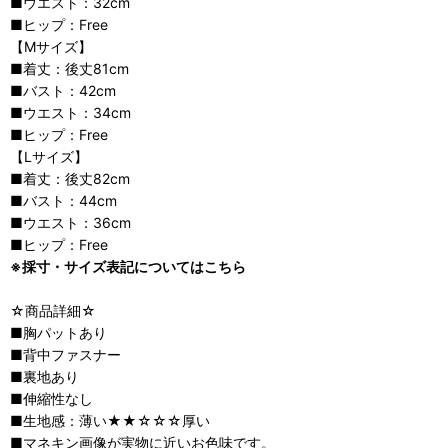
■ウエスト：32cm
■ヒップ：Free
【Mサイズ】
■着丈：後丈81cm
■バスト：42cm
■ウエスト：34cm
■ヒップ：Free
【Lサイズ】
■着丈：後丈82cm
■バスト：44cm
■ウエスト：36cm
■ヒップ：Free
※採寸・サイズ表記についてはこちら
☆商品詳細☆
■胸パットあり
■背中ファスナー
■裏地あり
■伸縮性なし
■生地感：薄い★★☆☆☆厚い
■マネキン画像が実物に近いお色味です。