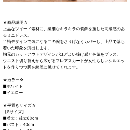
☆商品説明☆
上品なツイード素材に、繊細なキラキラの装飾を施した高級感のあ
るミニドレス。
半袖デザインで気になる二の腕をさりげなくカバーし、上品で落ち
着いた印象を演出します。
胸元のカットアウトデザインがほどよい抜け感と色気をプラス。
ウエスト切り替えから広がるフレアスカートが女性らしいシルエッ
トを作りつつ脚を綺麗に魅せてくれます。
☆カラー☆
■ホワイト
■イエロー
☆平置きサイズ☆
【Sサイズ】
■着丈：後丈80cm
■バスト：40cm