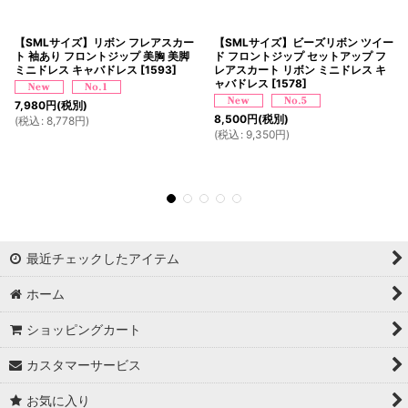
【SMLサイズ】リボン フレアスカー
【SMLサイズ】ビーズリボン ツイー
ト 袖あり フロントジップ 美胸 美脚
ド フロントジップ セットアップ フ
ミニドレス キャバドレス
[
1593
]
レアスカート リボン ミニドレス キ
ャバドレス
[
1578
]
7,980
円
(税別)
8,500
円
(税別)
(
税込
:
8,778
円
)
(
税込
:
9,350
円
)
最近チェックしたアイテム
ホーム
ショッピングカート
カスタマーサービス
お気に入り