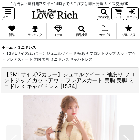
1万円以上送料無料♡平日14時までのご注文は即日発送!サイズ交換OK!
メニュー
商品検索
カート
ログイン
新作
ランキング
モデル
商品検索
カテゴリ
お気に入り
ホーム
>
ミニドレス
>
【SMLサイズ/2カラー】ジュエルツイード 袖あり フロントジップ カットアウ
ト フレアスカート 美胸 美脚 ミニドレス キャバドレス
【SMLサイズ/2カラー】ジュエルツイード 袖あり フロ
ントジップ カットアウト フレアスカート 美胸 美脚 ミ
ニドレス キャバドレス
[
1534
]