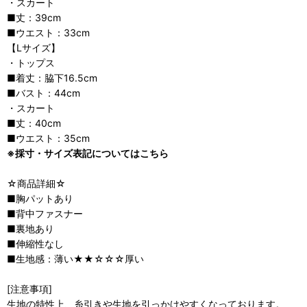
・スカート
■丈：39cm
■ウエスト：33cm
【Lサイズ】
・トップス
■着丈：脇下16.5cm
■バスト：44cm
・スカート
■丈：40cm
■ウエスト：35cm
※採寸・サイズ表記についてはこちら
☆商品詳細☆
■胸パットあり
■背中ファスナー
■裏地あり
■伸縮性なし
■生地感：薄い★★☆☆☆厚い
[注意事項]
生地の特性上、糸引きや生地を引っかけやすくなっております。