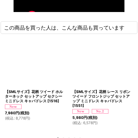
この商品を買った人は、こんな商品も買っています
【SMLサイズ】花柄 ツイード ホル
【SMLサイズ】花柄 レース リボン
ターネック セットアップ セクシー
ツイード フロントジップ セットア
ミニドレス キャバドレス
[
1516
]
ップ ミニドレス キャバドレス
[
1551
]
7,980
円
(税別)
5,980
円
(税別)
(
税込
:
8,778
円
)
(
税込
:
6,578
円
)