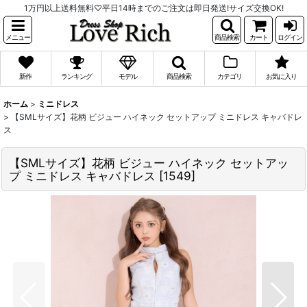
1万円以上送料無料♡平日14時までのご注文は即日発送!サイズ交換OK!
メニュー
商品検索
カート
ログイン
新作
ランキング
モデル
商品検索
カテゴリ
お気に入り
ホーム
>
ミニドレス
>
【SMLサイズ】花柄 ビジュー ハイネック セットアップ ミニドレス キャバドレ
ス
【SMLサイズ】花柄 ビジュー ハイネック セットアッ
プ ミニドレス キャバドレス
[
1549
]