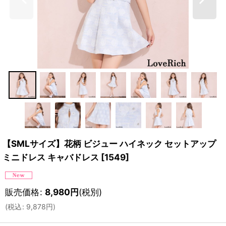
【SMLサイズ】花柄 ビジュー ハイネック セットアップ
ミニドレス キャバドレス
[
1549
]
販売価格
:
8,980
円
(税別)
(
税込
:
9,878
円
)