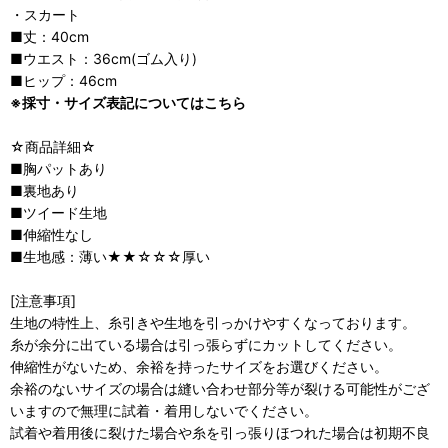
・スカート
■丈：40cm
■ウエスト：36cm(ゴム入り)
■ヒップ：46cm
※採寸・サイズ表記についてはこちら
☆商品詳細☆
■胸パットあり
■裏地あり
■ツイード生地
■伸縮性なし
■生地感：薄い★★☆☆☆厚い
[注意事項]
生地の特性上、糸引きや生地を引っかけやすくなっております。
糸が余分に出ている場合は引っ張らずにカットしてください。
伸縮性がないため、余裕を持ったサイズをお選びください。
余裕のないサイズの場合は縫い合わせ部分等が裂ける可能性がござ
いますので無理に試着・着用しないでください。
試着や着用後に裂けた場合や糸を引っ張りほつれた場合は初期不良