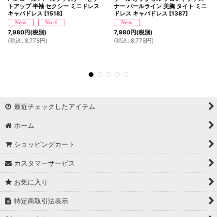
トアップ 半袖 セクシー ミニドレス
ナー パールライン 美胸 タイト ミニ
キャバドレス
[
1518
]
ドレス キャバドレス
[
1387
]
7,980
円
(税別)
7,980
円
(税別)
(
税込
:
8,778
円
)
(
税込
:
8,778
円
)
最近チェックしたアイテム
ホーム
ショッピングカート
カスタマーサービス
お気に入り
特定商取引法表示