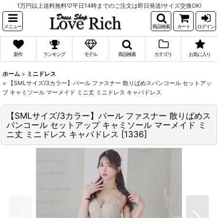
1万円以上送料無料♡平日14時までのご注文は即日発送!サイズ交換OK!
メニュー
商品検索
カート
ログイン
新作
ランキング
モデル
商品検索
カテゴリ
お気に入り
ホーム
>
ミニドレス
>
【SMLサイズ/3カラー】パール ファスナー 散りばめスパンコール セットアッ
プ キャミソール マーメイド ミニ丈 ミニドレス キャバドレス
【SMLサイズ/3カラー】パール ファスナー 散りばめス
パンコール セットアップ キャミソール マーメイド ミ
ニ丈 ミニドレス キャバドレス
[
1336
]