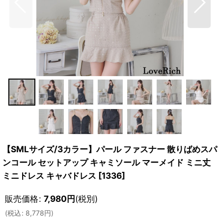
【SMLサイズ/3カラー】パール ファスナー 散りばめスパ
ンコール セットアップ キャミソール マーメイド ミニ丈
ミニドレス キャバドレス
[
1336
]
販売価格
:
7,980
円
(税別)
(
税込
:
8,778
円
)