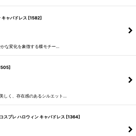
ン キャバドレス
[
1582
]
やかな変化を象徴する蝶モチー…
1505
]
に美しく、存在感のあるシルエット…
 コスプレ ハロウィン キャバドレス
[
1364
]