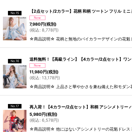
【2点セット/2カラー】花柄 和柄 ツートン フリル ミニ 
No.15
7,980
円
(税別)
(
税込
:
8,778
円
)
☆商品説明☆ 花柄と無地のバイカラーデザインの花魁
送料無料！【高級ライン】【4カラー/2点セット】ワンショ
No.16
11,980
円
(税別)
(
税込
:
13,178
円
)
☆商品説明☆ 上品さと華やかさを兼ね備えた和モダン
No.17
再入荷！【4カラー/2点セット】和柄 アシンメトリー バイ
5,980
円
(税別)
(
税込
:
6,578
円
)
☆商品説明☆ 他にはないアシンメトリーの花魁ドレス