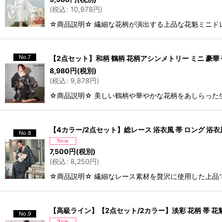
(
税込
:
10,978
円
)
☆商品説明☆ 繊細な花柄が演出する上品な花魁ミニド
No.7
【2点セット】和柄 鶴柄 花柄アシンメトリー ミニ 豪華 
8,980
円
(税別)
(
税込
:
9,878
円
)
☆商品説明☆ 美しい鶴柄や華やかな花柄をあしらった
【4カラー/2点セット】総レース 浴衣風 帯 ロング 浴衣
No.8
7,500
円
(税別)
(
税込
:
8,250
円
)
☆商品説明☆ 繊細なレース素材を贅沢に使用した上品
【高級ライン】【2点セット/2カラー】淡彩 花柄 帯 花
No.9