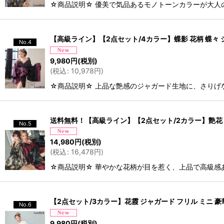
☆商品説明☆ 優美で気品あるモノトーンカラーが大人
【高級ライン】【2点セット/4カラー】蝶影 花柄 蝶々 ジ
No.4
9,980
円
(税別)
(
税込
:
10,978
円
)
☆商品説明☆ 上品な艶感のジャガード生地に、さりげ
送料無料！【高級ライン】【2点セット/2カラー】艶花 ア
No.5
14,980
円
(税別)
(
税込
:
16,478
円
)
☆商品説明☆ 華やかな花柄が目を惹く、上品で高級感
【2点セット/3カラー】花霞 ジャガード フリル ミニ 豪華
No.6
9,980
円
(税別)