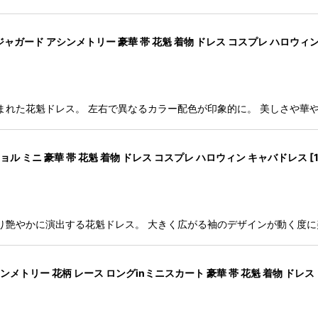
ャガード アシンメトリー 豪華 帯 花魁 着物 ドレス コスプレ ハロウィ
まれた花魁ドレス。 左右で異なるカラー配色が印象的に。 美しさや華
ル ミニ 豪華 帯 花魁 着物 ドレス コスプレ ハロウィン キャバドレス
[
り艶やかに演出する花魁ドレス。 大きく広がる袖のデザインが動く度
メトリー 花柄 レース ロングinミニスカート 豪華 帯 花魁 着物 ドレス