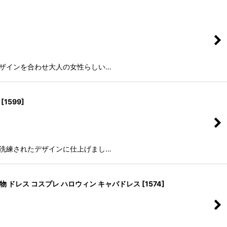
デザインを合わせ大人の女性らしい…
[
1599
]
る洗練されたデザインに仕上げまし…
物 ドレス コスプレ ハロウィン キャバドレス
[
1574
]