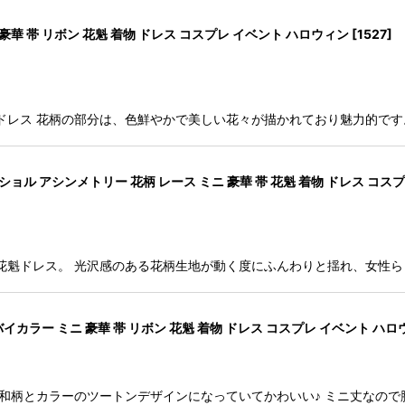
豪華 帯 リボン 花魁 着物 ドレス コスプレ イベント ハロウィン
[
1527
]
ドレス 花柄の部分は、色鮮やかで美しい花々が描かれており魅力的です
ル アシンメトリー 花柄 レース ミニ 豪華 帯 花魁 着物 ドレス コス
花魁ドレス。 光沢感のある花柄生地が動く度にふんわりと揺れ、女性ら
カラー ミニ 豪華 帯 リボン 花魁 着物 ドレス コスプレ イベント ハ
 和柄とカラーのツートンデザインになっていてかわいい♪ ミニ丈なの