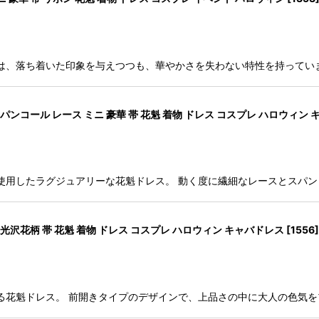
は、落ち着いた印象を与えつつも、華やかさを失わない特性を持ってい
ンコール レース ミニ 豪華 帯 花魁 着物 ドレス コスプレ ハロウィン 
使用したラグジュアリーな花魁ドレス。 動く度に繊細なレースとスパ
沢花柄 帯 花魁 着物 ドレス コスプレ ハロウィン キャバドレス
[
1556
]
る花魁ドレス。 前開きタイプのデザインで、上品さの中に大人の色気を