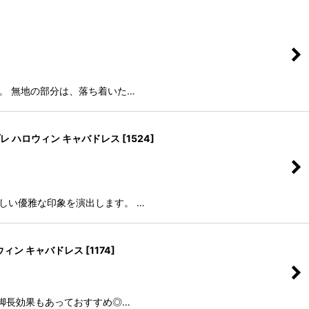
。 無地の部分は、落ち着いた…
プレ ハロウィン キャバドレス
[
1524
]
しい優雅な印象を演出します。 …
ロウィン キャバドレス
[
1174
]
で脚長効果もあっておすすめ◎…