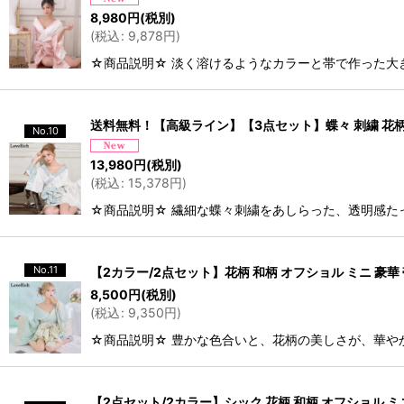
8,980
円
(税別)
(
税込
:
9,878
円
)
☆商品説明☆ 淡く溶けるようなカラーと帯で作った大
送料無料！【高級ライン】【3点セット】蝶々 刺繍 花柄 
No.10
13,980
円
(税別)
(
税込
:
15,378
円
)
☆商品説明☆ 繊細な蝶々刺繍をあしらった、透明感た
No.11
【2カラー/2点セット】花柄 和柄 オフショル ミニ 豪華 
8,500
円
(税別)
(
税込
:
9,350
円
)
☆商品説明☆ 豊かな色合いと、花柄の美しさが、華や
【2点セット/2カラー】シック 花柄 和柄 オフショル ミニ