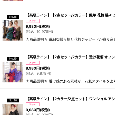
【高級ライン】【2点セット/2カラー】艶華 花柄 蝶々 ジ
No.18
9,980
円
(税別)
(
税込
:
10,978
円
)
☆商品説明☆ 繊細な蝶々柄と花柄ジャガードが織り込
【高級ライン】【2点セット/2カラー】透け花柄 オフショ
No.19
8,980
円
(税別)
(
税込
:
9,878
円
)
☆商品説明☆ 透け感のある素材が、花魁スタイルをよ
【高級ライン】【2カラー/2点セット】ワンショル アシン
No.20
9,980
円
(税別)
(
税込
:
10,978
円
)