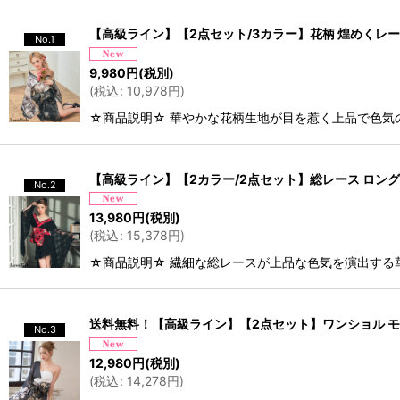
【高級ライン】【2点セット/3カラー】花柄 煌めくレース
No.1
9,980
円
(税別)
(
税込
:
10,978
円
)
☆商品説明☆ 華やかな花柄生地が目を惹く上品で色気
【高級ライン】【2カラー/2点セット】総レース ロングテ
No.2
13,980
円
(税別)
(
税込
:
15,378
円
)
☆商品説明☆ 繊細な総レースが上品な色気を演出する
送料無料！【高級ライン】【2点セット】ワンショル モノト
No.3
12,980
円
(税別)
(
税込
:
14,278
円
)