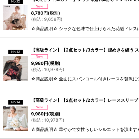
No.12
8,780
円
(税別)
(
税込
:
9,658
円
)
☆商品説明☆ シックな色味で仕上げられた花魁ドレス
【高級ライン】【2点セット/3カラー】煌めきを纏う スパ
No.13
9,980
円
(税別)
(
税込
:
10,978
円
)
☆商品説明☆ 全面にスパンコール付きレースを贅沢に
【高級ライン】【2点セット/2カラー】レーススリーブ 光
No.14
9,980
円
(税別)
(
税込
:
10,978
円
)
☆商品説明☆ 華やかで女性らしいシルエットを演出す