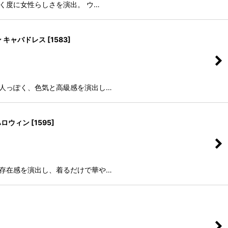
く度に女性らしさを演出。 ウ…
ン キャバドレス
[
1583
]
大人っぽく、色気と高級感を演出し…
ハロウィン
[
1595
]
が存在感を演出し、着るだけで華や…