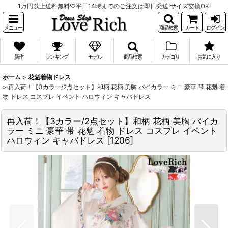
1万円以上送料無料♡平日14時までのご注文は即日発送!サイズ交換OK!
メニュー
商品検索
カート
ログイン
新作
ランキング
モデル
商品検索
カテゴリ
お気に入り
ホーム
>
花魁着物ドレス
>
再入荷！【3カラー/2点セット】和柄 花柄 美胸 バイカラー ミニ 豪華 帯 花魁 着
物 ドレス コスプレ イベント ハロウィン キャバドレス
再入荷！【3カラー/2点セット】和柄 花柄 美胸 バイカ
ラー ミニ 豪華 帯 花魁 着物 ドレス コスプレ イベント
ハロウィン キャバドレス
[
1206
]