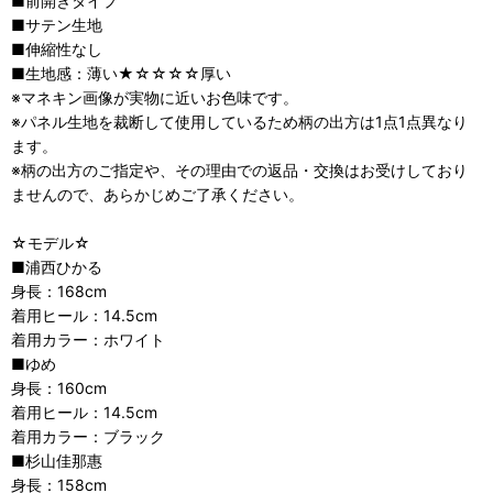
■前開きタイプ
■サテン生地
■伸縮性なし
■生地感：薄い★☆☆☆☆厚い
※マネキン画像が実物に近いお色味です。
※パネル生地を裁断して使用しているため柄の出方は1点1点異なり
ます。
※柄の出方のご指定や、その理由での返品・交換はお受けしており
ませんので、あらかじめご了承ください。
☆モデル☆
■浦西ひかる
身長：168cm
着用ヒール：14.5cm
着用カラー：ホワイト
■ゆめ
身長：160cm
着用ヒール：14.5cm
着用カラー：ブラック
■杉山佳那惠
身長：158cm