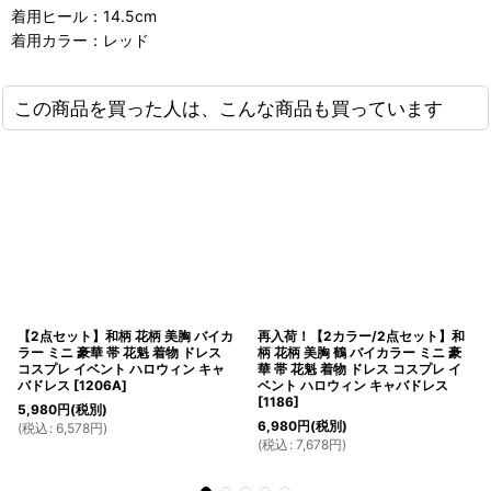
着用ヒール：14.5cm
着用カラー：レッド
この商品を買った人は、こんな商品も買っています
【2点セット】和柄 花柄 美胸 バイカ
再入荷！【2カラー/2点セット】和
ラー ミニ 豪華 帯 花魁 着物 ドレス
柄 花柄 美胸 鶴 バイカラー ミニ 豪
コスプレ イベント ハロウィン キャ
華 帯 花魁 着物 ドレス コスプレ イ
バドレス
[
1206A
]
ベント ハロウィン キャバドレス
[
1186
]
5,980
円
(税別)
6,980
円
(税別)
(
税込
:
6,578
円
)
(
税込
:
7,678
円
)