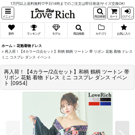
1万円以上送料無料♡平日14時までのご注文は即日発送!サイズ交換OK!
メニュー
商品検索
カート
ログイン
新作
ランキング
モデル
商品検索
カテゴリ
お気に入り
ホーム
>
花魁着物ドレス
>
再入荷！【4カラー/2点セット】和柄 鶴柄 ツートン 帯 リボン 花魁 着物 ドレス
ミニ コスプレ ダンス イベント
再入荷！【4カラー/2点セット】和柄 鶴柄 ツートン 帯
リボン 花魁 着物 ドレス ミニ コスプレ ダンス イベン
ト
[
0954
]