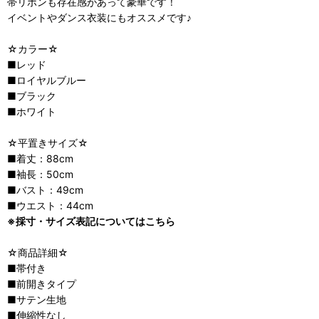
帯リボンも存在感があって豪華です！
イベントやダンス衣装にもオススメです♪
☆カラー☆
■レッド
■ロイヤルブルー
■ブラック
■ホワイト
☆平置きサイズ☆
■着丈：88cm
■袖長：50cm
■バスト：49cm
■ウエスト：44cm
※採寸・サイズ表記についてはこちら
☆商品詳細☆
■帯付き
■前開きタイプ
■サテン生地
■伸縮性なし