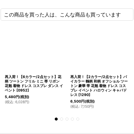
この商品を買った人は、こんな商品も買っています
再入荷！【6カラー/2点セット】花
再入荷！【2カラー/2点セット】バ
柄 ツートン フリル ミニ 帯 リボン
イカラー 鶴柄 和柄 オフショル ツー
花魁 着物 ドレス コスプレ ダンス イ
トン 豪華 帯 花魁 着物 ドレス コス
ベント
[
0952
]
プレ イベント ハロウィン キャバド
レス
[
1290
]
5,480
円
(税別)
6,500
円
(税別)
(
税込
:
6,028
円
)
(
税込
:
7,150
円
)