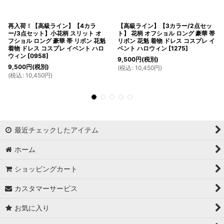
再入荷！【高級ライン】【4カラ
【高級ライン】【3カラー/2点セッ
ー/3点セット】小花柄 スリット オ
ト】 花柄 オフショル ロング 豪華 帯
フショル ロング 豪華 帯 リボン 花魁
リボン 花魁 着物 ドレス コスプレ イ
着物 ドレス コスプレ イベント ハロ
ベント ハロウィン
[
1275
]
ウィン
[
0958
]
9,500
円
(税別)
9,500
円
(税別)
(
税込
:
10,450
円
)
(
税込
:
10,450
円
)
最近チェックしたアイテム
ホーム
ショッピングカート
カスタマーサービス
お気に入り