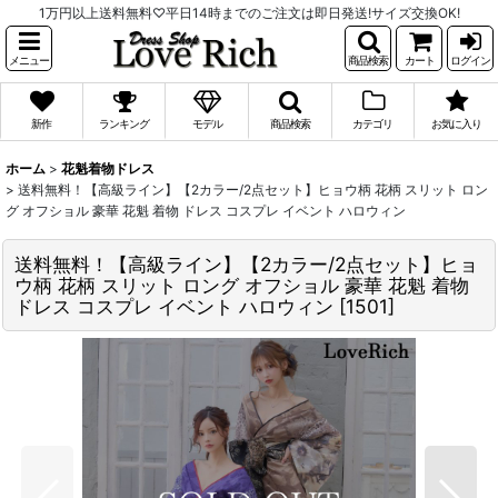
1万円以上送料無料♡平日14時までのご注文は即日発送!サイズ交換OK!
メニュー
商品検索
カート
ログイン
新作
ランキング
モデル
商品検索
カテゴリ
お気に入り
ホーム
>
花魁着物ドレス
>
送料無料！【高級ライン】【2カラー/2点セット】ヒョウ柄 花柄 スリット ロン
グ オフショル 豪華 花魁 着物 ドレス コスプレ イベント ハロウィン
送料無料！【高級ライン】【2カラー/2点セット】ヒョ
ウ柄 花柄 スリット ロング オフショル 豪華 花魁 着物
ドレス コスプレ イベント ハロウィン
[
1501
]