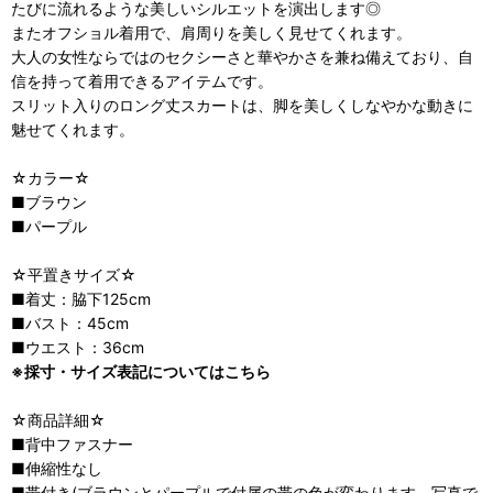
たびに流れるような美しいシルエットを演出します◎
またオフショル着用で、肩周りを美しく見せてくれます。
大人の女性ならではのセクシーさと華やかさを兼ね備えており、自
信を持って着用できるアイテムです。
スリット入りのロング丈スカートは、脚を美しくしなやかな動きに
魅せてくれます。
☆カラー☆
■ブラウン
■パープル
☆平置きサイズ☆
■着丈：脇下125cm
■バスト：45cm
■ウエスト：36cm
※採寸・サイズ表記についてはこちら
☆商品詳細☆
■背中ファスナー
■伸縮性なし
■帯付き(ブラウンとパープルで付属の帯の色が変わります。写真で