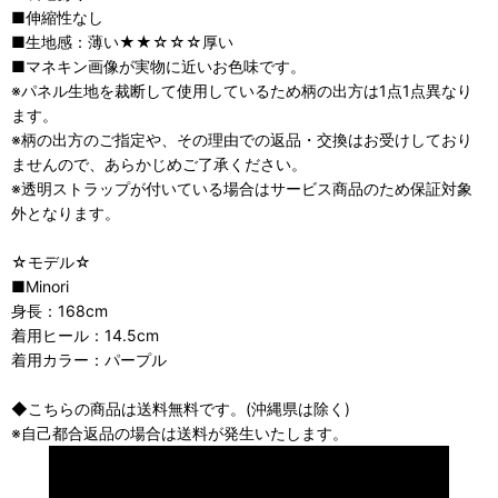
■伸縮性なし
■生地感：薄い★★☆☆☆厚い
■マネキン画像が実物に近いお色味です。
※パネル生地を裁断して使用しているため柄の出方は1点1点異なり
ます。
※柄の出方のご指定や、その理由での返品・交換はお受けしており
ませんので、あらかじめご了承ください。
※透明ストラップが付いている場合はサービス商品のため保証対象
外となります。
☆モデル☆
■Minori
身長：168cm
着用ヒール：14.5cm
着用カラー：パープル
◆こちらの商品は送料無料です。(沖縄県は除く)
※自己都合返品の場合は送料が発生いたします。