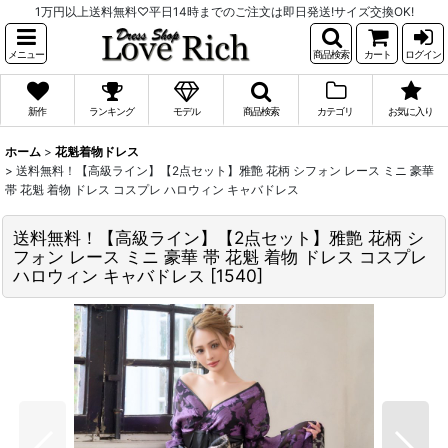
1万円以上送料無料♡平日14時までのご注文は即日発送!サイズ交換OK!
メニュー
商品検索
カート
ログイン
新作
ランキング
モデル
商品検索
カテゴリ
お気に入り
ホーム
>
花魁着物ドレス
>
送料無料！【高級ライン】【2点セット】雅艶 花柄 シフォン レース ミニ 豪華
帯 花魁 着物 ドレス コスプレ ハロウィン キャバドレス
送料無料！【高級ライン】【2点セット】雅艶 花柄 シ
フォン レース ミニ 豪華 帯 花魁 着物 ドレス コスプレ
ハロウィン キャバドレス
[
1540
]