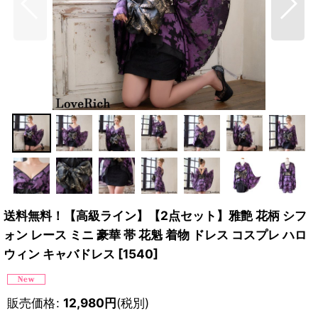
送料無料！【高級ライン】【2点セット】雅艶 花柄 シフ
ォン レース ミニ 豪華 帯 花魁 着物 ドレス コスプレ ハロ
ウィン キャバドレス
[
1540
]
販売価格
:
12,980
円
(税別)