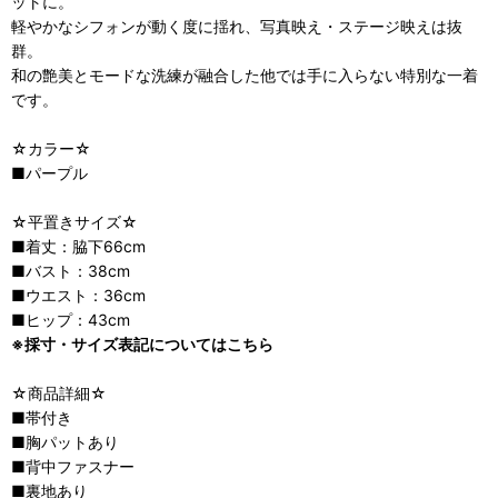
ットに。
軽やかなシフォンが動く度に揺れ、写真映え・ステージ映えは抜
群。
和の艶美とモードな洗練が融合した他では手に入らない特別な一着
です。
☆カラー☆
■パープル
☆平置きサイズ☆
■着丈：脇下66cm
■バスト：38cm
■ウエスト：36cm
■ヒップ：43cm
※採寸・サイズ表記についてはこちら
☆商品詳細☆
■帯付き
■胸パットあり
■背中ファスナー
■裏地あり