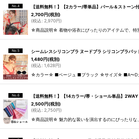
No.4
【送料無料！】【2カラー/帯単品】パール＆ストーン付き 
2,700
円
(税別)
(
税込
:
2,970
円
)
☆商品説明☆ 着物や浴衣にぴったりのアイテムで、特
No.5
シームレスシリコンブラ ヌードブラ シリコンブラパッド
1,480
円
(税別)
(
税込
:
1,628
円
)
☆カラー☆ ■ベージュ ■ブラック ☆サイズ☆ ■A〜
No.6
【送料無料！】【14カラー/帯・ショール単品】2WAY ラ
2,500
円
(税別)
(
税込
:
2,750
円
)
☆商品説明☆ 魅力的な装いを演出するのにぴったりな