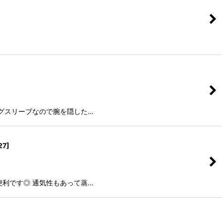
ングスリーブなので腕を隠した…
27
]
便利です◎ 通気性もあって蒸…