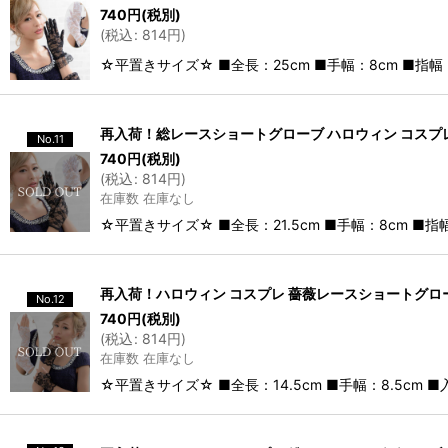
740
円
(税別)
(
税込
:
814
円
)
☆平置きサイズ☆ ■全長：25cm ■手幅：8cm ■指幅：
再入荷！総レースショートグローブ ハロウィン コスプレ
No.11
740
円
(税別)
(
税込
:
814
円
)
在庫数 在庫なし
☆平置きサイズ☆ ■全長：21.5cm ■手幅：8cm ■指
再入荷！ハロウィン コスプレ 薔薇レースショートグロー
No.12
740
円
(税別)
(
税込
:
814
円
)
在庫数 在庫なし
☆平置きサイズ☆ ■全長：14.5cm ■手幅：8.5cm