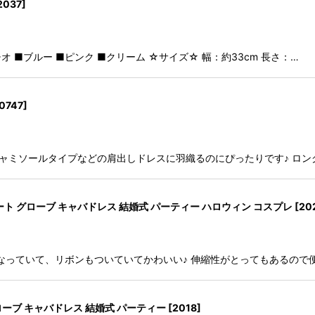
2037
]
オ ■ブルー ■ピンク ■クリーム ☆サイズ☆ 幅：約33cm 長さ：…
0747
]
キャミソールタイプなどの肩出しドレスに羽織るのにぴったりです♪ ロ
ート グローブ キャバドレス 結婚式 パーティー ハロウィン コスプレ
[
20
なっていて、リボンもついていてかわいい♪ 伸縮性がとってもあるので
ーブ キャバドレス 結婚式 パーティー
[
2018
]