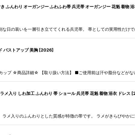
ふんわり オーガンジー ふわふわ帯 兵児帯 オーガンジー 花魁 着物 浴
別な日の装いを一層引き立ててくれる兵児帯。 帯としての実用性だけ
 バストアップ 美胸
[
2026
]
Dカップ ☆商品詳細☆ 【取り扱い方法】 ■ご使用前は汗や脂分などがな
メ入り しわ加工 ふんわり 帯 ショール 兵児帯 花魁 着物 浴衣 ドレス
[
、ラメ入りのふんわりとした質感が特徴の帯です。 ラメがきらびやか