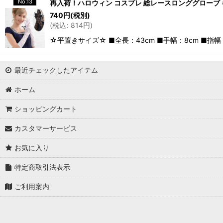
No.13
再入荷！ハロウィン コスプレ 総レースロンググローブ 
740
円
(税別)
(
税込
:
814
円
)
☆平置きサイズ☆ ■全長：43cm ■手幅：8cm ■指幅：
最近チェックしたアイテム
ホーム
ショッピングカート
カスタマーサービス
お気に入り
特定商取引法表示
ご利用案内