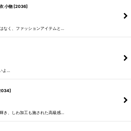
衣 小物
[
2036
]
ではなく、ファッションアイテムと…
いよ…
2034
]
に輝き、しわ加工も施された高級感…