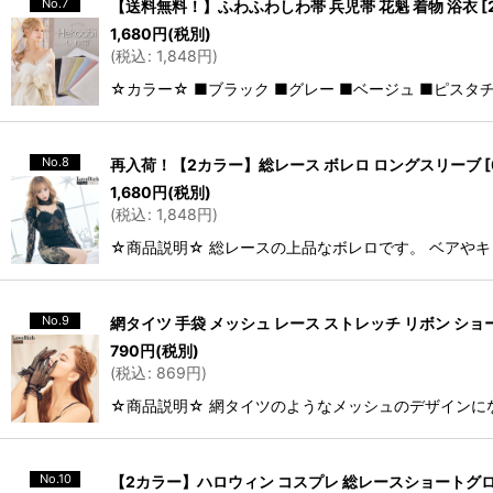
No.7
【送料無料！】ふわふわしわ帯 兵児帯 花魁 着物 浴衣
[
1,680
円
(税別)
(
税込
:
1,848
円
)
☆カラー☆ ■ブラック ■グレー ■ベージュ ■ピスタチ
No.8
再入荷！【2カラー】総レース ボレロ ロングスリーブ
[
1,680
円
(税別)
(
税込
:
1,848
円
)
☆商品説明☆ 総レースの上品なボレロです。 ベアや
No.9
網タイツ 手袋 メッシュ レース ストレッチ リボン ショ
790
円
(税別)
(
税込
:
869
円
)
☆商品説明☆ 網タイツのようなメッシュのデザインに
No.10
【2カラー】ハロウィン コスプレ 総レースショートグロ