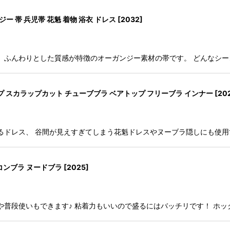
 帯 兵児帯 花魁 着物 浴衣 ドレス
[
2032
]
、ふんわりとした質感が特徴のオーガンジー素材の帯です。 どんなシ
プ スカラップカット チューブブラ ベアトップ フリーブラ インナー
[
20
るドレス、 谷間が見えすぎてしまう花魁ドレスやヌーブラ隠しにも使用
コンブラ ヌードブラ
[
2025
]
や普段使いもできます♪ 粘着力もいいので盛るにはバッチリです！ ホ