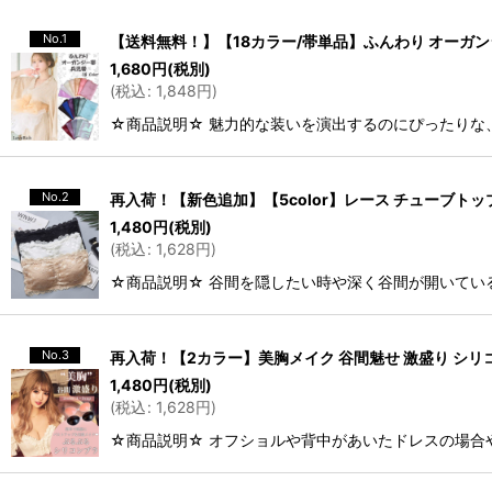
No.1
【送料無料！】【18カラー/帯単品】ふんわり オーガンジー
1,680
円
(税別)
(
税込
:
1,848
円
)
☆商品説明☆ 魅力的な装いを演出するのにぴったりな
No.2
再入荷！【新色追加】【5color】レース チューブトッ
1,480
円
(税別)
(
税込
:
1,628
円
)
☆商品説明☆ 谷間を隠したい時や深く谷間が開いてい
No.3
再入荷！【2カラー】美胸メイク 谷間魅せ 激盛り シリ
1,480
円
(税別)
(
税込
:
1,628
円
)
☆商品説明☆ オフショルや背中があいたドレスの場合