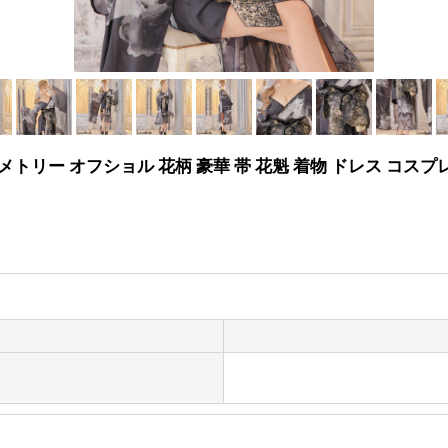
リー オフショル 花柄 豪華 帯 花魁 着物 ドレス コスプ