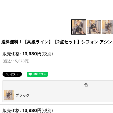
送料無料！【高級ライン】【2点セット】シフォン アシンメト
販売価格
:
13,980
円
(税別)
(
税込
:
15,378
円
)
色
ブラック
販売価格
:
13,980
円
(税別)