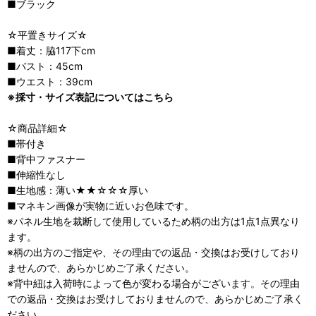
■ブラック
☆平置きサイズ☆
■着丈：脇117下cm
■バスト：45cm
■ウエスト：39cm
※採寸・サイズ表記についてはこちら
☆商品詳細☆
■帯付き
■背中ファスナー
■伸縮性なし
■生地感：薄い★★☆☆☆厚い
■マネキン画像が実物に近いお色味です。
※パネル生地を裁断して使用しているため柄の出方は1点1点異なり
ます。
※柄の出方のご指定や、その理由での返品・交換はお受けしており
ませんので、あらかじめご了承ください。
※背中紐は入荷時によって色が変わる場合がございます。その理由
での返品・交換はお受けしておりませんので、あらかじめご了承く
ださい。