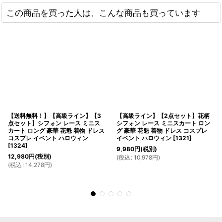
この商品を買った人は、こんな商品も買っています
【送料無料！】【高級ライン】【3
【高級ライン】【2点セット】花柄
点セット】シフォン レース ミニス
シフォン レース ミニスカート ロン
カート ロング 豪華 花魁 着物 ドレス
グ 豪華 花魁 着物 ドレス コスプレ
コスプレ イベント ハロウィン
イベント ハロウィン
[
1321
]
[
1324
]
9,980
円
(税別)
12,980
円
(税別)
(
税込
:
10,978
円
)
(
税込
:
14,278
円
)