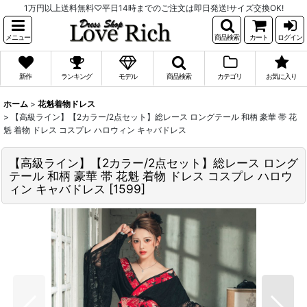
1万円以上送料無料♡平日14時までのご注文は即日発送!サイズ交換OK!
メニュー
商品検索
カート
ログイン
新作
ランキング
モデル
商品検索
カテゴリ
お気に入り
ホーム
>
花魁着物ドレス
>
【高級ライン】【2カラー/2点セット】総レース ロングテール 和柄 豪華 帯 花
魁 着物 ドレス コスプレ ハロウィン キャバドレス
【高級ライン】【2カラー/2点セット】総レース ロング
テール 和柄 豪華 帯 花魁 着物 ドレス コスプレ ハロウ
ィン キャバドレス
[
1599
]