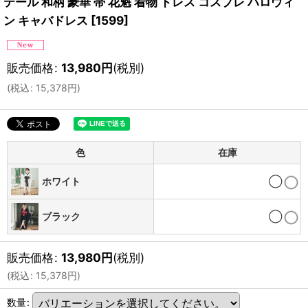
テール 和柄 豪華 帯 花魁 着物 ドレス コスプレ ハロウィ
ン キャバドレス
[
1599
]
販売価格
:
13,980
円
(税別)
(
税込
:
15,378
円
)
色
在庫
ホワイト
◯
ブラック
◯
販売価格
:
13,980
円
(税別)
(
税込
:
15,378
円
)
数量
: