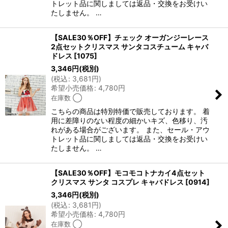
トレット品に関しましては返品・交換をお受けい
たしません。 …
【SALE30％OFF】チェック オーガンジーレース
2点セットクリスマス サンタコスチューム キャバ
ドレス
[
1075
]
3,346
円
(税別)
(
税込
:
3,681
円
)
希望小売価格
:
4,780
円
在庫数 ◯
こちらの商品は特別特価で販売しております。 着
用に差障りのない程度の細かいキズ、色移り、汚
れがある場合がございます。 また、セール・アウ
トレット品に関しましては返品・交換をお受けい
たしません。 …
【SALE30％OFF】モコモコトナカイ4点セット
クリスマス サンタ コスプレ キャバドレス
[
0914
]
3,346
円
(税別)
(
税込
:
3,681
円
)
希望小売価格
:
4,780
円
在庫数 ◯