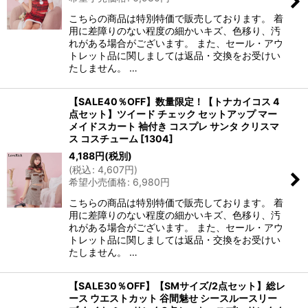
こちらの商品は特別特価で販売しております。 着
用に差障りのない程度の細かいキズ、色移り、汚
れがある場合がございます。 また、セール・アウ
トレット品に関しましては返品・交換をお受けい
たしません。 …
【SALE40％OFF】数量限定！【トナカイコス 4
点セット】ツイード チェック セットアップ マー
メイドスカート 袖付き コスプレ サンタ クリスマ
ス コスチューム
[
1304
]
4,188
円
(税別)
(
税込
:
4,607
円
)
希望小売価格
:
6,980
円
こちらの商品は特別特価で販売しております。 着
用に差障りのない程度の細かいキズ、色移り、汚
れがある場合がございます。 また、セール・アウ
トレット品に関しましては返品・交換をお受けい
たしません。 …
【SALE30％OFF】【SMサイズ/2点セット】総レ
ース ウエストカット 谷間魅せ シースルースリー