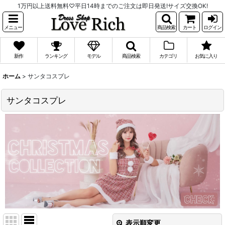
1万円以上送料無料♡平日14時までのご注文は即日発送!サイズ交換OK!
メニュー
商品検索
カート
ログイン
新作
ランキング
モデル
商品検索
カテゴリ
お気に入り
ホーム
>
サンタコスプレ
サンタコスプレ
表示順変更
閉じる