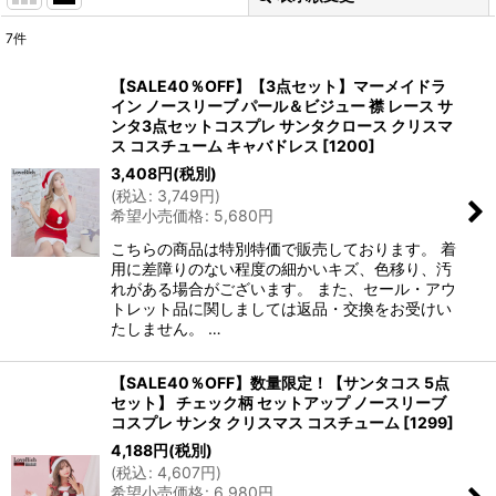
7
件
表示数
:
【SALE40％OFF】【3点セット】マーメイドラ
イン ノースリーブ パール＆ビジュー 襟 レース サ
並び順
:
ンタ3点セットコスプレ サンタクロース クリスマ
ス コスチューム キャバドレス
[
1200
]
3,408
円
(税別)
絞り込む
(
税込
:
3,749
円
)
希望小売価格
:
5,680
円
こちらの商品は特別特価で販売しております。 着
用に差障りのない程度の細かいキズ、色移り、汚
れがある場合がございます。 また、セール・アウ
トレット品に関しましては返品・交換をお受けい
たしません。 …
【SALE40％OFF】数量限定！【サンタコス 5点
セット】 チェック柄 セットアップ ノースリーブ
コスプレ サンタ クリスマス コスチューム
[
1299
]
4,188
円
(税別)
(
税込
:
4,607
円
)
希望小売価格
:
6,980
円