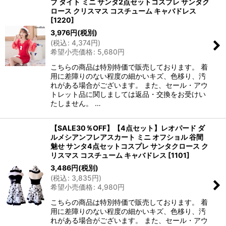
ブ タイト ミニ サンタ2点セットコスプレ サンタク
ロース クリスマス コスチューム キャバドレス
[
1220
]
3,976
円
(税別)
(
税込
:
4,374
円
)
希望小売価格
:
5,680
円
こちらの商品は特別特価で販売しております。 着
用に差障りのない程度の細かいキズ、色移り、汚
れがある場合がございます。 また、セール・アウ
トレット品に関しましては返品・交換をお受けい
たしません。 …
【SALE30％OFF】【4点セット】レオパード ダ
ルメシアンフレアスカート ミニ オフショル 谷間
魅せ サンタ4点セットコスプレ サンタクロース ク
リスマス コスチューム キャバドレス
[
1101
]
3,486
円
(税別)
(
税込
:
3,835
円
)
希望小売価格
:
4,980
円
こちらの商品は特別特価で販売しております。 着
用に差障りのない程度の細かいキズ、色移り、汚
れがある場合がございます。 また、セール・アウ