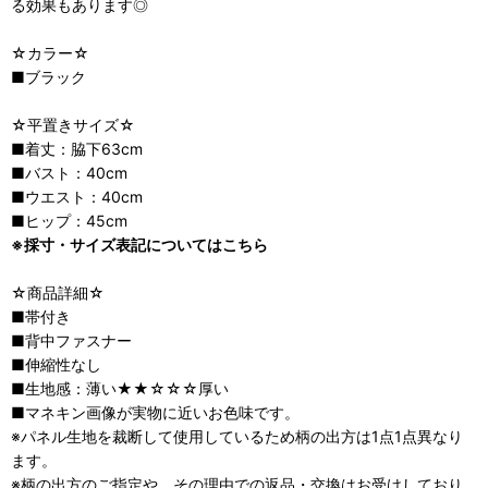
る効果もあります◎
☆カラー☆
■ブラック
☆平置きサイズ☆
■着丈：脇下63cm
■バスト：40cm
■ウエスト：40cm
■ヒップ：45cm
※採寸・サイズ表記についてはこちら
☆商品詳細☆
■帯付き
■背中ファスナー
■伸縮性なし
■生地感：薄い★★☆☆☆厚い
■マネキン画像が実物に近いお色味です。
※パネル生地を裁断して使用しているため柄の出方は1点1点異なり
ます。
※柄の出方のご指定や、その理由での返品・交換はお受けしており