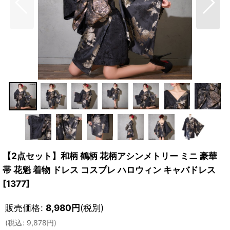
【2点セット】和柄 鶴柄 花柄アシンメトリー ミニ 豪華
帯 花魁 着物 ドレス コスプレ ハロウィン キャバドレス
[
1377
]
販売価格
:
8,980
円
(税別)
(
税込
:
9,878
円
)