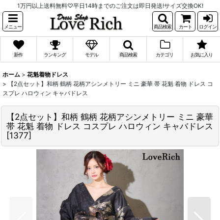
1万円以上送料無料♡平日14時までのご注文は即日発送!サイズ交換OK!
メニュー
商品検索
カート
ログイン
新作
ランキング
モデル
商品検索
カテゴリ
お気に入り
ホーム
>
花魁着物ドレス
>
【2点セット】和柄 鶴柄 花柄アシンメトリー ミニ 豪華 帯 花魁 着物 ドレス コ
スプレ ハロウィン キャバドレス
【2点セット】和柄 鶴柄 花柄アシンメトリー ミニ 豪華
帯 花魁 着物 ドレス コスプレ ハロウィン キャバドレス
[
1377
]