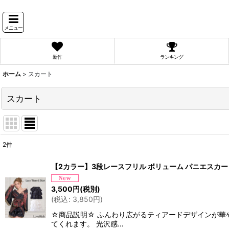
メニュー
新作
ランキング
ホーム
>
スカート
スカート
2
件
表示数
:
【2カラー】3段レースフリル ボリューム パニエスカート
並び順
:
3,500
円
(税別)
(
税込
:
3,850
円
)
☆商品説明☆ ふんわり広がるティアードデザインが華
てくれます。 光沢感…