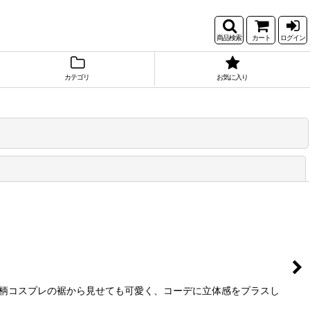
商品検索
カート
ログイン
カテゴリ
お気に入り
閉じる
和柄コスプレの裾から見せても可愛く、コーデに立体感をプラスし