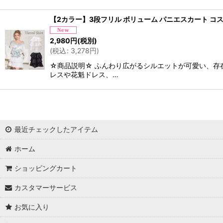
【2カラー】3段フリル ボリューム パニエスカート コス
2,980
円
(税別)
(
税込
:
3,278
円
)
☆商品説明☆ ふんわり広がるシルエットが可愛い、存
レスや花魁ドレス、…
最近チェックしたアイテム
ホーム
ショッピングカート
カスタマーサービス
お気に入り