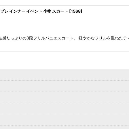
プレ インナー イベント 小物 スカート
[
1568
]
在感たっぷりの3段フリルパニエスカート。 軽やかなフリルを重ねたテ