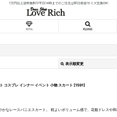
1万円以上送料無料♡平日14時までのご注文は即日発送!サイズ交換OK!
モデル
商品検索
表示順変更
 コスプレ インナー イベント 小物 スカート
[
1591
]
絞り込む
やかなレースパニエスカート。 程よいボリューム感で、花魁ドレスや