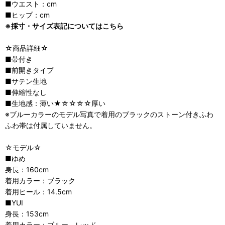
■ウエスト：cm
■ヒップ：cm
※採寸・サイズ表記についてはこちら
☆商品詳細☆
■帯付き
■前開きタイプ
■サテン生地
■伸縮性なし
■生地感：薄い★☆☆☆☆厚い
※ブルーカラーのモデル写真で着用のブラックのストーン付きふわ
ふわ帯は付属していません。
☆モデル☆
■ゆめ
身長：160cm
着用カラー：ブラック
着用ヒール：14.5cm
■YUI
身長：153cm
着用カラー：ブルー、レッド