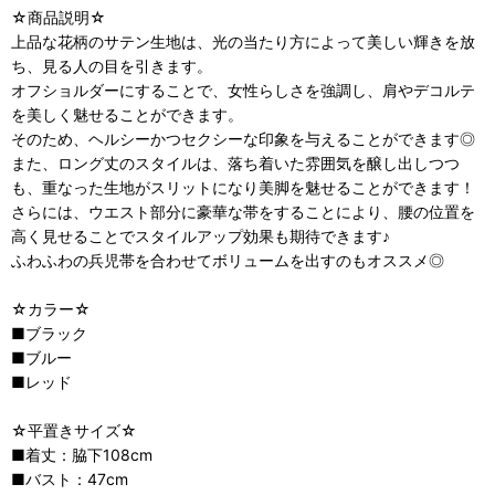
☆商品説明☆
上品な花柄のサテン生地は、光の当たり方によって美しい輝きを放
ち、見る人の目を引きます。
オフショルダーにすることで、女性らしさを強調し、肩やデコルテ
を美しく魅せることができます。
そのため、ヘルシーかつセクシーな印象を与えることができます◎
また、ロング丈のスタイルは、落ち着いた雰囲気を醸し出しつつ
も、重なった生地がスリットになり美脚を魅せることができます！
さらには、ウエスト部分に豪華な帯をすることにより、腰の位置を
高く見せることでスタイルアップ効果も期待できます♪
ふわふわの兵児帯を合わせてボリュームを出すのもオススメ◎
☆カラー☆
■ブラック
■ブルー
■レッド
☆平置きサイズ☆
■着丈：脇下108cm
■バスト：47cm