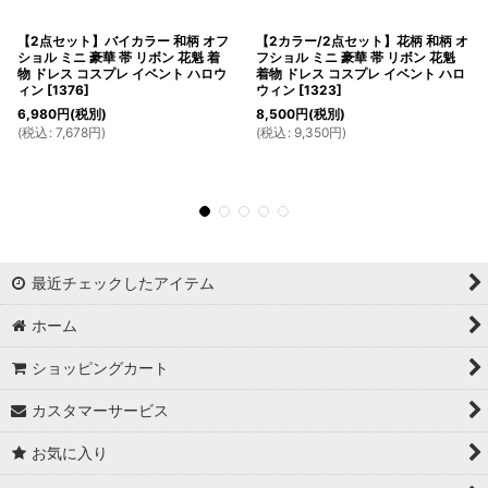
【2点セット】バイカラー 和柄 オフ
【2カラー/2点セット】花柄 和柄 オ
ショル ミニ 豪華 帯 リボン 花魁 着
フショル ミニ 豪華 帯 リボン 花魁
物 ドレス コスプレ イベント ハロウ
着物 ドレス コスプレ イベント ハロ
ィン
[
1376
]
ウィン
[
1323
]
6,980
円
(税別)
8,500
円
(税別)
(
税込
:
7,678
円
)
(
税込
:
9,350
円
)
最近チェックしたアイテム
ホーム
ショッピングカート
カスタマーサービス
お気に入り