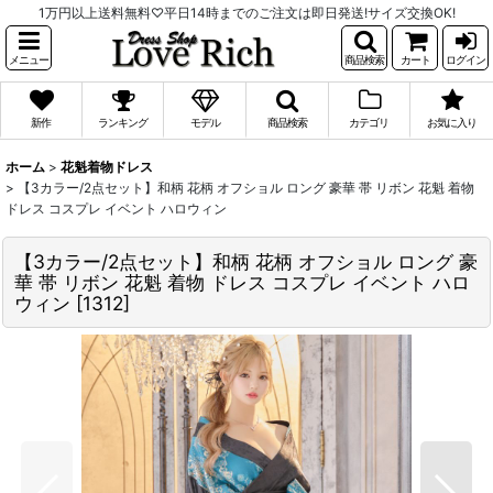
1万円以上送料無料♡平日14時までのご注文は即日発送!サイズ交換OK!
メニュー
商品検索
カート
ログイン
新作
ランキング
モデル
商品検索
カテゴリ
お気に入り
ホーム
>
花魁着物ドレス
>
【3カラー/2点セット】和柄 花柄 オフショル ロング 豪華 帯 リボン 花魁 着物
ドレス コスプレ イベント ハロウィン
【3カラー/2点セット】和柄 花柄 オフショル ロング 豪
華 帯 リボン 花魁 着物 ドレス コスプレ イベント ハロ
ウィン
[
1312
]