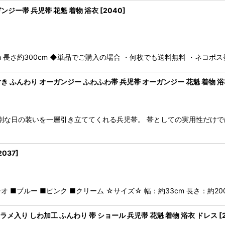
ジー帯 兵児帯 花魁 着物 浴衣
[
2040
]
m 長さ約300cm ◆単品でご購入の場合 ・何枚でも送料無料 ・ネコポ
ふんわり オーガンジー ふわふわ帯 兵児帯 オーガンジー 花魁 着物 浴
別な日の装いを一層引き立ててくれる兵児帯。 帯としての実用性だけ
2037
]
オ ■ブルー ■ピンク ■クリーム ☆サイズ☆ 幅：約33cm 長さ：約20
メ入り しわ加工 ふんわり 帯 ショール 兵児帯 花魁 着物 浴衣 ドレス
[