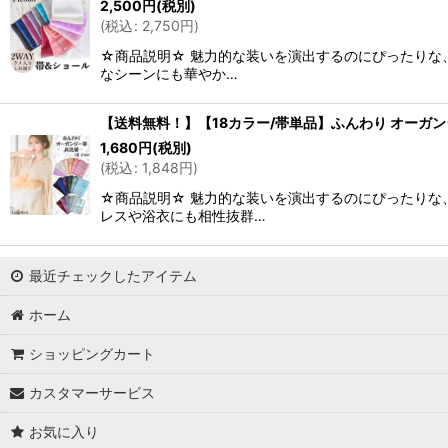
2,500
円
(税別)
(
税込
:
2,750
円
)
☆商品説明☆ 魅力的な装いを演出するのにぴったりな
なシーンにも華やか…
【送料無料！】【18カラー/帯単品】ふんわり オーガンジー
1,680
円
(税別)
(
税込
:
1,848
円
)
☆商品説明☆ 魅力的な装いを演出するのにぴったりな
レスや浴衣にも相性抜群…
最近チェックしたアイテム
ホーム
ショッピングカート
カスタマーサービス
お気に入り