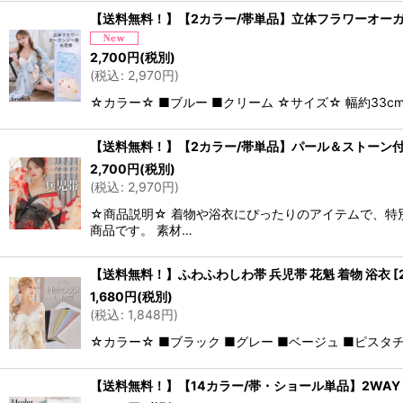
【送料無料！】【2カラー/帯単品】立体フラワーオーガン
2,700
円
(税別)
(
税込
:
2,970
円
)
☆カラー☆ ■ブルー ■クリーム ☆サイズ☆ 幅約33c
【送料無料！】【2カラー/帯単品】パール＆ストーン付き 
2,700
円
(税別)
(
税込
:
2,970
円
)
☆商品説明☆ 着物や浴衣にぴったりのアイテムで、特
商品です。 素材…
【送料無料！】ふわふわしわ帯 兵児帯 花魁 着物 浴衣
[
1,680
円
(税別)
(
税込
:
1,848
円
)
☆カラー☆ ■ブラック ■グレー ■ベージュ ■ピスタチ
【送料無料！】【14カラー/帯・ショール単品】2WAY ラ