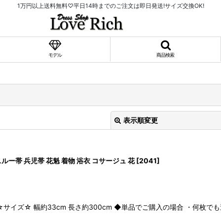
1万円以上送料無料♡平日14時までのご注文は即日発送!サイズ交換OK!
モデル
商品検索
表示順変更
帯 兵児帯 花魁 着物 浴衣 コサージュ 花
[
2041
]
絞り込む
☆サイズ☆ 幅約33cm 長さ約300cm ◆単品でご購入の場合 ・何枚で