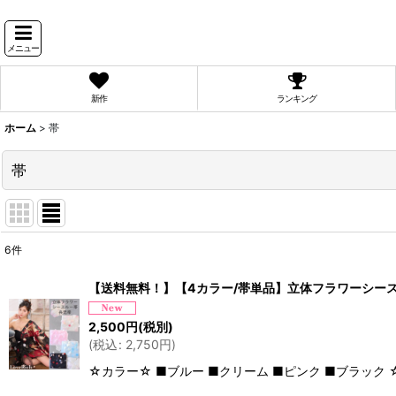
メニュー
新作
ランキング
ホーム
>
帯
帯
6
件
表示数
:
【送料無料！】【4カラー/帯単品】立体フラワーシースルー
並び順
:
2,500
円
(税別)
(
税込
:
2,750
円
)
☆カラー☆ ■ブルー ■クリーム ■ピンク ■ブラック 