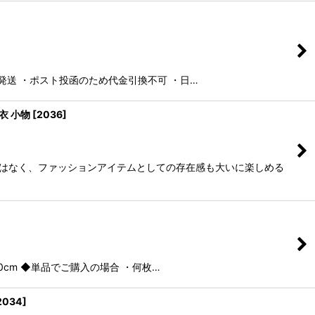
ス発送 ・ポスト投函のため代金引換不可 ・日…
衣 小物
[
2036
]
ではなく、ファッションアイテムとしての存在感も大いに楽しめる
0cm ◆単品でご購入の場合 ・何枚…
2034
]