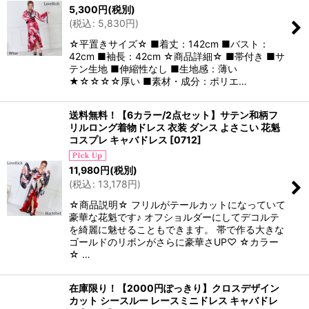
5,300
円
(税別)
(
税込
:
5,830
円
)
☆平置きサイズ☆ ■着丈：142cm ■バスト：
42cm ■袖長：42cm ☆商品詳細☆ ■帯付き ■サ
テン生地 ■伸縮性なし ■生地感：薄い
★☆☆☆☆厚い ■素材・成分：ポリエ…
送料無料！【6カラー/2点セット】サテン和柄フ
リルロング着物ドレス 衣装 ダンス よさこい 花魁
コスプレ キャバドレス
[
0712
]
11,980
円
(税別)
(
税込
:
13,178
円
)
☆商品説明☆ フリルがテールカットになっていて
豪華な花魁です♪ オフショルダーにしてデコルテ
を綺麗に魅せることもできます。 帯で作る大きな
ゴールドのリボンがさらに豪華さUP♡ ☆カラー
☆ …
在庫限り！【2000円ぽっきり】クロスデザイン
カット シースルー レースミニドレス キャバドレ