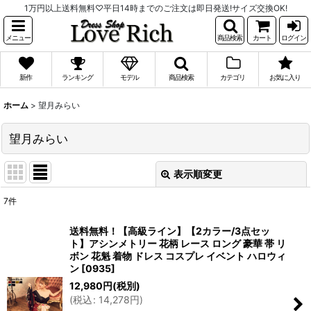
1万円以上送料無料♡平日14時までのご注文は即日発送!サイズ交換OK!
メニュー
商品検索
カート
ログイン
新作
ランキング
モデル
商品検索
カテゴリ
お気に入り
ホーム
>
望月みらい
望月みらい
表示順変更
閉じる
7
件
表示数
:
送料無料！【高級ライン】【2カラー/3点セッ
ト】アシンメトリー 花柄 レース ロング 豪華 帯 リ
並び順
:
ボン 花魁 着物 ドレス コスプレ イベント ハロウィ
ン
[
0935
]
12,980
円
(税別)
絞り込む
(
税込
:
14,278
円
)