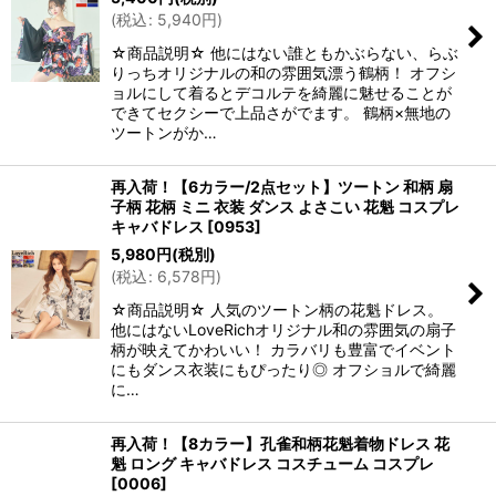
(
税込
:
5,940
円
)
☆商品説明☆ 他にはない誰ともかぶらない、らぶ
りっちオリジナルの和の雰囲気漂う鶴柄！ オフシ
ョルにして着るとデコルテを綺麗に魅せることが
できてセクシーで上品さがでます。 鶴柄×無地の
ツートンがか…
再入荷！【6カラー/2点セット】ツートン 和柄 扇
子柄 花柄 ミニ 衣装 ダンス よさこい 花魁 コスプレ
キャバドレス
[
0953
]
5,980
円
(税別)
(
税込
:
6,578
円
)
☆商品説明☆ 人気のツートン柄の花魁ドレス。
他にはないLoveRichオリジナル和の雰囲気の扇子
柄が映えてかわいい！ カラバリも豊富でイベント
にもダンス衣装にもぴったり◎ オフショルで綺麗
に…
再入荷！【8カラー】孔雀和柄花魁着物ドレス 花
魁 ロング キャバドレス コスチューム コスプレ
[
0006
]