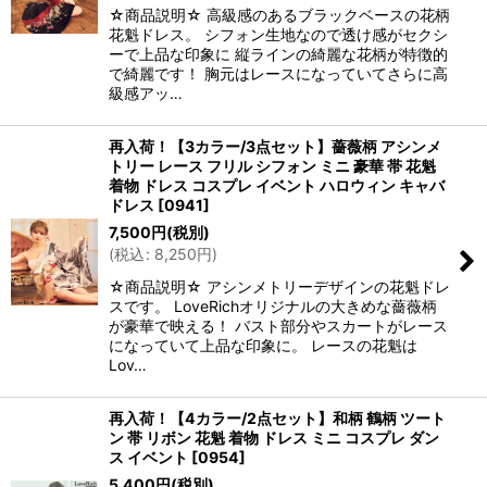
☆商品説明☆ 高級感のあるブラックベースの花柄
花魁ドレス。 シフォン生地なので透け感がセクシ
ーで上品な印象に 縦ラインの綺麗な花柄が特徴的
で綺麗です！ 胸元はレースになっていてさらに高
級感アッ…
再入荷！【3カラー/3点セット】薔薇柄 アシンメ
トリー レース フリル シフォン ミニ 豪華 帯 花魁
着物 ドレス コスプレ イベント ハロウィン キャバ
ドレス
[
0941
]
7,500
円
(税別)
(
税込
:
8,250
円
)
☆商品説明☆ アシンメトリーデザインの花魁ドレ
スです。 LoveRichオリジナルの大きめな薔薇柄
が豪華で映える！ バスト部分やスカートがレース
になっていて上品な印象に。 レースの花魁は
Lov…
再入荷！【4カラー/2点セット】和柄 鶴柄 ツート
ン 帯 リボン 花魁 着物 ドレス ミニ コスプレ ダン
ス イベント
[
0954
]
5,400
円
(税別)