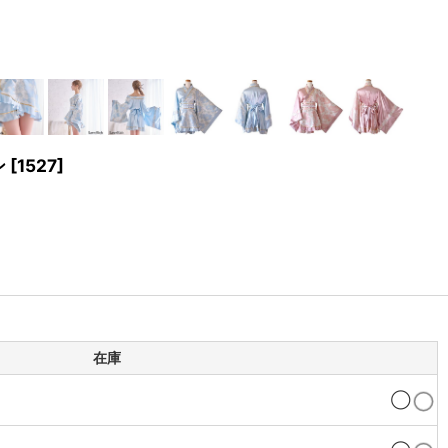
ン
[
1527
]
在庫
◯