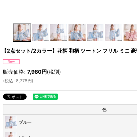
【2点セット/2カラー】花柄 和柄 ツートン フリル ミニ 豪
販売価格
:
7,980
円
(税別)
(
税込
:
8,778
円
)
色
ブルー