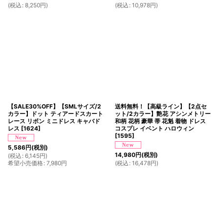
(
税込
:
8,250
円
)
(
税込
:
10,978
円
)
【SALE30%OFF】【SMLサイズ/2
送料無料！【高級ライン】【2点セ
カラー】ドット ティアードスカート
ット/2カラー】艶花 アシンメトリー
レース リボン ミニドレス キャバド
和柄 花柄 豪華 帯 花魁 着物 ドレス
レス
[
1624
]
コスプレ イベント ハロウィン
[
1595
]
5,586
円
(税別)
14,980
円
(税別)
(
税込
:
6,145
円
)
希望小売価格
:
7,980
円
(
税込
:
16,478
円
)