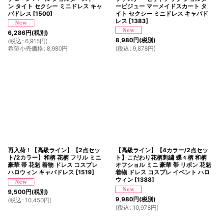
ン タイト セクシー ミニドレス キャ
ービジュー マーメイドスカート タ
バドレス
[
1500
]
イト セクシー ミニドレス キャバド
レス
[
1383
]
6,286
円
(税別)
8,980
円
(税別)
(
税込
:
6,915
円
)
希望小売価格
:
8,980
円
(
税込
:
9,878
円
)
再入荷！【高級ライン】【2点セッ
【高級ライン】【4カラー/2点セッ
ト/2カラー】和柄 花柄 フリル ミニ
ト】こだわり花柄刺繍 蝶々柄 和柄
豪華 帯 花魁 着物 ドレス コスプレ
オフショル ミニ 豪華 帯 リボン 花魁
ハロウィン キャバドレス
[
1519
]
着物 ドレス コスプレ イベント ハロ
ウィン
[
1388
]
9,500
円
(税別)
9,980
円
(税別)
(
税込
:
10,450
円
)
(
税込
:
10,978
円
)