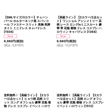
【SMLサイズ/3カラー】チェーン
【高級ライン】【2カラー/2点セッ
パール ホルターネック風 スパンコ
ト】ワンショル アシンメトリー 花
ール ファスナー スリット 美胸 美脚
柄 レース ロングinミニスカート 豪
タイト ミニドレス キャバドレス
華 帯 花魁 着物 ドレス コスプレ ハ
[
1504
]
ロウィン キャバドレス
[
1364
]
8,980
円
(税別)
9,980
円
(税別)
(
税込
:
9,878
円
)
(
税込
:
10,978
円
)
送料無料！【高級ライン】【2カラ
送料無料！【高級ライン】【2カラ
ー/2点セット】ヒョウ柄 花柄 スリ
ー/2点セット】花柄 ロング オフシ
ット ロング オフショル 豪華 花魁 着
ョル 豪華 花魁 着物 ドレス コスプレ
物 ドレス コスプレ イベント ハロウ
イベント ハロウィン
[
1512
]