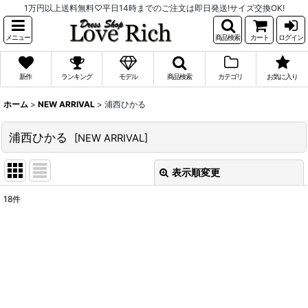
1万円以上送料無料♡平日14時までのご注文は即日発送!サイズ交換OK!
メニュー
商品検索
カート
ログイン
新作
ランキング
モデル
商品検索
カテゴリ
お気に入り
ホーム
>
NEW ARRIVAL
>
浦西ひかる
浦西ひかる
[
NEW ARRIVAL
]
表示順変更
閉じる
18
件
表示数
:
並び順
:
絞り込む