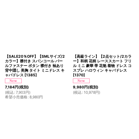
【SALE20％OFF】【SMLサイズ/2
【高級ライン】【2点セット/2カラ
カラー】襟付き スパンコール パー
ー】和柄 花柄 レーススカート フリ
ルファスナー ボタン 襟付き 袖あり
ル ミニ 豪華 帯 花魁 着物 ドレス コ
背中隠し 美胸 タイト ミニドレス キ
スプレ ハロウィン キャバドレス
ャバドレス
[
1385
]
[
1370
]
7,184
円
(税別)
9,980
円
(税別)
(
税込
:
7,903
円
)
(
税込
:
10,978
円
)
希望小売価格
:
8,980
円