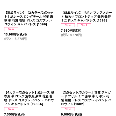
【高級ライン】【2カラー/2点セッ
【SMLサイズ】リボン フレアスカー
ト】総レース ロングテール 和柄 豪
ト 袖あり フロントジップ 美胸 美脚
華 帯 花魁 着物 ドレス コスプレ ハ
ミニドレス キャバドレス
[
1593
]
ロウィン キャバドレス
[
1599
]
7,980
円
(税別)
13,980
円
(税別)
(
税込
:
8,778
円
)
(
税込
:
15,378
円
)
【4カラー/2点セット】総レース 浴
【2点セット/3カラー】花霞 ジャガ
衣風 帯 ロング 浴衣風 豪華 花魁 着
ード フリル ミニ 豪華 帯 リボン 花
物 ドレス コスプレ イベント ハロウ
魁 着物 ドレス コスプレ イベント ハ
ィン キャバドレス
[
1253A
]
ロウィン
[
1602
]
7,500
円
(税別)
9,980
円
(税別)