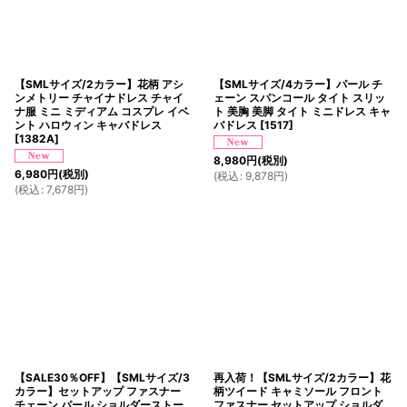
【SMLサイズ/2カラー】花柄 アシ
【SMLサイズ/4カラー】パール チ
ンメトリー チャイナドレス チャイ
ェーン スパンコール タイト スリッ
ナ服 ミニ ミディアム コスプレ イベ
ト 美胸 美脚 タイト ミニドレス キャ
ント ハロウィン キャバドレス
バドレス
[
1517
]
[
1382A
]
8,980
円
(税別)
6,980
円
(税別)
(
税込
:
9,878
円
)
(
税込
:
7,678
円
)
【SALE30％OFF】【SMLサイズ/3
再入荷！【SMLサイズ/2カラー】花
カラー】セットアップ ファスナー
柄ツイード キャミソール フロント
チェーン パール ショルダーストー
ファスナー セットアップ ショルダ