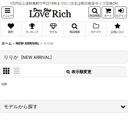
1万円以上送料無料♡平日14時までのご注文は即日発送!サイズ交換OK!
メニュー
商品検索
カート
ログイン
新作
ランキング
モデル
商品検索
カテゴリ
お気に入り
ホーム
>
NEW ARRIVAL
>
りりか
りりか
[
NEW ARRIVAL
]
表示順変更
閉じる
0
件
表示数
:
並び順
:
モデルから探す
絞り込む
PyunA.(ぴょな)